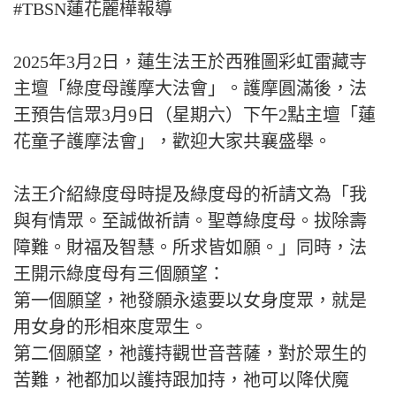
#TBSN蓮花麗樺報導
2025年3月2日，蓮生法王於西雅圖彩虹雷藏寺
主壇「綠度母護摩大法會」。護摩圓滿後，法
王預告信眾3月9日（星期六）下午2點主壇「蓮
花童子護摩法會」，歡迎大家共襄盛舉。
法王介紹綠度母時提及綠度母的祈請文為「我
與有情眾。至誠做祈請。聖尊綠度母。拔除壽
障難。財福及智慧。所求皆如願。」同時，法
王開示綠度母有三個願望：
第一個願望，祂發願永遠要以女身度眾，就是
用女身的形相來度眾生。
第二個願望，祂護持觀世音菩薩，對於眾生的
苦難，祂都加以護持跟加持，祂可以降伏魔