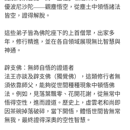
優波尼沙陀——觀塵悟空，從塵土中領悟諸法
皆空，證得解脫。
這些弟子皆為佛陀座下的上首僧眾，出家多
年，修行精進，並在各自領域展現無比智慧與
神通。
辟支佛：無師自悟的證道者
法王亦談及辟支佛（獨覺佛），這類修行者無
須依靠師父，能夠從世間種種現象中頓悟佛
法。例如，見落葉飄零、花開花謝，從無常中
悟得空性，進而證道。歷史上，虛雲老和尚即
因茶碗掉落破碎，當下開悟，體悟世間皆無常
無我，最終證得深奧的空性智慧。