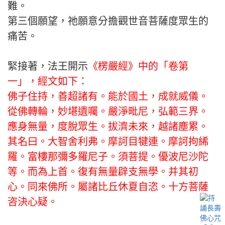
難。
第三個願望，祂願意分擔觀世音菩薩度眾生的
痛苦。
緊接著，法王開示
《楞嚴經》中的「卷第
一」，經文如下：
佛子住持，善超諸有。能於國土，成就威儀。
從佛轉輪，妙堪遺囑。嚴淨毗尼，弘範三界。
應身無量，度脫眾生。拔濟未來，越諸塵累。
其名曰。大智舍利弗。摩訶目犍連。摩訶拘絺
羅。富樓那彌多羅尼子。須菩提。優波尼沙陀
等。而為上首。復有無量辟支無學。并其初
心。同來佛所。屬諸比丘休夏自恣。十方菩薩
咨決心疑。