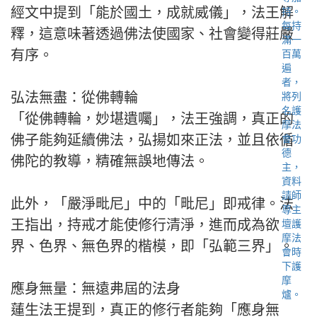
經文中提到「能於國土，成就威儀」，法王解
釋，這意味著透過佛法使國家、社會變得莊嚴
有序。
弘法無盡：從佛轉輪
「從佛轉輪，妙堪遺囑」，法王強調，真正的
佛子能夠延續佛法，弘揚如來正法，並且依循
佛陀的教導，精確無誤地傳法。
此外，「嚴淨毗尼」中的「毗尼」即戒律。法
王指出，持戒才能使修行清淨，進而成為欲
界、色界、無色界的楷模，即「弘範三界」。
應身無量：無遠弗屆的法身
蓮生法王提到，真正的修行者能夠「應身無