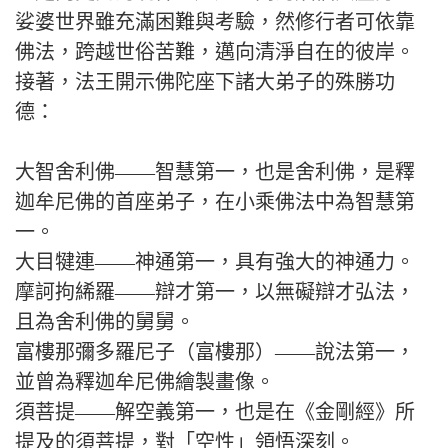
娑婆世界雖充滿困難與考驗，然修行者可依靠
佛法，跨越世俗苦難，邁向清淨自在的彼岸。
接著，法王開示佛陀座下諸大弟子的殊勝功
德：
大智舍利佛——智慧第一，也是舍利佛，是釋
迦牟尼佛的首座弟子，在小乘佛法中為智慧第
一。
大目犍連——神通第一，具有強大的神通力。
摩訶拘絺羅——辯才第一，以無礙辯才弘法，
且為舍利佛的舅舅。
富樓那彌多羅尼子（富樓那）——說法第一，
並曾為釋迦牟尼佛繪製畫像。
須菩提——解空義第一，也是在《金剛經》所
提及的須菩提，對「空性」領悟深刻。