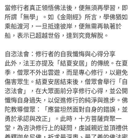
當修行者真正領悟佛法後，便無須再學習，即
所謂「無學」。如《金剛經》所言，學佛猶如
乘船渡河，一旦抵達彼岸，便無需再執著於
船，表示已超越世俗，達到究竟解脫。
自恣法會：修行者的自我懺悔與心得分享
此外，法王亦提及「結夏安居」的傳統。在夏
季，僧眾不外出雲遊，而是專心修行，以避免
傷害眾生。結夏安居結束後，僧眾會舉行「自
恣法會」，在大眾面前分享修行心得，並公開
懺悔自身過失，以促進修行的純淨與進步。佛
陀教導僧眾：「應當坦然面對自身的錯誤，並
勇於承認與改正」。此時，十方菩薩齊聚一
堂，為咨決修行上的疑問，虔誠親近並頂禮供
養釋迦牟尼佛，祈求最深奧、最了義的佛法密