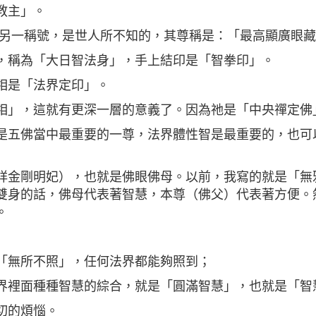
教主」。
有另一稱號，是世人所不知的，其尊稱是：「最高顯廣眼
，稱為「大日智法身」，手上結印是「智拳印」。
相是「法界定印」。
相」，這就有更深一層的意義了。因為祂是「中央禪定佛
是五佛當中最重要的一尊，法界體性智是最重要的，也可
祥金剛明妃），也就是佛眼佛母。以前，我寫的就是「無
雙身的話，佛母代表著智慧，本尊（佛父）代表著方便。
。
「無所不照」，任何法界都能夠照到；
界裡面種種智慧的綜合，就是「圓滿智慧」，也就是「智
切的煩惱。