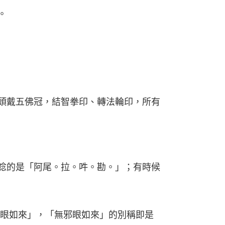
。
頭戴五佛冠，結智拳印、轉法輪印，所有
唸的是「阿尾。拉。吽。勘。」；有時候
邪眼如來」，「無邪眼如來」的別稱即是