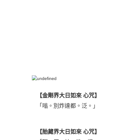
【金剛界大日如來 心咒】
「嗡。別炸達都。泛。」
【胎藏界大日如來 心咒】