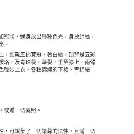
如冠狀，通身放出種種色光，身披絹絲，
座。
上，頭戴五佛寶冠，著白繒，頂背是五彩
瓔珞，及青珠髮，華髮，垂至膝上，兩臂
色輕妙上衣，各種錦繡的下裙，青錦縵
，或遍一切處照。
性，可說集了一切諸尊的法性，且滿一切