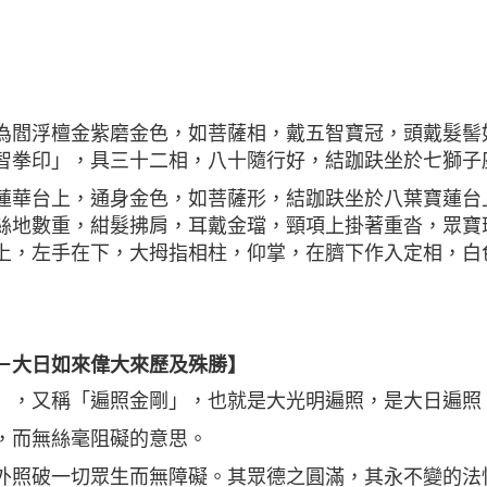
為閻浮檀金紫磨金色，如菩薩相，戴五智寶冠，頭戴髮髻
智拳印」，具三十二相，八十隨行好，結跏趺坐於七獅子
蓮華台上，通身金色，如菩薩形，結跏趺坐於八葉寶蓮台
絲地數重，紺髮拂肩，耳戴金璫，頸項上掛著重沓，眾寶
上，左手在下，大拇指相柱，仰掌，在臍下作入定相，白
－大日如來偉大來歷及殊勝】
」，又稱「遍照金剛」，也就是大光明遍照，是大日遍照
，而無絲毫阻礙的意思。
外照破一切眾生而無障礙。其眾德之圓滿，其永不變的法