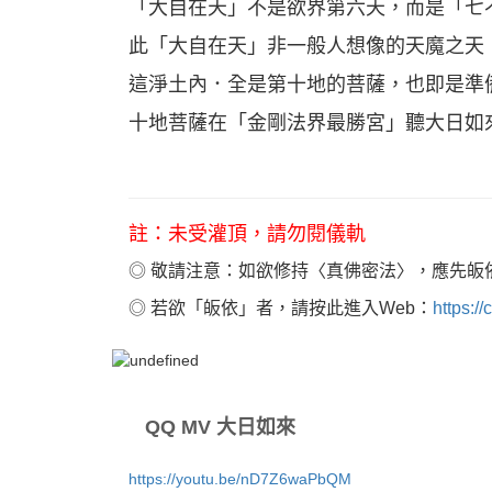
「大自在天」不是欲界第六天，而是「七
此「大自在天」非一般人想像的天魔之天
這淨土內．全是第十地的菩薩，也即是準
十地菩薩在「金剛法界最勝宮」聽大日如
註：未受灌頂，請勿閱儀軌
◎ 敬請注意：如欲修持〈真佛密法〉，應先皈
◎ 若欲「皈依」者，請按此進入Web：
https:/
QQ MV 大日如來
https://youtu.be/nD7Z6waPbQM