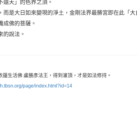
不還天」的色界之頂。
，而是大日如來變現的淨土，金剛法界最勝宮即在此「大
備成佛的菩薩。
來的說法。
依
蓮生活佛 盧勝彥法王，得到灌頂，才是如法修持。
/ch.tbsn.org/page/index.html?id=14