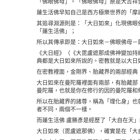
「佛眼佛母」。「佛眼佛母」原是大吉祥
蓮生活佛早知自己是西方極樂世界的「摩
其追尋淵源則是：「大日如來」化現佛眼
「蓮生活佛」；
所以其傳承即是：大日如來－佛眼佛母－
《大日經》（《大毘盧遮那成佛神變加持
典都是大日如來所說的。密教就是以大日
在密教裡面，金剛界、胎藏界的兩部經典
大日如來在曼陀羅裡面有兩部，有胎藏部
曼陀羅，也就是你在修行的因的曼陀羅和
所以在胎藏界的諸尊，稱為「理化身」也
者不同，兩個不一樣。
而蓮生活佛 盧勝彥是經歷了「大自在天
大日如來（毘盧遮那佛），確實是在「大