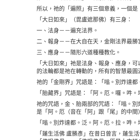
所以，祂的「遍照」有三個意義，一個是
「大日如來」（毘盧遮那佛）有三身：
一、法身－－遍充法界。
二、報身－－在大自在天，金剛法界最勝
三、應身－－隨形六道種種教化。
「大日如來」祂是法身、報身、應身，可
的法輪都是祂在轉動的，所有的智慧最圓
祂的「金剛界」咒語是：「嗡。別炸達都
「胎藏界」咒語是：「阿。厄。囉。吽。
祂的咒語，金、胎兩部的咒語：「嗡。別
是「阿。厄（音在「阿」跟「尾」的中間
「嗡。別炸達都。泛。阿。厄。拉。吽。
「蓮生活佛 盧勝彥」在昔日曾言，蓮生