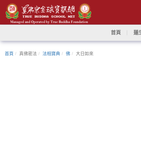
首頁
蓮
首頁
真佛密法
法相寶典
佛
大日如來