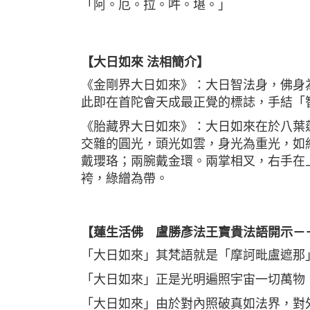
「阿。厄。拉。吽。堪。」
【大日如來 法相簡介】
《金剛界大日如來》：大日智法身，佛身
此即在首陀會天成最正覺的標誌，手結「
《胎藏界大日如來》：大日如來在於八葉
交雜的圓光，頭光如雲，身光為重光，如
戴瓔珞；兩腕戴金環。兩掌相叉，右手在
袴，綠繒為帶。
【蓮生活佛 盧勝彥法王寶貴法語開示－
「大日如來」其梵語就是「摩訶毗盧遮那
「大日如來」正是光明遍照宇宙一切萬物
「大日如來」由於對內照破真如法界，對