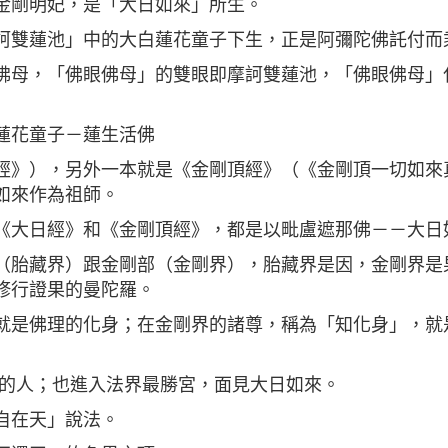
金剛明妃，是「大日如來」所生。
訶雙蓮池」中的大白蓮花童子下生，正是阿彌陀佛託付而
佛母，「佛眼佛母」的雙眼即摩訶雙蓮池，「佛眼佛母」
蓮花童子－蓮生活佛
經》），另外一本就是《金剛頂經》（《金剛頂一切如來
如來作為祖師。
《大日經》和《金剛頂經》，都是以毗盧遮那佛－－大日
（胎藏界）跟金剛部（金剛界），胎藏界是因，金剛界是
修行證果的曼陀羅。
就是佛理的化身；在金剛界的諸尊，稱為「知化身」，就
」的人；也進入法界最勝宮，面見大日如來。
自在天」說法。