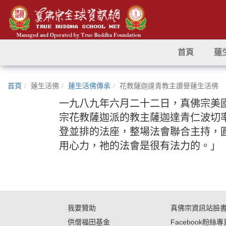
首頁
蓮
首頁
蓮生活佛
蓮生活佛傳承
花教薩迦達青教主讚譽蓮生活佛
一九八九年六月二十二日，真佛宗美
宗花教薩迦派的教主薩迦達青仁波切
登並排的法座，整場法會聯合主持，
用心力，祂的法會是很有法力的。」
我要贊助
真佛宗資訊站臉
供僧福田基金
Facebook粉絲專