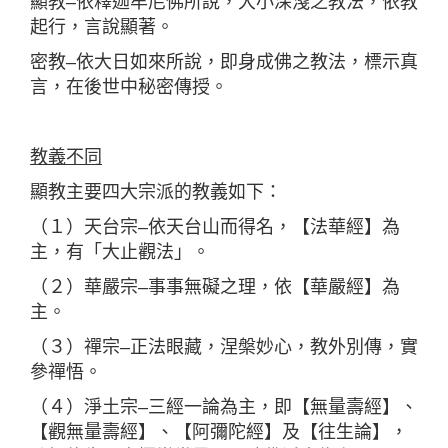
顯教–依釋迦牟尼佛所說，大小深淺之教法，依教
起行，言說顯著。
密教–依大日如來所說，即身成佛之教法，標示真
言，在後世中秘密傳授。
教義不同
顯教主要四大宗派的教義如下：
（１）天台宗–依天台山而得名，【法華經】為
主，有「大止觀法」。
（２）華嚴宗–事事無礙之理，依【華嚴經】為
主。
（３）禪宗–正法眼藏，涅槃妙心，教外別傳，實
參禪悟。
（４）淨土宗–三經一論為主，即【無量壽經】、
【觀無量壽經】、【阿彌陀經】及【往生論】，