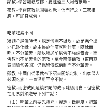
顯教–學習顯教成佛，要經過三大阿僧祇劫。
密教–學習密教能圓頓妙覺，信而行之，三密相
應，可即身成佛。
吃葷吃素不同
釋迦牟尼佛時代，規定僧團不舉炊，於是完全出
外托缽化緣，施主佈施什麼就吃什麼，隨緣而
吃，不分葷素，所以釋迦牟尼佛不強調素食，而
佛教也不是素食的宗教。至今南傳佛教（東南亞
泰國緬甸各國）仍保留傳統佛制而不分葷素。
顯教–中國自從梁武帝下詔書開始定制，出家僧人
必須吃素。一直沿用至今不變。
密教–而密教則延續佛陀的教示隨緣用食。但密教
在用食前須遵守下列二點：
（１）吃葷之前要先持咒、觀想、做超度，把葷