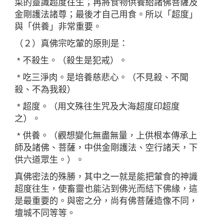
菜的靈識超度往生；再將食物供養給諸佛菩薩及
金剛護法諸尊；最後才自己用食。所以「超度」
與「供養」非常重要。
（２）真佛宗吃葷的原則是：
* 不殺生。（殺生是犯戒）。
*
吃三淨肉。是培養慈悲心。（不見殺、不聞
殺、不為我殺）
*
超度。（用文殊往生咒及大海超度印超度
之）。
*
供養。（觀想變化無盡無量，上供根本傳承上
師及諸佛、
菩薩，中供金剛護法、空行諸天，下
供六道眾生。）。
真佛密法的殊勝，其中之一就是能把葷食的神識
超度往生，
使畜靈也能沾到佛光而結下佛緣，這
是最重要的。
與密之分，尚有佛菩薩造像不同，
壇城不同等等。