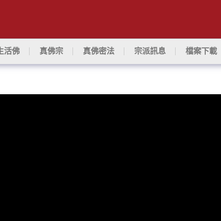
生活佛
真佛宗
真佛密法
宗派訊息
檔案下載