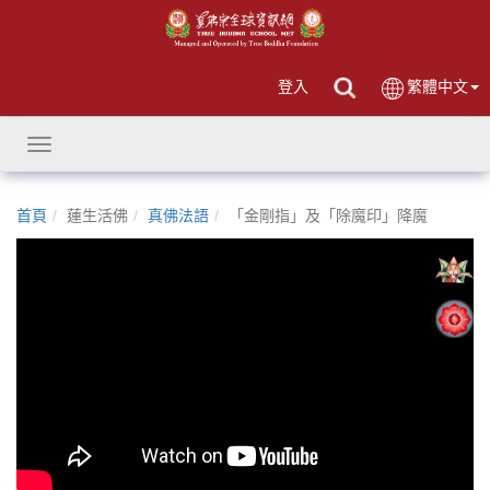
登入
繁體中文
Toggle
navigation
首頁
蓮生活佛
真佛法語
「金剛指」及「除魔印」降魔