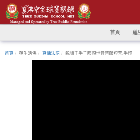
首頁
蓮
首頁
蓮生活佛
真佛法語
親誦千手千眼觀世音菩薩短咒,手印