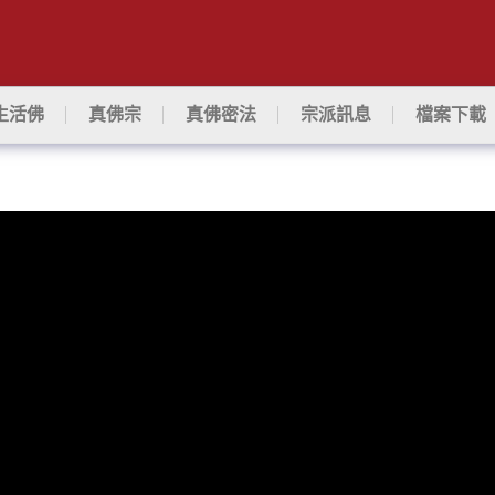
生活佛
真佛宗
真佛密法
宗派訊息
檔案下載