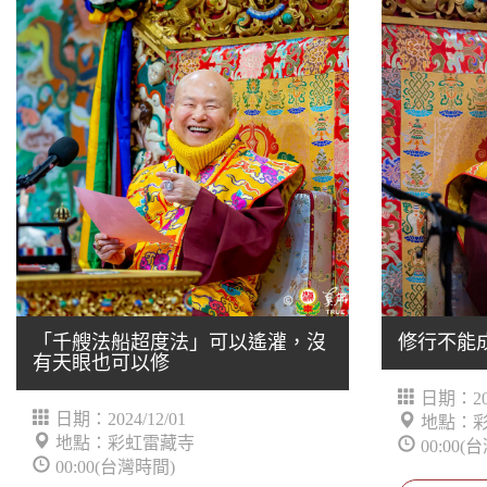
「千艘法船超度法」可以遙灌，沒
修行不能
有天眼也可以修
日期：202
日期：2024/12/01
地點：
地點：彩虹雷藏寺
00:00(
00:00(台灣時間)