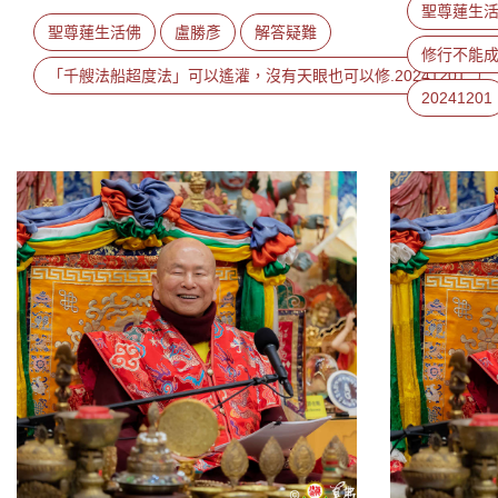
聖尊蓮生
聖尊蓮生活佛
盧勝彥
解答疑難
修行不能
「千艘法船超度法」可以遙灌，沒有天眼也可以修.20241201
20241201