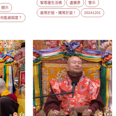
聖尊蓮生活佛
盧勝彥
警示
開示
姦等於殺，賭等於盜！
20241201
為何能被超度？