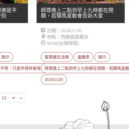
與佛是平
師尊晚上二點到早上九時都在閉
分別
關，若驛馬星動會告訴大家
日期：2024/11/30
地點：西雅圖雷藏寺
00:00(台灣時間)
開示
聖尊蓮生活佛
盧勝彥
開示
是平等，只是早得與後得的分別
師尊晚上二點到早上九時都在閉關，若驛馬星
20241130
evious
Last
»