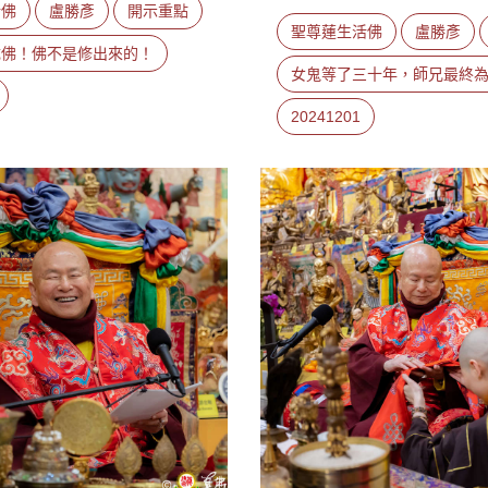
活佛
盧勝彥
開示重點
聖尊蓮生活佛
盧勝彥
成佛！佛不是修出來的！
女鬼等了三十年，師兄最終
20241201