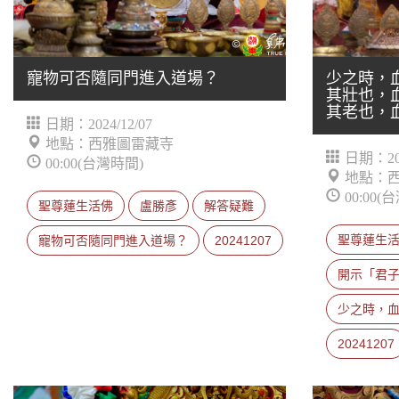
寵物可否隨同門進入道場？
少之時，
其壯也，
其老也，
日期：2024/12/07
地點：西雅圖雷藏寺
日期：202
00:00(台灣時間)
地點：
00:00(
聖尊蓮生活佛
盧勝彥
解答疑難
聖尊蓮生
寵物可否隨同門進入道場？
20241207
開示「君
少之時，
20241207