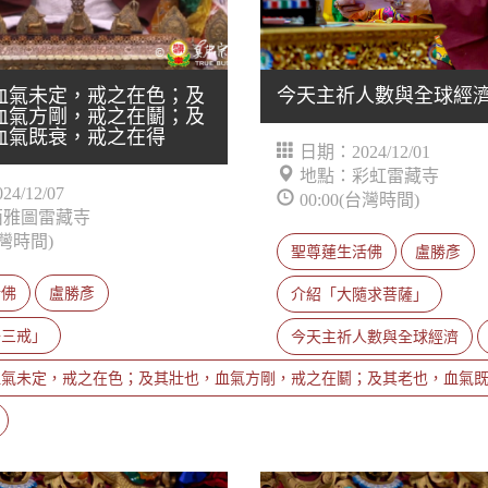
血氣未定，戒之在色；及
今天主祈人數與全球經
血氣方剛，戒之在鬭；及
血氣既衰，戒之在得
日期：2024/12/01
地點：彩虹雷藏寺
4/12/07
00:00(台灣時間)
西雅圖雷藏寺
台灣時間)
聖尊蓮生活佛
盧勝彥
活佛
盧勝彥
介紹「大隨求菩薩」
子三戒」
今天主祈人數與全球經濟
血氣未定，戒之在色；及其壯也，血氣方剛，戒之在鬭；及其老也，血氣