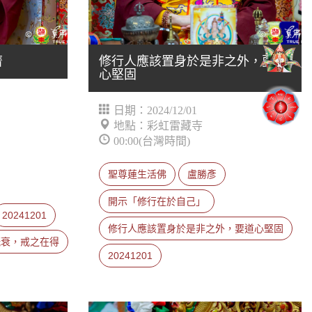
濟
修行人應該置身於是非之外，要道
心堅固
日期：2024/12/01
地點：彩虹雷藏寺
00:00(台灣時間)
聖尊蓮生活佛
盧勝彥
開示「修行在於自己」
20241201
修行人應該置身於是非之外，要道心堅固
既衰，戒之在得
20241201