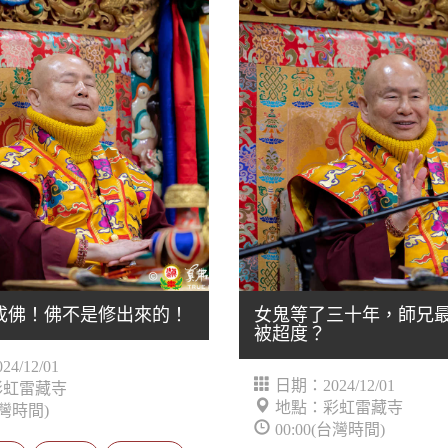
成佛！佛不是修出來的！
女鬼等了三十年，師兄
被超度？
4/12/01
日期：2024/12/01
彩虹雷藏寺
地點：彩虹雷藏寺
台灣時間)
00:00(台灣時間)