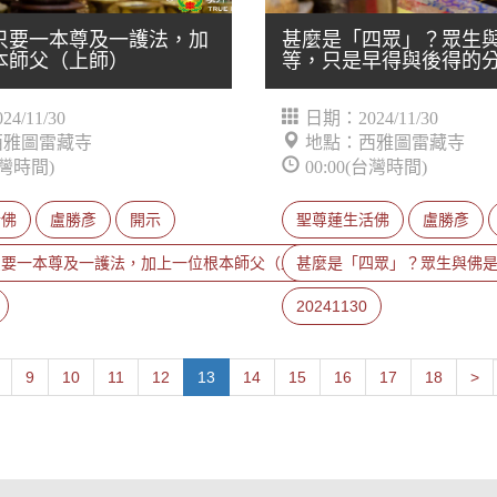
只要一本尊及一護法，加
甚麼是「四眾」？眾生
本師父（上師）
等，只是早得與後得的
4/11/30
日期：2024/11/30
西雅圖雷藏寺
地點：西雅圖雷藏寺
台灣時間)
00:00(台灣時間)
活佛
盧勝彥
開示
聖尊蓮生活佛
盧勝彥
只要一本尊及一護法，加上一位根本師父（上師）
甚麼是「四眾」？眾生與佛
20241130
Pr
9
10
11
12
13
14
15
16
17
18
>