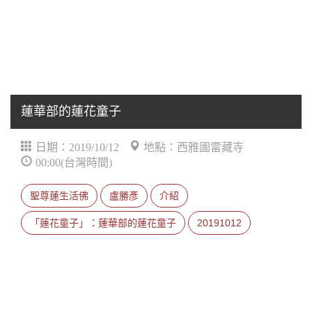
蓮華部的蓮花童子
日期：2019/10/12
地點：西雅圖雷藏寺
00:00(台灣時間)
聖尊蓮生活佛
盧勝彥
介紹
「蓮花童子」：蓮華部的蓮花童子
20191012