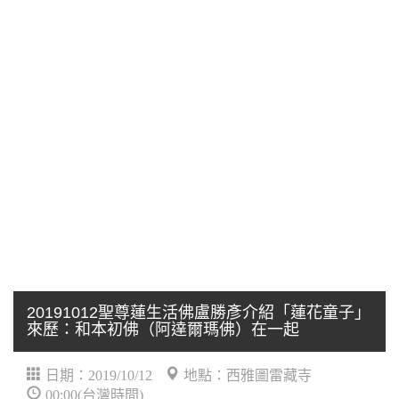
20191012聖尊蓮生活佛盧勝彥介紹「蓮花童子」
來歷：和本初佛（阿達爾瑪佛）在一起
日期：2019/10/12
地點：西雅圖雷藏寺
00:00(台灣時間)