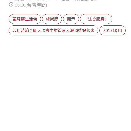
00:00(台灣時間)
聖尊蓮生活佛
盧勝彥
開示
「法會感應」
印尼時輪金剛大法會中插管病人灌頂後站起來
20191013