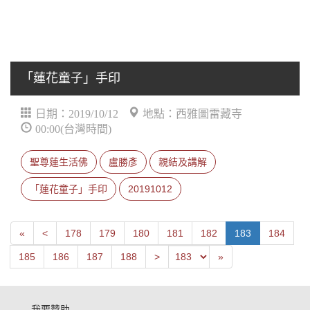
「蓮花童子」手印
日期：2019/10/12
地點：西雅圖雷藏寺
00:00(台灣時間)
聖尊蓮生活佛
盧勝彥
親結及講解
「蓮花童子」手印
20191012
First
Next
«
<
178
179
180
181
182
183
184
Previous
Last
185
186
187
188
>
»
我要贊助