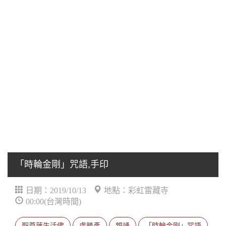
「時輪金剛」咒語,手印
日期：2019/10/13
地點：彩虹雷藏寺
00:00(台灣時間)
聖尊蓮生活佛
盧勝彥
親誦
「時輪金剛」咒語