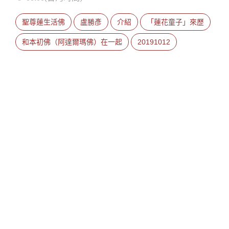
聖尊蓮生活佛
盧勝彥
介紹
「蓮花童子」來歷
和本初佛（阿達爾瑪佛）在一起
20191012