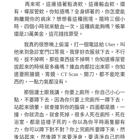
再來呢，這邊插著點滴欸、這邊輸血欸，還
有，導尿管欸。你知道嗎？全身綁著的，你怎麼能
夠離開你的病床？想想看這種困境。隨時三個小
時、四個小時就來驗血一次，這種病能夠嗎？帳單
還是23萬美金，
這
花錢找罪受。
我真的很想晚上偷溜，打一個電話給 Uber，叫
他來
到
急診室門口等我，我穿好衣服就下去。不行
啦
，拔不掉啊，那些東西拔不掉啊！你知道導尿管
拔起來的時候是多痛嗎？連血肉都拉出來耶。你知
道要照腸鏡、胃鏡、CT Scan、開刀，都不能吃東
西的，一點力氣都沒有。
那個護士跟我講，你要上廁所，你自己小心一
點，不要蹲下去，因為你只要上完廁所一蹲下去，
站起來頭暈，就會撞到你的腦袋。四面都是牆，一
撞，你就流血，就會死掉，很多人死在廁所，死在
浴室，
都
是這樣子死的。你以為你平時兩隻腳有
力，你可以蹲下對不對？你上完廁所要蹲下來，然
後站起來，然後蹲下來要淨身，要清淨自己的時