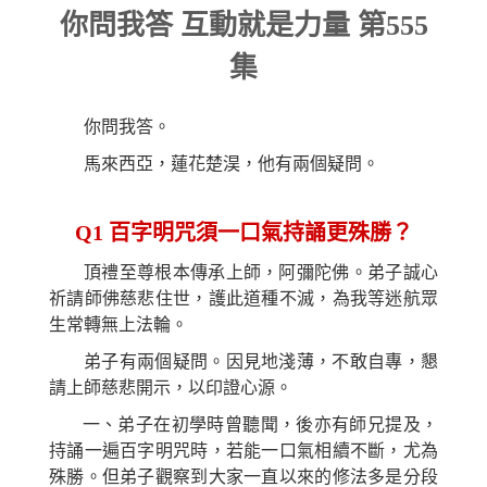
你問我答 互動就是力量 第555
集
你問我答。
馬來西亞，蓮花楚淏，他有兩個疑問。
Q1
百字明咒須一口氣持誦更殊勝？
頂禮至尊根本傳承上師，阿彌陀佛。弟子誠心
祈請師佛慈悲住世，護此道種不滅，為我等迷航眾
生常轉無上法輪。
弟子有兩個疑問。因見地淺薄，不敢自專，懇
請上師慈悲開示，以印證心源。
一、弟子在初學時曾聽聞，後亦有師兄提及，
持誦一遍百字明咒時，若能一口氣相續不斷，尤為
殊勝。但弟子觀察到大家一直以來的修法多是分段