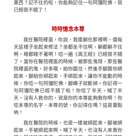
東西？記不住的啦，你能夠記住一句阿彌陀佛，就
已經很不錯了！
時時憶念本尊
我在醫院裡面，你說，我還躺在那裡啊，
還
每
天這樣子坐起來修法？坐都坐不住啊，躺都躺不住
啊，睡都睡不著啊！唸一遍《高王經》已經很不錯
了。當你在醫院裡面的時候，被那些鬼呀，那些醫
院裡面的鬼，好多哦，給你圍住，然後手腳跟你綁
起來，腳給你綁起來，手綁起來，讓你不能動的時
候，你唸一句阿彌陀佛，
腳
繩子就斷掉。你記得一
句阿彌陀佛已經不錯了啦！你唸了半天，喊了半
天，沒有人救你的，就是你的本尊能夠救你啊！你
唸本尊的名字、本尊的號，你記得住嗎？這是重點
吶！
我在醫院的時候，也是一樣被綁起來。腳被綁
起來，手被綁起來啊，喊了半天，也沒有人來救你