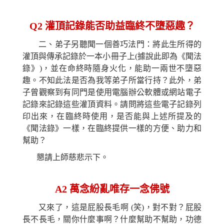
Q2
灌頂記錄能否助益臨終不墮惡趣？
二、弟子另聽聞一個善巧法門：將此生所得的
灌頂與傳承記錄於一本小冊子上(據說此即為《聞法
錄》)，並在命終時隨身火化，能助一兩世不墮惡
趣。不知此法是否為我等弟子所當行持？此外，弟
子曾觀察到有同門是使用電腦辦公軟體或網站電子
記錄來記錄這些灌頂資料。請問將這些電子記錄列
印出來，在臨終時使用，是否能與上述所提及的
《聞法錄》一樣，在臨終提供一樣的方便、助力和
幫助？
懇請上師慈悲示下。
A2
萬念紛亂唯存一念佛號
又來了，這是屁股長毛啊
(
笑)，對不對？屁股
長不長毛，關你什麼事啊？什麼幫助不幫助，功德