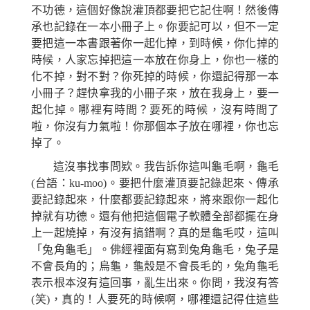
不
功
德，這個
好像
說灌頂都要把它記住啊！然後傳
承也記錄在一本小冊子上。你要記可以，但不一定
要把這一本書跟著你一起化掉，到時候，你化掉的
時候，人家忘掉把這一本放在你身上，你也一樣的
化不掉，
對不對？
你死掉的時候，你還記得那一本
小冊子？趕快拿我的小冊子來，放在我身上，要一
起化掉。哪裡有時間？要死的時候，沒有時間了
啦，你沒有力氣啦！你那個本子放在哪裡，你也忘
掉了。
這沒事找事問
欵。
我告訴你這叫龜毛啊，龜毛
(
台語
：
ku-moo
)。要把什麼灌頂要記錄起來、傳承
要記錄起來，什麼都要記錄起來，將來跟你一起化
掉就有功德。還有他把這個電子軟體全部都擺在身
上一起燒掉，有沒有搞錯啊？真的是龜毛哎，這叫
「兔角龜毛」。佛經裡面有寫到兔角龜毛，兔子是
不會長角的；烏龜，龜殼是不會長毛的，兔角龜毛
表示根本沒有這回事，亂生出來。你問，我沒有答
(
笑
)
，真的！人要死的時候啊，
哪
裡還記得住這些