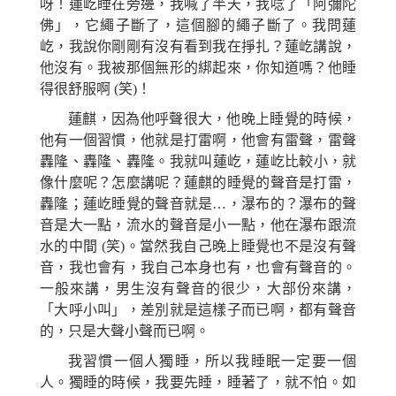
呀！蓮屹睡在旁邊，我喊了半天，我唸了「阿彌陀
佛」，它繩子斷了，這個腳的繩子斷了。我問蓮
屹，我說你剛剛有沒有看到我在掙扎？蓮屹講說，
他沒有。我被那個無形的綁起來，你知道嗎？他睡
得很舒服啊
(
笑)！
蓮麒，因為他呼聲很大，他晚上睡覺的時候，
他有一個習慣，他就是打雷啊，
他會
有雷聲，雷聲
轟
隆
、
轟
隆
、
轟
隆
。我就叫蓮屹，蓮屹比較小，就
像什麼呢？怎麼講呢？蓮麒的睡覺的聲音是打雷，
轟
隆
；蓮屹睡覺的聲音就是…，瀑布的？瀑布的聲
音是大一點，流水的聲音是小一點，他在瀑布跟流
水的中間 (笑)。當然我自己晚上睡覺也不是沒有聲
音，我也會有，我自己本身也有，也會有聲音的。
一般來講，男生沒有聲音的很少，大部份來講，
「大呼小叫」，差別就是這樣子而已啊，都有聲音
的，只是大聲小聲而已啊。
我習慣一個人獨睡，所以我睡眠一定要一個
人。獨睡的時候，我要先睡，睡著了，就不怕。如