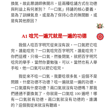
換氣。故此懇請師佛開示，這兩種唸誦方式在功德
與利益上有何差別？「一口氣」持誦的核心要義，
是為了訓練氣息，或是為了保持心念的無間斷，或
是有其他原因？
A1
唸咒一遍咒就是一遍的功德
我個人唸百字明咒從來沒有說，一口氣把它唸
完。誰能唸完？一口氣唸完百字明咒，誰能唸完？
你們這裡，只吸一口氣，然後閉氣，就把百字明咒
唸完的舉手，當然你要勉強，可以。當然也有人舉
手啦，他一口氣可以把它唸完。
我從來不唸一口氣，我要唸很多氣。這個不是
問題，什麼功德不功德？唸一遍就是一遍的功德。
一口氣還有什麼功德？兩口氣就沒有功德嗎？那我
們通通不要換氣了，你就是一口氣唸 100 遍吧！哪
有一口氣就有功德，兩口氣就沒有功德的，誰講
的？這個我從來就沒有聽過。