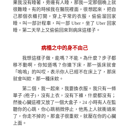
果我沒有睡著，旁邊有人睡，那我
一定那個
晚上就
很難睡。有的時候我在醫院裡面，很想起來，把自
己那個衣櫃打開，穿上平常的衣服，偷偷溜回家
睡。叫一部計程車，叫一部 Uber，
坐
了 Uber 回家
睡，第二天早上又偷偷回來到病床這樣子。
病榻之中的身不由己
我想這樣子做，能嗎？不能。為什麼？步子都
移不動啊，你知道嗎？你連下床，那一張床就會
「嗚嗚」的叫哎，表示你人已經不在床上了，那床
就會叫欸，那一種床欸。
第二個，我一起來，我要換衣服。我只有一條
單子
(
袍子
)
，沒有上衣，沒有下褲，什麼都沒有；
然後心臟這裡
又
放
了
一個大盒子，24 小時有人在監
聽你的心跳，你心跳稍微停止，
他
馬上人就衝過來
了，你走不掉的。
那
盒子很重欸，就壓在你的心臟
上面。