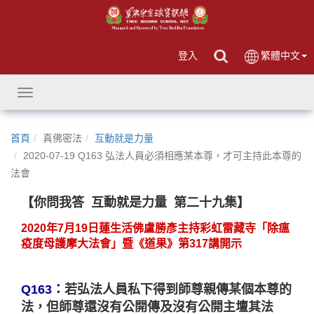
登入
繁體中文
Toggle
navigation
首頁
真佛密法
互動就是力量
2020-07-19 Q163 弘法人員必須相應某本尊，才可主持此本尊的
法會
【你問我答
互動就是力量
第二十九集】
2020年7月19日蓮生活佛盧勝彥主持彩虹雷藏寺「除瘟
疫度母護摩大法會」暨《道果》第317講開示
Q163
：
若弘法人員私下得到師尊親傳某個本尊的
法，但師尊還沒有公開傳及沒有公開主壇其法