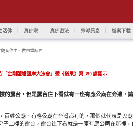
生活佛
真佛宗
真佛密法
宗派訊息
檔案下載
，請四臂觀音作主，做四重結界
藏寺「金剛薩埵護摩大法會」暨《道果》第
350
講開示
樓的露台，但是露台往下看就有一座有應公廟在旁邊，請
，百姓公廟、有應公廟在台灣都有的，那個就代表是鬼廟
房子二樓的露台，露台往下看就是一座有應公廟在那裡，