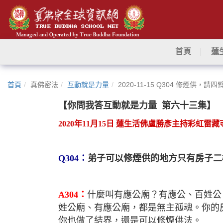
首頁
蓮
首頁
真佛密法
互動就是力量
2020-11-15 Q304 修煙供
【你問我答互動就是力量
第六十三集】
2020
年
11
月
15
日 蓮生活佛盧勝彥主持彩虹雷
Q304
：
弟子可以修煙供的地方只有房子二
A304
：
什麼叫有應公廟？有應公、百姓公
姓公廟、有應公廟，都是無主孤魂。你的
你也做了結界，還是可以修煙供法。