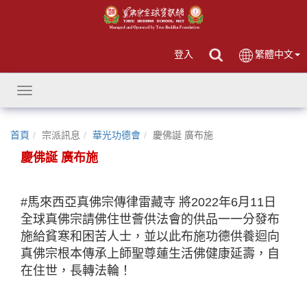
登入
繁體中文
Toggle
navigation
首頁
宗派訊息
華光功德會
慶佛誕 廣布施
慶佛誕 廣布施
#馬來西亞真佛宗傳律雷藏寺 將2022年6月11日
全球真佛宗請佛住世薈供法會的供品一一分發布
施給貧寒和困苦人士，並以此布施功德供養迴向
真佛宗根本傳承上師聖尊蓮生活佛健康延壽，自
在住世，長轉法輪！