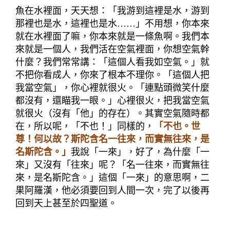
魚在水裡面，天天想：「我游到這裡是水，游到
那裡也是水，這裡也是水
……
」不用想，你本來
就在水裡面了嘛，你本來就是一條魚啊。我們本
來就是一個人，我們活在空氣裡面，你想空氣幹
什麼？我們常常講：「這個人看我如空氣。」就
不把你看成人，你來了根本不理你。「這個人把
我當空氣」，你心裡就很火。「連點頭微笑什麼
都沒有，還瞄我一眼。」心裡很火，把我當空氣
就很火（沒有「他」的存在）。其實空氣隨時都
在，所以呢，「不也！」同樣的，
「不也。世
尊！何以故？斯陀含名一往來，而實無往來，是
名斯陀含。」
我說「一來」，好了，為什麼「一
來」又沒有「往來」呢？「名一往來，而實無往
來，是名斯陀含。」這個「一來」的意思啊，二
果
阿羅漢，他必須要回到人間一次，完了以後再
回到天上甚至於四聖道。