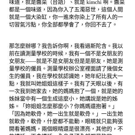
味道，就是醬菜（台語）、就是
kimchi
啊。醬菜
都是一個味道，因為你入了五濁惡世，這個人間
就是一個大染缸，你一進來你染上了所有人的一
切習氣污點，你全部都學會了，你回不去了。
那怎麼辦哪？我告訴你啊，我看過斯陀含。我以
前在讀測量學校的時候，我有一個不是女朋友的
女朋友
——
就是不是女朋友但是是朋友，她是測
量學校的僱員。測量學校辦公室裡面請了幾個女
生的僱員，我在學校就認識她，她年紀比我大一
點，我就叫她姐姐這樣子。我有了天眼以後，有
一次我到她家去，她的媽媽抱了一個，就是她的
姊妹當中有一個生成這麼小，她講說是她的姊
姊。「妳姐姐怎麼那麼小？你媽媽還抱著。」
「因為她軟骨，她一出生就是軟骨。」一出生她
就軟骨，軟骨，什麼都不能動，眼睛就只能夠張
開看著媽媽，兩個眼睛還是很漂亮，其他的，不