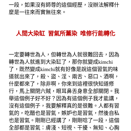
一段，如果沒有師尊的這個經歷，沒辦法解釋什
麼是一往來而實無往來。
人間大染缸
習氣所薰染
唯修行能轉化
一定要轉世為人，但轉世為人就很難回去，因為
轉世為人就進到大染缸了，那你就變成
kimchi
了，既然變成
kimchi
就有好像是說這個習氣的味
道就出來了，殺、盜、淫、兩舌、惡口、酒啊，
什麼都來了，除非啊，你來到這裡很快知道修
行，馬上關閉六賊，眼耳鼻舌身意全部關閉。我
舉這個例子好不好？因為有這個例子我才能講，
沒有這個例子，我要解釋真的是很難。人都有習
氣的，吃醋也是習氣，嫉妒也是習氣，然後自私
也是習氣。剛剛已經講了，剛剛唸了一段，這個
全部都是習氣：膚淺、短視、干擾、無知、心胸