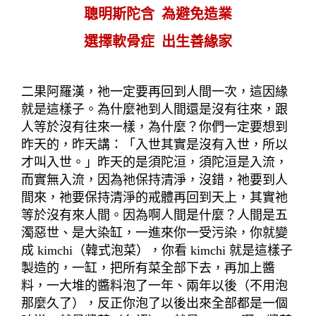
聰明斯陀含
為避免造業
選擇軟骨症
出生善緣家
二果阿羅漢，祂一定要再回到人間一次，這因緣
就是這樣子。為什麼祂到人間還是沒有往來，跟
人等於沒有往來一樣，為什麼？你們一定要想到
昨天的，昨天講：「入世其實是沒有入世，所以
才叫入世。」昨天的是須陀洹，須陀洹是
入流，
而實無入流，因為祂保持清淨，沒錯，祂要到人
間來，祂要保持清淨的戒體再回到天上，其實祂
等於沒有來人間。因為啊人間是什麼？人間是五
濁惡世、是大染缸，一進來你一受污染，你就變
成
kimchi
（韓式泡菜）
，你看
kimchi
就是這樣子
製造的，一缸，把所有菜全部下去，再加上醬
料，一大堆的醬料泡了一年、兩年以後（不用泡
那麼久了），反正你泡了以後出來全部都是一個