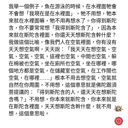
我舉一個例子，魚在游泳的時候，在水裡面牠會
不會想「我現在是在水裡面」，
牠不用想，牠本
來就在水裡面
嘛
，牠
不用再想水了。你得到斯陀
含，你不要常常想「我得到斯陀含了」，因為本
來就在斯陀含裡面，你還天天想斯陀含幹什麼？
我做這個比喻，像我們人在空氣裡面，你有沒有
天天想空氣啊，天天說：「我天天在想空氣、空
氣、空氣、空氣，這裡也空氣，中間也空氣，躲
在棉被也空氣，坐在廁所也空氣，坐在哪裡，哪
個地方都是空氣，在儲藏室也空氣，在工作間也
空氣，在哪裡
……
」根本不用去想空氣，空氣就
自然在你周圍，不用想，這個意思就是佛陀跟須
菩提講的：「得到斯陀含的人，還天天在想斯陀
含嗎？」不用想，你本來就斯陀含，你本來就是
在斯陀含裡面，天天想斯陀含幹什麼，就不用
想，這個意思啦。