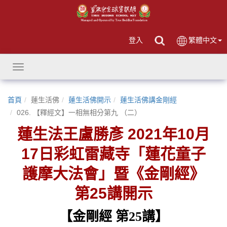
登入
繁體中文
Toggle
navigation
首頁
蓮生活佛
蓮生活佛開示
蓮生活佛講金剛經
026. 【釋經文】一相無相分第九 （二）
蓮生法王盧勝彥 2021年10月
17日彩虹雷藏寺「蓮花童子
護摩大法會」暨《金剛經》
第25講開示
【金剛經
第
25
講】