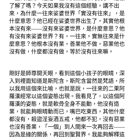
了解了嗎？今天如果我沒有這個經驗，講不出
來，為什麼
一往
來娑婆世界「實沒有往來」，是
什麼意思？他已經在娑婆世界出生了，其實他根
本沒有來
——
沒有來娑婆世界，是什麼意思？他
有沒有來娑婆世界？有，一往來。實無往來是什
麼意思？他根本沒有業，善業他不做，惡業他也
沒有做，什麼都沒有做，等於沒有往來
嘛
。
剛好是師尊開天眼，看到這個小孩子的眼睛，深
入到裡面知道是斯陀含，斯陀含當然是梵語，所
以我用這個來比喻，也就是說，一往來的二果阿
羅漢經常以這個姿態出現。我看見了，以這個阿
羅漢的姿態，就是軟骨全身不能動，他沒有造
業，就能夠眼睛動而已，嘴巴吃東西，其他什麼
都沒有，殺盜淫妄酒五戒，他都不犯，沒有惡業
也沒有善業，「一個」到人間來一次再回去
——
因為是緣的關係，再回到聖賢界。我能夠解釋這