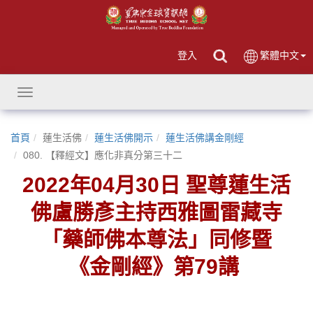
登入
繁體中文
Toggle
navigation
首頁
蓮生活佛
蓮生活佛開示
蓮生活佛講金剛經
080. 【釋經文】應化非真分第三十二
2022年04月30日 聖尊蓮生活
佛盧勝彥主持西雅圖雷藏寺
「藥師佛本尊法」同修暨
《金剛經》第79講