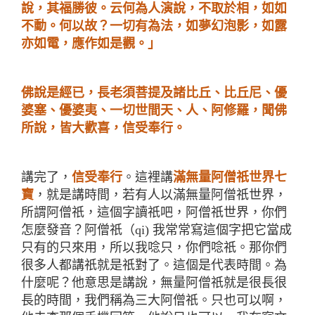
說，其福勝彼。云何為人演說，不取於相，如如
不動。何以故？一切有為法，如夢幻泡影，如露
亦如電，應作如是觀。」
佛說是經已，長老須菩提及諸比丘、比丘尼、優
婆塞、優婆夷、一切世間天、人、阿修羅，聞佛
所說，皆大歡喜，信受奉行。
講完了，
信受奉行
。這裡講
滿無量阿僧祇世界七
寶
，就是講時間，若有人以滿無量阿僧祇世界，
所謂阿僧祇，這個字讀祇吧，阿僧祇世界，你們
怎麼發音？阿僧祇（
qi)
我常常寫這個字把它當成
只有的只來用，所以我唸只，你們唸祇。那你們
很多人都講祇就是祇對了。這個是代表時間。為
什麼呢？他意思是講說，無量阿僧祇就是很長很
長的時間，我們稱為三大阿僧祇。只也可以啊，