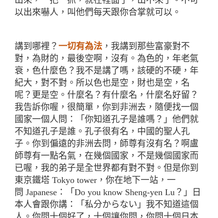
出來，一把一抓，就在裡面了，出不來了。不可
以出來嚇人，叫他們每天跟你合掌就可以。
講到哪裡？
一切有為法
，我講到那些富豪對不
對，為財的，最後空啊，沒有。為色的，年老氣
衰，色什麼色？我不是講了嗎，該硬的不硬，年
紀大，對不對。所以色也是空，財也是空，名
呢？更是空。什麼名？有什麼名，什麼名好留？
我告訴你喔，很簡單，你到非洲去，隨便找一個
國家一個人問：「你知道孔子是誰嗎？」他們就
不知道孔子是誰。孔子很有名，中國的聖人孔
子。你到偏遠的非洲去問，師尊有沒有名？啊盧
師尊有一點名氣，在幾個國家，不是幾個國家而
已喔，我的弟子是全世界都有對不對。但是你到
東京鐵塔
Tokyo tower
，你在地下一站，一
問
Japanese
：「
Do you know Sheng-yen Lu
？」日
本人會跟你講
：「私分からない」
我不知道這個
人。你問十個好了，十個讓你問，你問十個日本