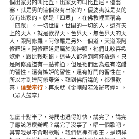
個出家男的叫比丘，出家女的叫比丘尼。優婆
塞，就是男的這個沒有出家的，優婆夷就是女的
沒有出家的。就是「四眾」，在佛教裡面稱為
「四眾」。一切世間，世間的一切的人，還有天
上的天人，就是欲界天、色界天、無色界天的天
人，跟阿修羅。阿修羅是另外一個道，天道跟阿
修羅道。阿修羅道是屬於鬼神類，祂們比較喜歡
嫉妒，跟比較吃醋，這些人都會到阿修羅道。只
是阿修羅道有一點神通，但是祂們因為還有吃醋
的習性，還有嫉妒的習性，還有好鬥的習性在，
所以才到達阿修羅道。聽到佛所講的，都很歡
喜，
信受奉行
。再來就《金剛般若波羅蜜經》。
（眾人鼓掌）
怎麼十點半了，時間也過得好快，講完了，講完
了應該怎麼辦呢？講完了沒事了，唱一個歌吧。
其實我是不會唱歌啦，我們這裡有歌王，是炳祥