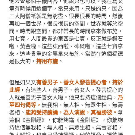
他去查那個手機回答，他說只也可以。我在寫文
章有時候用這個字，當只來用，只是的只。因為
三大阿僧祇就是無窮盡、很長很長的時間，然後
再加一個世界，很長很長的空間，世界就等於空
間。時間跟空間，都非常長的時間拿來做布施，
用七寶，人間最貴的東西是七寶，反正就是鑽石
啦，黃金啦，這些東西啦、硨磲啦，這些七寶拿
來，這些貴重的金屬拿來布施。當然在這個福德
是很大的，
持用布施
。
但是如果又
有善男子、善女人發菩提心者，持於
此經
，有這些人，善男子、善女人，發菩提心的
人就是善男子善女人啦。他只要持這個經典，
乃
至四句偈等，
無我相、無人相、無眾生相、無壽
者相。
能夠受持讀誦，為人演說，其福勝彼。
拿
這個《金剛經》，你能夠講《金剛經》，你能夠
持這個無我相、無人相、無眾生相、無壽者相，