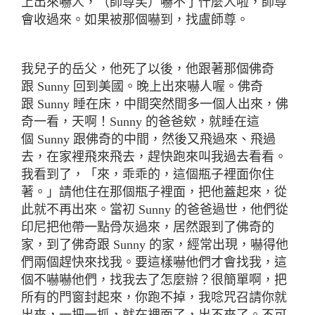
上出來嚇人，（師尊笑）嚇不了什麼人啦，師尊
會收過來。如果被那個嚇到，找盧師尊。
我兒子的岳父，他死了以後，他跟著那個佛奇
跟
Sunny
回到美國。晚上出來嚇人喔。佛奇
跟
Sunny
睡在床，中間突然間多一個人出來，佛
奇一看，天啊！
Sunny
的爸爸欸，就睡在這
個
Sunny
跟佛奇的中間，然後又飛過來、飛過
去，在家裡飛來飛去，趕快跑來叫我過去看看。
我看到了，「來，乖乖的，這個瓶子裡面你住
著。」請他住在那個瓶子裡面，把他蓋起來，從
此就不再出來。當初
Sunny
的爸爸過世，他們從
印尼把他帶一點骨灰過來，居然跟到了佛奇的
家，到了佛奇跟
Sunny
的家，經常出現，嚇得他
們兩個趕快來找我。要這樣嚇他們才會找我，這
個不嚇嚇他們，找我去了怎麼辦？很簡單啊，把
所有的門窗封起來，你跑不掉，我唸咒召請你就