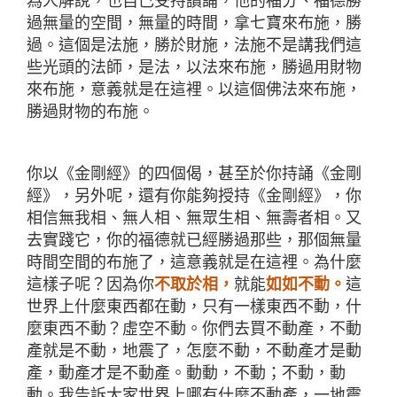
為人解說，也自己受持讀誦，他的福分、福德勝
過無量的空間，無量的時間，拿七寶來布施，勝
過。這個是法施，勝於財施，法施不是講我們這
些光頭的法師，是法，以法來布施，勝過用財物
來布施，意義就是在這裡。以這個佛法來布施，
勝過財物的布施。
你以《金剛經》的四個偈，甚至於你持誦《金剛
經》，另外呢，還有你能夠授持《金剛經》，你
相信無我相、無人相、無眾生相、無壽者相。又
去實踐它，你的福德就已經勝過那些，那個無量
時間空間的布施了，這意義就是在這裡。為什麼
這樣子呢？因為你
不取於相，
就能
如如不動。
這
世界上什麼東西都在動，只有一樣東西不動，什
麼東西不動？虛空不動。你們去買不動產，不動
產就是不動，地震了，怎麼不動，不動產才是動
產，動產才是不動產。動動，不動；不動，動
動。我告訴大家世界上哪有什麼不動產，一地震