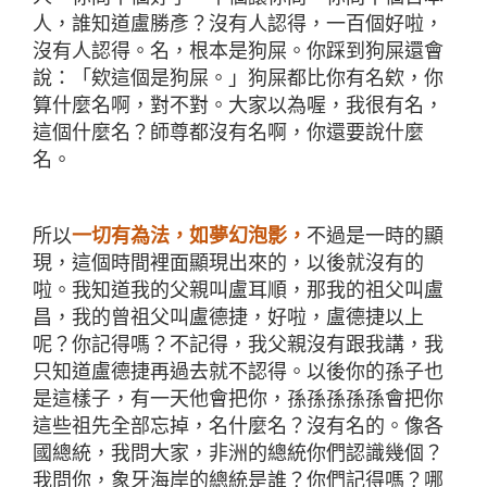
人，誰知道盧勝彥？沒有人認得，一百個好啦，
沒有人認得。名，根本是狗屎。你踩到狗屎還會
說：「欸這個是狗屎。」狗屎都比你有名欸，你
算什麼名啊，對不對。大家以為喔，我很有名，
這個什麼名？師尊都沒有名啊，你還要說什麼
名。
所以
一切有為法，如夢幻泡影，
不過是一時的顯
現，這個時間裡面顯現出來的，以後就沒有的
啦。我知道我的父親叫盧耳順，那我的祖父叫盧
昌，我的曾祖父叫盧德捷，好啦，盧德捷以上
呢？你記得嗎？不記得，我父親沒有跟我講，我
只知道盧德捷再過去就不認得。以後你的孫子也
是這樣子，有一天他會把你，孫孫孫孫孫會把你
這些祖先全部忘掉，名什麼名？沒有名的。像各
國總統，我問大家，非洲的總統你們認識幾個？
我問你，象牙海岸的總統是誰？你們記得嗎？哪