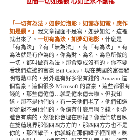
世間一切如是觀
心如止水不動搖
「一切有為法，如夢幻泡影，如露亦如電，應作
如是觀。」
我文章裡面不是寫，如夢如幻。這裡
就出來了。
一切有為法，如夢幻泡影，
什麼是
「有為法」？有「無為法」，有「有為法」。有
為法就是有作為的，你為財、為名、為色所做的
一切，都叫做有為法。那會變成沒有的，你不要
看我們這邊的富豪
Bill Gates
，現在美國的富豪發
明電動車的，另外還有好多很有錢
的 Amazon
這
個富豪，這個很多
Microsoft
的富豪，這些都很有
錢的，那些億億億…就是億來億去啦。但我知
道，那不是他們的，有一天他們老了，他們知道
那絕對不是他們的，你億有什麼用啊？錢。你身
體會有病的，然後你會埋在哪裡？像我們就會臥
在雙蓮境界那個四四方方的，那四四方方也不是
你的，那個罐子，你就躲在那個罐子裡面吧，晚