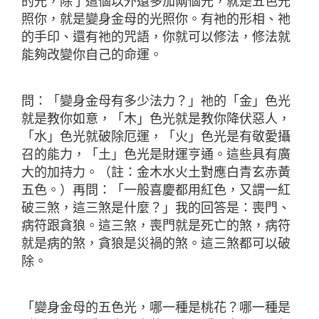
的光，除了這個以外還多加兩個光，就是五色光
照你，就是變身金母的光照你。有祂的形相、祂
的手印、還有祂的咒語，你就可以修法，修法就
能夠改變你自己的命運。
問：「變身金母有多少法力？」祂的「金」色光
就是教你如意，「木」色光就是教你降伏惡人，
「水」色光就破除厄運，「火」色光是有敬愛攝
召的能力，「土」色光是財運亨通。這些具有廣
大的加持力。（註：金木水火土對應白青玄赤黃
五色。）再問：「一般喜慶都用紅色，又謂一紅
破三煞，這三煞是什麼？」我的回答是：喪門、
病符跟貪狼。這三煞，喪門就是死亡的煞，病符
就是病的煞，貪狼是災禍的煞。這三煞都可以破
除。
「變身金母的五色光，哪一種是桃花？哪一種是