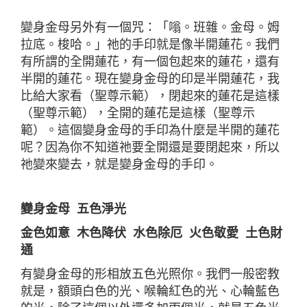
變身金母另外有一個咒：「嗡。班雜。金母。姆
拉底。梭哈。」祂的手印就是像半開蓮花。我們
有所謂的全開蓮花，有一個包起來的蓮花，還有
半開的蓮花。現在變身金母的印是半開蓮花，我
比給大家看（聖尊示範），閉起來的蓮花是這樣
（聖尊示範），全開的蓮花是這樣（聖尊示
範）。這個變身金母的手印為什麼是半開的蓮花
呢？因為你不知道祂要全開還是要閉起來，所以
祂變來變去，就是變身金母的手印。
變身金母 五色淨光
金色如意 木色降伏 水色除厄 火色敬愛 土色財
通
有變身金母的形相放五色光照你。我們一般密教
就是，額頭白色的光、喉輪紅色的光、心輪藍色