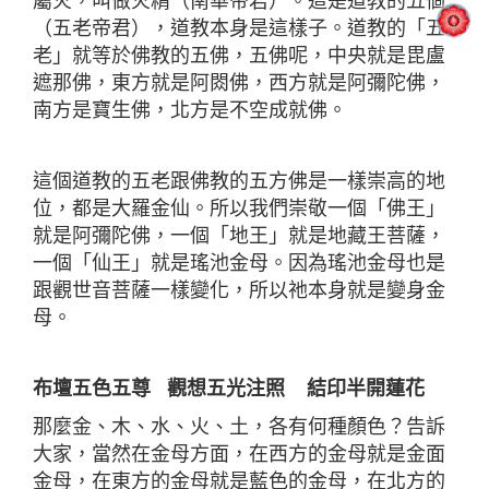
屬火，叫做火精（南華帝君）。這是道教的五個
（五老帝君），道教本身是這樣子。道教的「五
老」就等於佛教的五佛，五佛呢，中央就是毘盧
遮那佛，東方就是阿閦佛，西方就是阿彌陀佛，
南方是寶生佛，北方是不空成就佛。
這個道教的五老跟佛教的五方佛是一樣崇高的地
位，都是大羅金仙。所以我們崇敬一個「佛王」
就是阿彌陀佛，一個「地王」就是地藏王菩薩，
一個「仙王」就是瑤池金母。因為瑤池金母也是
跟觀世音菩薩一樣變化，所以祂本身就是變身金
母。
布壇五色五尊 觀想五光注照 結印半開蓮花
那麼金、木、水、火、土，各有何種顏色？告訴
大家，當然在金母方面，在西方的金母就是金面
金母，在東方的金母就是藍色的金母，在北方的