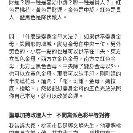
財運？哪一種是容易中獎？哪一種是貴人？」紅
色是桃花，黃色是財運，金色是中獎，紅色是貴
人，藍黑色是降伏敵人。
問：「什麼是變身金母大法？」如果供奉變身金
母，設圓形的壇城，變身金母在中央土位，另外
黃色的、小尊一點的也是可以供奉在中央。東方
立藍色金母，西方立金色金母，南方立紅色金
母，北方立黑色金母。中央除了變身金母以外，
也可以立黃色金母。那麼可以結手印，剛剛講的
半開蓮花印，誦咒：「嗡。班雜。金母。姆拉
底。梭哈。」然後觀想變身金母的五色光放光照
你自己本身，就可以改變命運。
聖尊加持政壇人士 不問黨派色彩平等對待
我告訴大家，桃園市長是鄭文燦先生，他要選桃