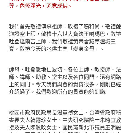
尊，內修淨光，究竟成佛。
我們首先敬禮傳承祖師：敬禮了鳴和尚，敬禮薩
迦證空上師，敬禮十六世大寶法王噶瑪巴，敬禮
吐登達爾吉上師；我們敬禮黃帝雷藏寺壇城三
寶，敬禮今天的水供主尊「變身金母」。
師母，吐登悉地仁波切、各位上師、教授師、法
師、講師、助教、堂主以及各位同門，還有網路
上的同門。今天我們與會的貴賓很多，剛剛已經
介紹過了，我們歡迎所有的貴賓能夠到臨:
桃園市政府民政局長湯蕙禎女士、台灣省政府秘
書長夫人韓霧珍女士、中央研究院院士朱時宜教
授及夫人陳旼旼女士、國民黨新北市議員王明麗