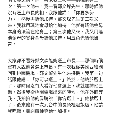
園市長之前，他一共求我三次――到桃園有三
次。第一次他來，我一看鄭文燦先生，那時候他
沒有選上市長的相，我跟他講：「你要多努
力。」然後再給他加持。鄭文燦先生第二次又
來，我就用瑤池金母給他加持，他就有瑤池金母
本身的法流在他身上；第三次他又來，我又用瑤
池金母的變身金母給他加持，用五色光給他攝
召。
大家都不看好鄭文燦能夠選上市長――那個時候
沒有人說他會選上市長。有一次我從美國西雅圖
回到桃園機場，鄭文燦先生他來接機，我第一句
話跟他講：「你可以選上。」終於，他終於選上
了。那時候沒有人看好他會選上，我就加持他三
遍。然後我從桃園機場出來的時候，他在外面等
我，我拍拍他的肩膀說「你會選上。」他就選上
了。後來他有一次到台中的長榮桂冠飯店，他請
我吃飯，謝謝盧師尊給他加持。