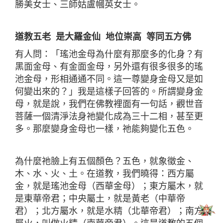
勝美女士、三師姑盧幗英女士。
道教五老 是大羅金仙 地位崇高 等同五方佛
有人問：「瑤池金母為什麼有那麼多的化身？有
黑面金母、有金面金母，另外還有很多很多的瑤
池金母，形相通通不同。這一尊變身金母又是如
何變出來的？」我是這樣子回答的。所謂變身金
母，就是說，我們在佛教裡面有一句話，觀世音
菩薩一個清淨法身祂變化成為三十二相，甚至更
多。那麼變身金母也一樣，祂能夠變化五色。
為什麼祂臉上有五個顏色？五色，就象徵金、
木、水、火、土。在道教，我們曉得：西方屬
金，就是瑤池金母（西華金母）；東方屬木，就
是東華帝君；中央屬土，就是黃老（中華帝
君）；北方屬水，就是水精（北華帝君）；南方