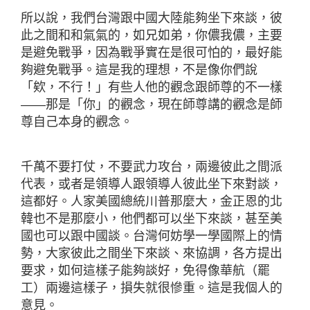
所以說，我們台灣跟中國大陸能夠坐下來談，彼
此之間和和氣氣的，如兄如弟，你儂我儂，主要
是避免戰爭，因為戰爭實在是很可怕的，最好能
夠避免戰爭。這是我的理想，不是像你們說
「欸，不行！」有些人他的觀念跟師尊的不一樣
――那是「你」的觀念，現在師尊講的觀念是師
尊自己本身的觀念。
千萬不要打仗，不要武力攻台，兩邊彼此之間派
代表，或者是領導人跟領導人彼此坐下來對談，
這都好。人家美國總統川普那麼大，金正恩的北
韓也不是那麼小，他們都可以坐下來談，甚至美
國也可以跟中國談。台灣何妨學一學國際上的情
勢，大家彼此之間坐下來談、來協調，各方提出
要求，如何這樣子能夠談好，免得像華航（罷
工）兩邊這樣子，損失就很慘重。這是我個人的
意見。