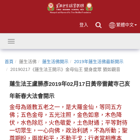
登入
繁體中文
Toggle
navigation
首頁
蓮生活佛
蓮生活佛開示
2019年蓮生活佛最新開示
20190217《蓮生法王開示》金母仙王 變身度眾 猶如觀音
蓮生法王盧勝彥2019年02月17日黃帝雷藏寺己亥
年新春大法會開示
金母為道教五老之一，是大羅金仙，等同五方
佛；五色金母，五光注照，金色如意，木色降
伏，水色除厄，火色敬愛，土色財通；平等對待
一切眾生，一心向佛，政治利誘，不為所動；聖
尊期盼，兩岸和平，不動干戈；行者當相應本