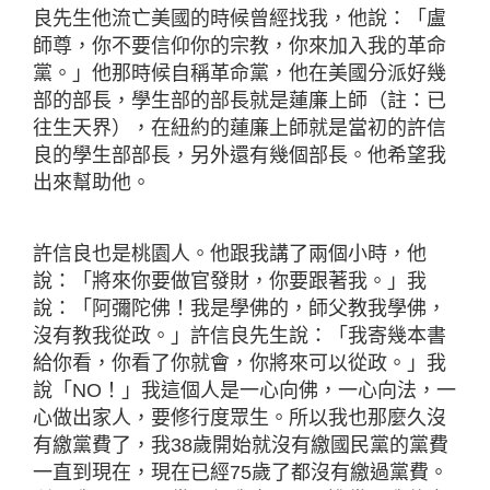
良先生他流亡美國的時候曾經找我，他說：「盧
師尊，你不要信仰你的宗教，你來加入我的革命
黨。」他那時候自稱革命黨，他在美國分派好幾
部的部長，學生部的部長就是蓮廉上師（註：已
往生天界），在紐約的蓮廉上師就是當初的許信
良的學生部部長，另外還有幾個部長。他希望我
出來幫助他。
許信良也是桃園人。他跟我講了兩個小時，他
說：「將來你要做官發財，你要跟著我。」我
說：「阿彌陀佛！我是學佛的，師父教我學佛，
沒有教我從政。」許信良先生說：「我寄幾本書
給你看，你看了你就會，你將來可以從政。」我
說「NO！」我這個人是一心向佛，一心向法，一
心做出家人，要修行度眾生。所以我也那麼久沒
有繳黨費了，我38歲開始就沒有繳國民黨的黨費
一直到現在，現在已經75歲了都沒有繳過黨費。