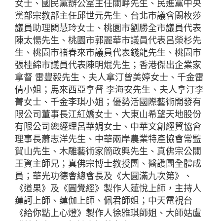
女士、國民黨辦公室主任關崢先生、民進黨中央
黨部宗教部主任邱世元先生、台北市議會闕枚莎
議員助理闕慧玲女士、桃園市劉勝全市議員代表
陳太愓先生、桃園市郭麗華市議員代表呂榮杉先
生、桃園市禇春來市議員代表錢龍先生、桃園市
張桂綿市議員代表陳明焜先生；香港傑出企業家
拿督 雷豐毅先生、夫人拿汀曾美婷女士、千金雷
倩小姐；馬來西亞拿督 李海安先生、夫人拿汀李
菁女士、千金李琪小姐；優勢活國際藝術開發有
限公司董事長江紅嬌女士、大東山希望天地股份
有限公司總經理呂華娟女士、中華文創經貿協會
理事長蕭志洋先生、中華兩岸農業特產協會常監
賀山先生、木雕藝術家簡政興先生、真佛宗公關
王資主師兄；真佛宗博士教授團、醫護團全體成
員；華光功德會總會長及《大圓滿九次第》、
《道果》及《圓覺經》製作人蓮悅上師，主持人
蓮訶上師、蓮伽上師、佩君師姐；中天電視台
《給你點上心燈》製作人徐雅琪師姐、大師姑盧