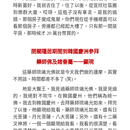
時
新
蓋好，我就去住了，住了以後，從宜欣社區搬
到樂群大廈。哎呀，這瓶子沒有拿走，是我的過
錯，那個房子變成鬼屋。你們現在從手機裡面可以
看那個房子，旁邊都已經起大樓了，只有那一間是
平房，那時候才 20 萬台幣買的。
閉關隱居期間到韓國慶洲參拜
藥師佛及諸眷屬一一顯現
這藥師琉璃光佛就是今天我們做的護摩，其實
不用談，時間都差不多了
(
笑
)
。
祂是大醫王。我見過藥師琉璃光佛，我是見過
的，我絕對不吹牛。在韓國慶州，他們稱
為
統一
佛。我去到韓國慶州，去拜藥
師
琉璃光如來，拜完
了以後，祂顯現給我看，藥師琉璃光如來，還有日
光菩薩、月光菩薩、八大菩薩；另外，還有十二藥
叉神將，一個一個顯現給我看，我看的很清楚，看