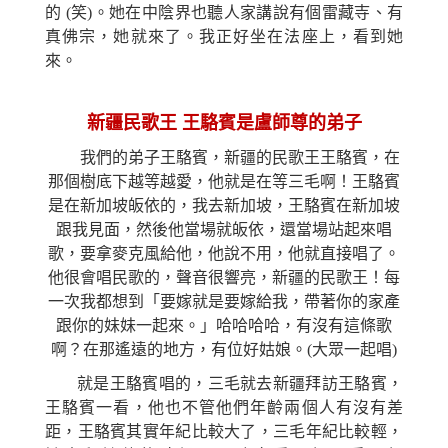
的
(
笑)。
她
在中陰界也聽人家講說有個雷藏寺、有
真佛宗，
她
就來了。我正好坐在法
座
上，看到
她
來。
新疆民歌王
王駱賓是盧師尊的弟子
我們的弟子王駱賓，新疆的民歌王王駱賓，在
那個樹底下越等越愛，他就是在等三毛啊！王駱賓
是在新加坡皈依的，我去新加坡，王駱賓在新加坡
跟我見面，然後他當場就皈依，還當場站起來唱
歌，要拿麥克風給他，他說不用，他就直接唱了。
他很會唱民歌的，聲音很響亮，新疆的民歌王！每
一次我都想到
「要嫁就是要嫁給我，帶著你的家產
跟你的妹妹一起來。
」
哈哈哈哈，有沒有這條歌
啊？
在那遙遠的地方，有位好姑娘
。
(
大眾一起唱
)
就是王駱賓唱的，三毛就去新疆拜訪王駱賓，
王駱賓一看，他也不管他們年齡兩個人有沒有差
距，王駱賓其實年紀比較大了，三毛年紀比較輕，