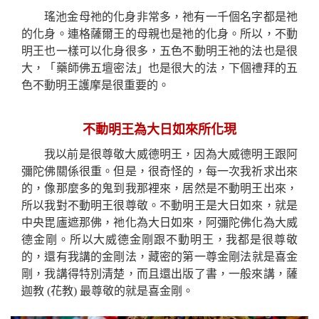
瑤池金母祂的化身非常多，祂有一千個名字都是祂
的化身。連格薩爾王的母親也是祂的化身。所以，不動
明王也一樣可以化身很多，五色不動明王祂的法也是很
大，「藥師佛五壇密法」也是很大的法，下個禮拜的五
色不動明王護摩是很重要的。
不動明王為大日如來所化現
我以前是很尊敬大威德明王，因為大威德明王跟阿
彌陀佛關係很重。但是，很奇怪的，每一次我祈求出來
的，像那麼多的鬼到我那裡來，居然是不動明王
出來
，
所以我對不動明王很尊敬。不動明王是大日如來，就是
中央毘廬遮那佛，祂化為大日如來，阿彌陀佛化為大威
德金剛。所以大威德金剛跟不動明王，我都是很尊敬
的，還有我講的金剛法，藏密的第一尊金剛
法
就是喜金
剛，我講得特別清楚，而且還出版了書，一般來講，薩
迦教
(
花教
)
最尊敬的就是喜金剛。