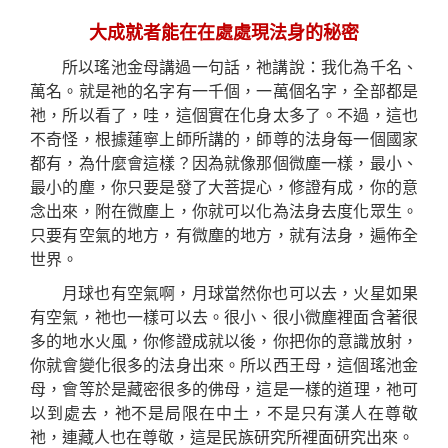
大成就者能在在處處現法身的秘密
所以瑤池金母講過一句話，祂講說：我化為千名、
萬名。就是祂的名字有一千個，一萬個名字，全部都是
祂，所以看了，哇，這個實在化身太多了。不過，這也
不奇怪，根據蓮寧上師所講的，師尊的法身每一個國家
都有，為什麼會這樣？因為就像那個微塵一樣，最小、
最小的塵，你只要是發了大菩提心，修證有成，你的意
念出來，附在微塵上，你就可以化為法身去度化眾生。
只要有空氣的地方，有微塵的地方，就有法身，遍佈全
世界。
月球也有空氣啊，月球當然你也可以去，火星如果
有空氣，祂也一樣可以去。很小、很小微塵裡面含著很
多的地水火風，你修證成就以後，你把你的意識放
射
，
你就會變化很多的法身出來。所以西王母，這個瑤池金
母，
會
等於是藏密很多的佛母，這是一樣的道理，祂可
以到處去，祂不是局限在中土，不是只有漢人在尊敬
祂，連藏人也在尊敬，這是民
族
研究所裡面研究出來。