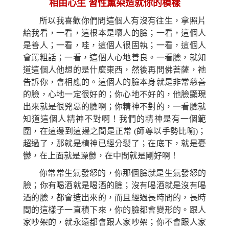
相由心生
習性薰染造就你的模樣
所以我喜歡你們問這個人有沒有往生，拿照片
給我看，一看，這根本是壞人的臉；一看，這個人
是善人；一看，
哇，
這個人很固執；一看，這個人
會罵粗話；
一
看，這個人心地善良。一看臉，就知
道這個人他想的是什麼東西，然後
再
問佛菩薩，
祂
告訴你，會相應
的
。
這
個
人的臉本身就是非常慈善
的臉，心地一定很好的；你心地不好的，他臉顯現
出來就是很兇惡的臉啊；
你
精神不對的，一看臉就
知道這個人精神不對啊！我們的精神是有一個範
圍，在這邊到這邊之間是正常
(
師尊以手勢比喻)；
超過了，那就是精神已經分裂了；在底下，就是憂
鬱，在上面就是躁鬱，在中間就是剛好啊！
你常常生氣發怒的，你那個臉就是生氣發怒的
臉；你有喝酒就是喝酒的臉；沒有喝酒就是沒有喝
酒的臉，都會造出來的，而且經過長時間的，長時
間的這樣子一直積下來，你的臉都會變形的。跟人
家吵架的，就永遠都會跟人家吵架；你不會跟人家