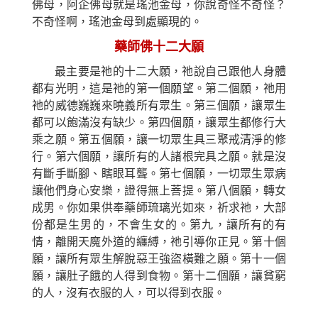
佛母，阿企佛母就是瑤池金母，你說奇怪不奇怪？
不奇怪啊，瑤池金母到處顯現的。
藥師佛十二大願
最主要是祂的十二大願，祂
說
自己跟
他
人身體
都有光明，這是祂的第一個願望。第二個願，祂用
祂的威德巍巍來曉義所有眾生。第三個願，讓眾生
都可以飽滿沒有缺少。第四個願，讓眾生都修行大
乘之願。第五個願，讓一切眾生具三聚戒清淨的修
行。第六個願，讓所有的人諸根完具之願。就是沒
有斷手斷腳、瞎眼耳聾。第七個願，一切眾生眾病
讓他們身心安樂，證得無上菩提。第八個願，轉女
成男。你如果供奉藥師琉璃光如來，
祈求祂，
大部
份都是生男的，不會生女的。第九，讓所有的有
情，離開天魔外道的纏縛，祂引導你正見。第十個
願，讓所有眾生解脫惡王強盜橫難之願。第十一個
願，讓肚子餓的人得到食物。第十二個願，讓貧窮
的人，沒有衣服的人，可以得到衣服。