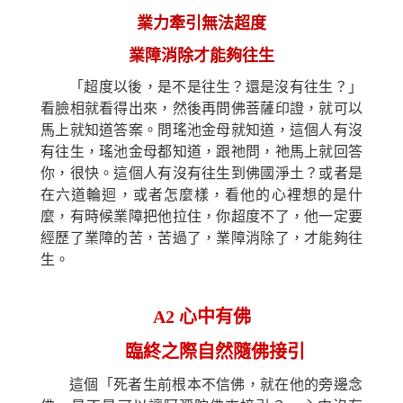
業力牽引無法超度
業障消除才能夠往生
「超度以後，是不是往生？還是沒有往生？」
看臉相就看得出來，然後
再
問佛菩薩印證，就可以
馬上就知道答案。問瑤池金母就知道，這個人有沒
有往生，瑤池金母都知道，跟
祂
問，
祂
馬上就回答
你，很快。這個人有沒有往生到佛國淨土？或者是
在六道輪迴，或者怎麼樣，看他的心
裡
想的是什
麼，有時候業障把他拉住，你超度不了，他一定要
經歷了業障的苦，苦過了，業障消除了，才能夠往
生。
A2
心中有佛
臨終之際自然隨佛接引
這個「死者生前根本不信佛，
就
在他的旁邊念