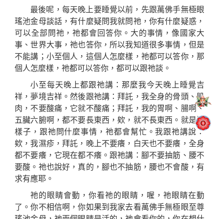
最後呢，每天晚上要睡覺以前，先跟萬佛手無極眼
瑤池金母談話，有什麼疑問我就問祂，你有什麼疑惑，
可以全部問祂，祂都會回答你。大的事情，像國家大
事、世界大事，祂也答你，
所以
我知道很多事情，但是
不能講；小至個人，這個人怎麼樣，祂都可以答你，那
個人怎麼樣，祂都可以答你，都可以跟祂談。
小至每天晚上都跟祂講：那
麼我
今天晚上睡覺吉
祥，夢境吉祥。然後跟祂講：拜託，我全身的骨頭、肌
肉，不要酸痛，它就不酸痛；拜託，我的胃啊、腸啊、
五臟六腑啊，都不要長東西，欸，就不長東西。就是這
樣子，跟祂問什麼事情，祂都會幫忙。我跟祂講說：
欸，我濕疹，拜託，晚上不要癢，白天也不要癢，全身
都不要癢，它現在都不癢。跟祂講：腳不要抽筋、腰不
要酸。祂
也
說好，真的，腳也不抽筋，腰也不會酸，有
求有應
耶
。
祂的眼睛會動，你看祂的眼睛，喔，祂眼睛在動
了。你不相信
啊
，你如果到我家去看萬佛手無極眼至尊
瑤池金母，祂兩個眼睛是活的，祂會看你的，你在想什