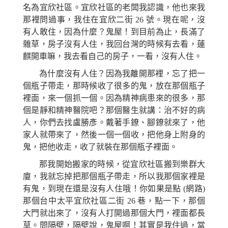
名為宜欣社區。宜欣社區的老闆我認識，他也來我
那裡
問過事，我住在宜欣二街 26 號。現在呢，沒
有人敢住，因為什麼？鬼屋！到目前為止，長滿了
雜草，房子沒有人住，我回台灣的時候有去看，蓮
麒開車
嘛
，我去看自己的房子，一看，沒有人住。
為什麼沒有人住？因為我離開那裡，忘了把一
個瓶子帶走，那時候收了很多的鬼，放在那個瓶子
裡面，來一個抓一個。因為精神病患來的很多，那
個是靜和精神醫院吧？那個醫生就講：治不好的病
人，你們去找盧勝彥。戴著手鐐、腳鐐就來了，
他
家人就帶來了，然後一個一個收，把他身上附身的
鬼，把他收走，收了就裝在那個瓶子裡面。
那我開始搬家的時候，從宜欣社區搬到樂群大
廈，我就忘掉把那個瓶子帶走，所以我那個家裡是
有鬼，到現在還是沒有人住哦！你如果是點
(
網路)
那個台中太平宜欣社區二街 26 巷，點一下，那個
大門就出來了，沒有人打開過那個大門，裡面都長
草。問隔壁，隔壁說，鬼屋啊！其實是我
住
過，當