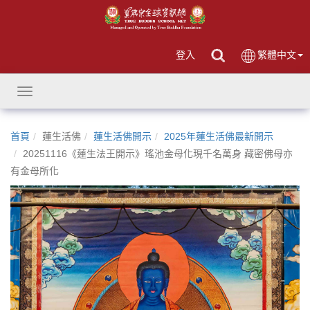
登入
繁體中文
Toggle
navigation
首頁
蓮生活佛
蓮生活佛開示
2025年蓮生活佛最新開示
20251116《蓮生法王開示》瑤池金母化現千名萬身 藏密佛母亦
有金母所化