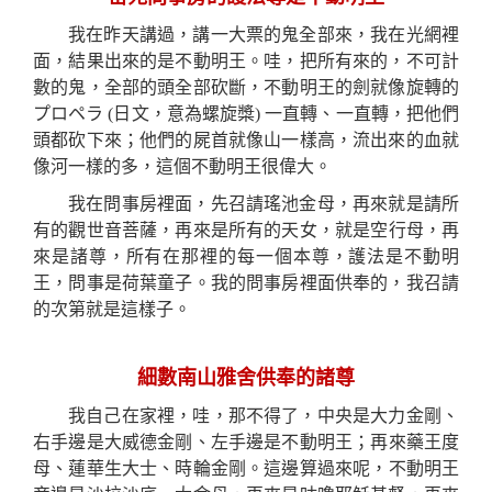
我在昨天講過，講一大票的鬼全部來，我在光網裡
面，結果出來的是不動明王。哇，
把
所有來的，不可計
數的鬼，全部的頭全部砍斷，不動明王的劍就像旋轉的
プロペラ
(
日文，意為螺旋槳
)
一直轉、一直轉，把
他
們
頭都砍下來；他們的屍首就像山一樣高，流出來的血就
像河一樣的多，
這個
不動明王很偉大。
我在
問事房裡面，先召請瑤池金母，再來就是請所
有的觀世音菩薩，再來是所有的天女，
就是
空行母，再
來是諸尊，
所有
在那
裡
的每一個本尊，護法是不動明
王，問事是荷葉童子。我的問事房裡面供奉的，我召請
的次第就是這樣子。
細數南山雅舍供奉的諸尊
我自己在家裡，哇，那不得了，中央是大力金剛、
右
手邊是大威德金剛、
左
手邊是不動明王；再來藥王度
母、蓮華生大士、時輪金剛。這邊算過來
呢
，不動明王