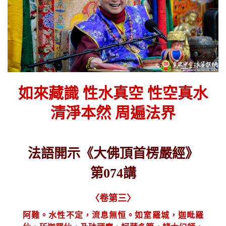
如來藏識 性水真空 性空真水
清淨本然 周遍法界
法語開示《大佛頂首楞嚴經》
第074講
〈卷第三〉
阿難。水性不定，流息無恒。如室羅城，迦毗羅