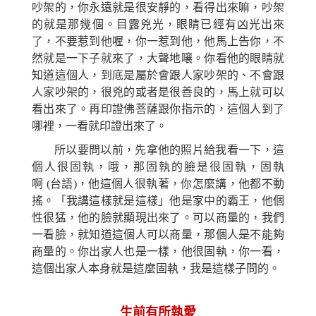
吵架的，你永遠就是很安靜的，看得出來嘛，吵架
的就是那幾個。目露兇光，眼睛已經有凶光出來
了，不要惹到他喔，你一惹到他，他馬上告你，不
然就是一下子就來了，大聲地嚷。你看他的眼睛就
知道這個人，到底是屬於會跟人家吵架的、不會跟
人家吵架的，很兇的或者是很善良的，馬上就可以
看出來了。
再
印證佛菩薩跟你指示的，這個人到了
哪
裡，一看就印證出來了。
所以要問以前，先拿他的照片給我看一下，這
個人很固執，哦，那固執的臉是很固執，固執
啊
(
台語
)，他這個人很執著，你怎麼講，他都不動
搖
。「我講這樣就是這樣」他是家中的霸王，
他
個
性很猛，他的臉就顯現出來了。可以商量的，我們
一看臉，就知道這個人可以商量，那個人是不能夠
商量的。你出家人也是一樣，他很固執，你一看，
這個出家人本身就是這麼固執，我是這樣子問的。
生前有所執愛