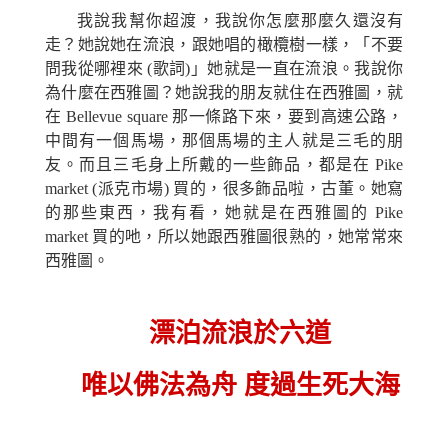
我說我幫你超渡，我說你怎麼那麼久還沒有
走？
她
說
她
在流浪，跟
她
唱的橄欖樹一樣，「不要
問我從哪裡來
(
歌詞)」
她
就是一直在流浪。我說你
為什麼在西雅圖？
她
說我的朋友就住在西雅圖，就
在 Bellevue square 那一條路下來，要到高速公路，
中間有一個馬場，
那個
馬場的主人就是三毛的朋
友。而且三毛身上所戴的一些飾品，都是在 Pike
market
(
派克市場) 買的，很多飾品啦，古董。
她
寫
的那些東西，我有看，
她
就是在西雅圖的 Pike
market 買的
吔
，所以
她
跟西雅圖很熟的，
她
常常來
西雅圖。
漂泊流浪於六道
唯以佛法為舟 度過生死大海