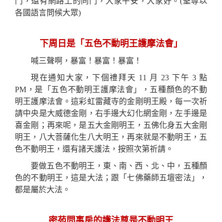
門，還有網路上的同門，大家午安，大家好。
(
聖尊以
各國語言問候大眾
)
下周日是
「五色不動明王護摩法會」
喊三聲啊，暴富！暴富！暴富！
現在通知大家，下個禮拜天 11 月 23 下午 3 點
PM，是「五色不動明王護摩法會」，五種顏色的不動
明王護摩法會。這彩虹雷藏寺的金剛明王殿，每一次祈
請中央是大威德金剛，右手邊大幻化網金剛，左手邊是
喜金剛；再來呢，是五大金剛明王，五佛化身五大金剛
明王，八大菩薩化生八大明王，再來就是不動明王，五
色不動明王，還有諸天護法，按照次第祈請。
要做五色不動明王，東、南、西、北、中，五種顏
色的不動明王，這是大法；跟「七佛藥師五壇密法」，
都是屬於
大法。
密苑問事房的護法尊是不動明王