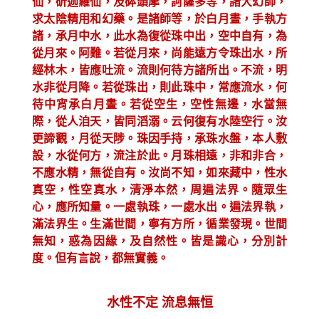
仙，斫迦羅仙，及砵頭摩，訶薩多等，諸大幻師，
求太陰精用和幻藥。是諸師等，於白月晝，手執方
諸，承月中水，此水為復從珠中出，空中自有，為
從月來。阿難。若從月來，尚能遠方令珠出水，所
經林木，皆應吐流。流則何待方諸所出。不流，明
水非從月降。若從珠出，則此珠中，常應流水，何
待中宵承白月晝。若從空生，空性無邊，水當無
際，從人洎天，皆同滔溺。云何復有水陸空行。汝
更諦觀，月從天陟。珠因手持，承珠水盤，本人敷
設，水從何方，流注於此。月珠相遠，非和非合，
不應水精，無從自有。汝尚不知，如來藏中，性水
真空，性空真水，清淨本然，周遍法界。隨眾生
心，應所知量。一處執珠，一處水出。遍法界執，
滿法界生。生滿世間，寧有方所，循業發現。世間
無知，惑為因緣，及自然性。皆是識心，分別計
度。但有言說，都無實義。
水性不定
流息無恒