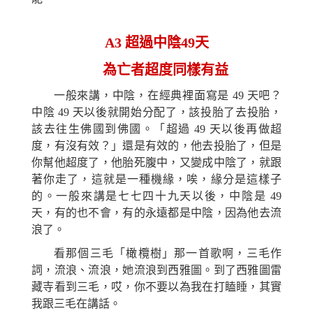
A3
超過中陰49天
為亡者超度同樣有益
一般來講，中陰，在經典裡面寫是 49 天吧？
中陰 49 天以後就開始分配了，該投胎了去投胎，
該去往生佛國到佛
國。
「
超過 49 天以後再
做
超
度，有沒有效？」還是有效的，他去投胎了，但是
你幫他超度了，他胎死腹中，
又
變成中陰了，就跟
著你走了，這就是一種機緣，
唉，
緣分是這樣子
的。一般來講是七七四十九天以後，中陰是 49
天，有的也不會，有的永遠都是中陰，因為他去流
浪了。
看那個三毛「橄欖樹」那一首歌啊，三毛作
詞，流浪、流浪，
她
流浪到西雅圖。到了西雅圖雷
藏寺看到三毛，哎，你不要以為我在打瞌睡，其實
我跟三毛在講話
。