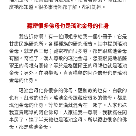
麼祂都知道。很多事情祂都了解，都拜託祂。
藏密很多佛母也是瑤池金母的化身
我告訴你啊！有一位師姐拿給我一個小冊子，它是
甘
肅
民族研究所，各種種族的研究報告。其中提到瑤池
金母，就是西王母；藏密裡面很多尊
，
都是跟瑤池金母
有關
。
奇怪了，漢人尊敬的瑤池金母，怎麼跟藏地格薩
爾王的母親有關係？等於是格薩爾王的母親也就是瑤池
金母；另外，在噶舉派，直貢噶舉的阿企佛母也是瑤池
金母的化身。
瑤池金母化身很多的佛母，薩迦教的也有、白教的
也有、紅教的也有。瑤池金母跟藏密很多的佛母，都是
瑤池金母的化身，等於是漢藏混合在一起了。人家也送
我直貢噶舉的阿企佛母，人家送我一尊啊，我就擺在問
事房了，搞了半天祂也是瑤池金母。所以藏密很多的佛
母，
都
是瑤池金母。