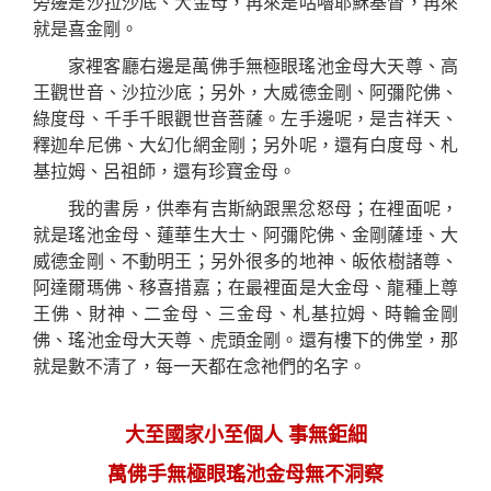
旁邊是沙拉沙底、大金母，再來是咕嚕耶穌基督，再來
就是喜金剛。
家裡客廳右邊是萬佛手無極眼瑤池金母大天尊、高
王觀世音、沙拉沙底；另外，大威德金剛、阿彌陀佛、
綠度母、千手千眼觀世音菩薩。左手邊呢，是吉祥天、
釋迦牟尼佛、大幻化網金剛；另外呢，還有白度母、札
基拉姆、呂祖師，還有珍寶金母。
我的書房，供奉有吉斯納跟黑忿怒母；在裡面呢，
就是瑤池金母、蓮華生大士、阿彌陀佛、金剛薩埵、大
威
德
金剛、不動明王；另外很多的地神、皈依樹諸尊、
阿達爾瑪佛、移喜措嘉；在最裡面是大金母、龍種上尊
王佛、財神、二金母、三金母、札基拉姆、時輪金剛
佛、瑤池金母大天尊、虎頭金剛。還有樓下的佛堂，那
就是數不清了，每一天都在念祂們的名字。
大至國家小至個人
事無鉅細
萬佛手無極眼瑤池金母無不洞察