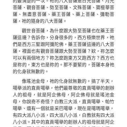
的最清楚的一次。祂的八大菩薩是日光菩薩、月光
菩薩、觀音菩薩、勢至菩薩、文殊菩薩、寶檀華菩
薩、無盡意菩薩、藥王菩薩、藥上菩薩、彌勒菩
薩，祂的隨身的八大菩薩。
觀世音菩薩，為什麼跟大勢至菩薩也在藥王菩
薩這邊？告訴你，分身很多的，西方極樂世界，祂
們是西方三聖跟阿彌陀佛，藥王菩薩這邊的八大菩
薩，裡面也有觀音菩薩跟大勢至菩薩？
欵，祢
怎麼
可以有兩個地方？
祢
怎麼跑東方又跑西方？西方也
是
祢
的，東方也是
祢
的。那不要緊的，菩薩本身祂
的化身就無數的。
像瑤池金母，祂的化身就無數的。搞了半天，
噶舉派的直貢噶舉，他們最尊敬的直貢噶舉的創辦
人的祖母，就是阿企佛母，阿企佛母就是瑤池金
母，你說奇不奇怪？白教三大派，直貢噶舉、
帕竹
噶舉、還有
一個
就是
采巴
噶舉，現在是噶瑪噶舉，
有四大派八小派，四大派八小派，白教就有四大派
八小派。其中的直貢噶舉的創辦人的祖母就是阿企