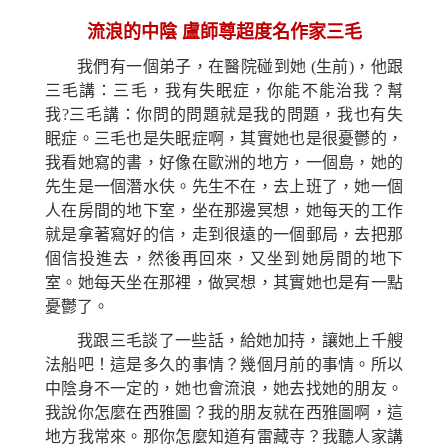
流浪的中陰
盧師尊超度名作家三毛
我們有一個弟子，在醫院碰到
她
(
生前
)
，
他
跟
三毛講：三毛，我有失眠症，你能不能
治我？
幫
我?三毛講：你問的問題就是我的問題，我也有失
眠症。三毛也是失眠症
啊
，其實
她
也是很憂鬱的，
我看
她
寫的書，好像在歐洲的地方，一個島，
她
的
先生是一個潛水伕。先生不在，去上班了，
她
一個
人在房間的地下室，坐在那邊冥想，
她
每天的工作
就是拿著寫好的信，走到很遠的一個郵局，去把那
個信投進去，然後再回來，
又
坐到
她
房間的地下
室。
她
每天坐在那裡，做冥想，其實
她
也是有一點
憂鬱了。
我跟三毛談了一些話，給她加持，讓她上千艘
法船吧！這是多久的事情？幾個月前的事情。所以
中陰身不一定的，
她
也會流浪，
她
去找
她
的朋友。
我說你怎麼在西雅圖？我的朋友就在西雅圖啊，這
地方我常來。
那
你怎麼知道有雷藏寺？我聽人家講