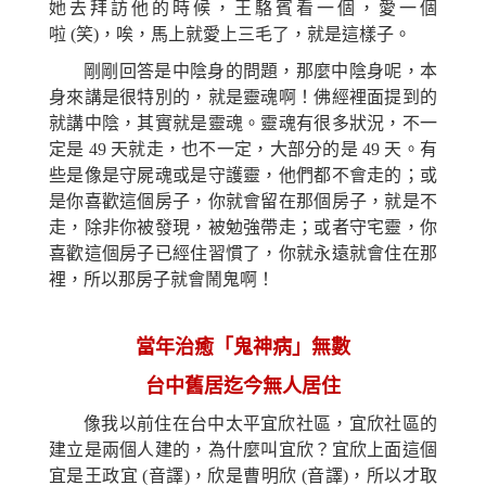
她
去拜訪他的時候，王駱賓看一個，愛一個
啦
(
笑)，
唉，
馬上就愛上三毛了，
就是這樣子
。
剛剛回答是中陰身的問題，那麼中陰身呢，本
身來講是很特別的，就是靈魂啊！佛經裡面提到的
就講中陰，其實就是靈魂。靈魂有很多狀況，不一
定是 49 天就走，也不一定，大部分的是 49 天。有
些是像是守屍魂或是守護靈，他們都不會走的；或
是你喜歡這個房子，你就會留在那個房子，就是不
走，除非你被發現，被勉強帶走；或者守宅靈，你
喜歡這個房子已經住習慣了，你就永遠就會住在
那
裡，所以那房子就會鬧鬼啊！
當年治癒「鬼神病」無數
台中舊居迄今無人居住
像我以前住在台中太平宜欣社區，宜欣社區的
建立是兩個人建的，為什麼叫宜欣？宜欣上面這個
宜是王政宜
(
音譯
)
，欣是曹明欣 (音譯)，所以才取