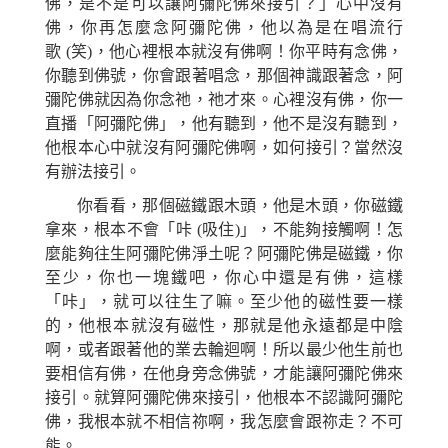
佛，是不是可以讓阿彌陀佛來接引？」心中沒有
佛，你再怎麼念阿彌陀佛，他以為是在唱流行
歌
(
笑
)
，
他
心裡根本就沒有佛啊！你平時有念佛，
你聽到佛號，你會跟著唱念，那個神識跟著念，阿
彌陀佛就因為你念
祂
，
祂
才來。心裡沒有佛，你一
直播「阿彌陀佛」，他有聽到，他不是沒有聽到，
他根本心中就沒有阿彌陀佛
啊
，如何接引？當然沒
有辦法接引。
你看看，那
個
磁鐵跟木頭，他是木頭
，
你磁鐵
拿來，根本不
會
「
咔
(
吸住
)
」
，不
能夠接觸啊！怎
麼能夠往生阿彌陀佛淨土
呢？
阿彌陀佛是磁鐵，你
至少，你也一塊鐵吧，你心中還是有佛，
這樣
「
咔
」
，就可以往生了嘛。至少他的磁性要一樣
的，他根本就沒有磁性，
那
就是他永遠都是中陰
啊，或者跟著他的業去輪迴啊！所以最少他生前也
要相信有佛，在他身旁念佛號，才能
讓
阿彌陀佛來
接引。就算阿彌陀佛來接引，他根本不認識阿彌陀
佛，我根本就不相信
祢
啊，我怎麼會跟
祢
走？不可
能。