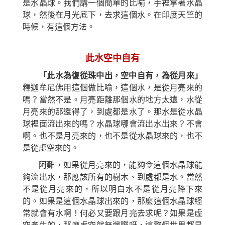
是水晶球。
我們講一個
簡單的比喻，手裡拿著水晶
球，然後在月光底下，去求這個水。在印度天竺的
時候，有這個
方
法。
此水空中自有
「此水為復從珠中出，空中自有，為從月來
」
釋迦牟尼佛用這個做比喻，
這個
水，是從月亮來的
嗎？當然不是。月亮距離那個水的地方太遠，水從
月亮來的那還得了，
到處都
是水了。那水是從水晶
球裡面流出來的嗎？水晶球哪會流出水出來？不會
啊。也不是月亮來的，也不是從水晶球來的，也不
是從虛空來的。
阿難，如果從月亮來的，能夠令這個水晶球能
夠流出水，那應該所有的樹木、到處都是水。當然
不是從月亮來的，所以明白水不是從月亮降下來
的。如果是這個水晶球出來的，那麼這個水晶球經
常就會有水啊！何必又要跟月亮去求呢？如果是虛