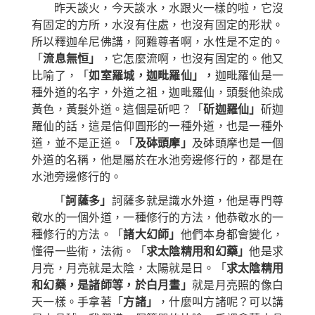
昨天談火，今天談水，水跟火一樣的啦，它沒
有固定的方所，水沒有住處，也沒有固定的形狀。
所以釋迦牟尼佛講，阿難尊者啊，水性是不定的。
「
流息無恒
」
，它怎麼流啊，也沒有固定的。他又
比喻了，「
如室羅城，迦毗羅仙
」
，
迦毗羅仙是一
種外道的名字，外道之祖，迦毗羅仙，頭髮
他
染成
黃色，黃髮外道。
這個是斫吧？
「
斫迦羅仙
」
斫迦
羅仙
的話
，這是信仰圓形的一種外道，
也是
一種外
道，並不是正道。「
及砵頭摩
」
及砵頭摩也是一個
外道的名稱，
他
是
屬於
在水池旁邊修行的，都是在
水池旁邊修行
的
。
「
訶薩多
」
訶薩多就是識水外道，
他是
專門尊
敬水的
一個
外道，
一種
修行的方法，
他
恭敬水
的一
種
修行的方法。「
諸大幻師
」
他們本身都
會變化，
懂
得
一些術，法術。「
求太陰精用和幻藥
」
他是求
月亮，月亮就是太陰，太陽就是日。「
求
太陰精用
和幻藥，是諸師等，於白月晝
」
就是
月亮照的像白
天一樣。手拿著「
方諸
」
，什麼叫方諸呢？可以講