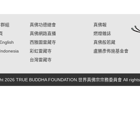
書群組
真佛功德總會
真佛報
頁
真佛網路直播
燃燈雜誌
English
西雅圖雷藏寺
真佛般若藏
Indonesia
彩虹雷藏寺
盧勝彥佈施基金會
台灣雷藏寺
ight 2026 TRUE BUDDHA FOUNDATION.世界真佛宗宗務委員會 All rights r