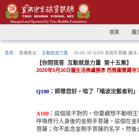
首頁
蓮
首頁
真佛密法
互動就是力量
20-05-30 Q100 金剛手菩薩-護
【你問我答
互動就是力量
第
十五
集】
2020
年
5
月
30
日蓮生活佛盧勝彥
西雅圖雷藏寺
Q100
：
師尊您好，唸了「嗡波汝藍者利」
A100
：
這個是不對的。你要觀想不動明王
呼喚修行人身後的金剛手菩薩。這個在金
菩薩；你不能念金剛手菩薩的名字，然後