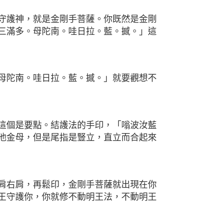
守護神，就是金剛手菩薩。你既然是金剛
三滿多。母陀南。哇日拉。藍。撼。」這
母陀南。哇日拉。藍。撼。」就要觀想不
這個是要點。結護法的手印，「嗡波汝藍
池金母，但是尾指是豎立，直立而合起來
肩右肩，再鬆印，金剛手菩薩就出現在你
王守護你，你就修不動明王法，不動明王