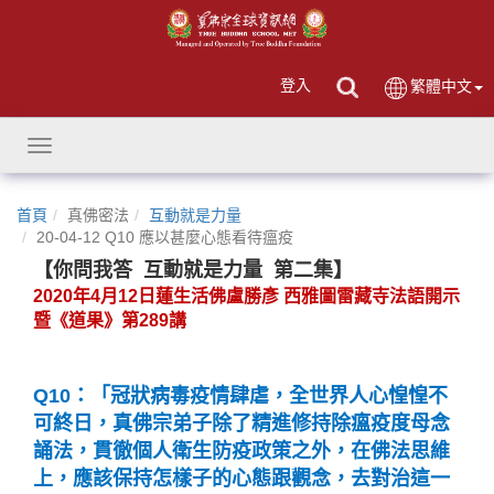
登入
繁體中文
Toggle
navigation
首頁
真佛密法
互動就是力量
20-04-12 Q10 應以甚麼心態看待瘟疫
【你問我答
互動就是力量
第二集】
2020
年
4
月
12
日蓮生活佛盧勝彥
西雅圖雷藏寺法語開示
暨《道果》第
289
講
Q10：「冠狀病毒疫情肆虐，全世界人心惶惶不
可終日，真佛宗弟子除了精進修持除瘟疫度母念
誦法，貫徹個人衛生防疫政策之外，在佛法思維
上，應該保持怎樣子的心態跟觀念，去對治這一