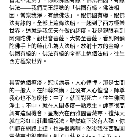
管是不是弟子，你跟佛國有緣、佛法相因、有緣
佛法——我們高王經唸的「佛國有緣，佛法相
因，常樂我淨，有緣佛法」。跟佛國有緣、跟佛
法有緣的，全部上這條法船，一起到了西方極樂
世界，這就是我每天在做的超度。我是親眼看到
阿彌陀佛、觀世音菩薩、大勢至菩薩，看到阿彌
陀佛手上的蓮花化為大法船，放射十方的金線，
佛國有緣的、佛法有緣的全部上這個法船，往生
西方極樂世界。
其實這個瘟疫，冠狀病毒，人心惶惶，那是世間
的一般人，在師尊來講，並沒有人心惶惶，師尊
我心也不怎麼樣：中了，就面對死亡，往生佛國
淨土；不中，就在人間多度一點眾生。師尊很高
興有這個機會，星期六在西雅圖雷藏寺、禮拜天
就在彩虹山莊繼續說法，雖然底下沒有人聽，你
們都在網路上聽，也是很爽啊。然後我在西雅圖
雷藏寺也很爽啊，到了山莊 Rainbow Lei Tsang