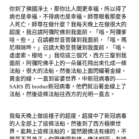
你到了佛國淨土，那你比人間更幸福，所以得了
病也是幸福，不得病也是幸福。師尊眼看那麼多
人死亡，師尊在做什麼？我每天晚上在做很大的
超度，我召請阿彌陀佛到我面前，「嗡。阿彌爹
哇。些。」召請觀世音菩薩到我面前，「嗡。瑪
尼唄咪吽。」召請大勢至菩薩到我面前，「嗡。
虛虛索。梭哈。」我唸這三個咒，西方三聖到我
面前，阿彌陀佛手上的一朵蓮花飛出來化成一條
法船，很大的法船，然後法船上面閃耀著金線，
黃金的線，一直到娑婆世界，中新冠病毒的——
SARS 的 brother新冠病毒，他們就沿著金線上了
法船，然後這條法船往西方的光明一直去。
我每天晚上做這樣子的超度，超度中了新冠病毒
的人全部上了這條法船，然後到了西方極樂世
界。能夠上這條法船的，當然跟佛法有緣的，不