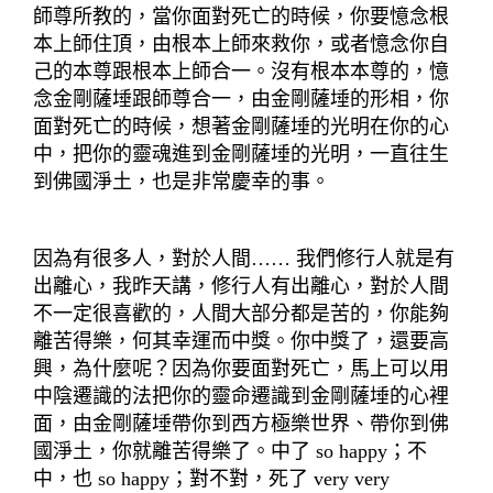
師尊所教的，當你面對死亡的時候，你要憶念根
本上師住頂，由根本上師來救你，或者憶念你自
己的本尊跟根本上師合一。沒有根本本尊的，憶
念金剛薩埵跟師尊合一，由金剛薩埵的形相，你
面對死亡的時候，想著金剛薩埵的光明在你的心
中，把你的靈魂進到金剛薩埵的光明，一直往生
到佛國淨土，也是非常慶幸的事。
因為有很多人，對於人間…… 我們修行人就是有
出離心，我昨天講，修行人有出離心，對於人間
不一定很喜歡的，人間大部分都是苦的，你能夠
離苦得樂，何其幸運而中獎。你中獎了，還要高
興，為什麼呢？因為你要面對死亡，馬上可以用
中陰遷識的法把你的靈命遷識到金剛薩埵的心裡
面，由金剛薩埵帶你到西方極樂世界、帶你到佛
國淨土，你就離苦得樂了。中了 so happy；不
中，也 so happy；對不對，死了 very very