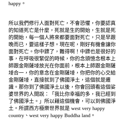
happy。
所以我們修行人面對死亡，不會恐懼，你要認真
的知道死亡是什麼，死就是生的開始，生就是死
的開始，每一個人將來都要面對死亡，只是早跟
晚而已，要這樣子想。現在呢，剛好有機會讓你
面對死亡。你中鏢了，難得啊！中鏢也是很好的
事，在呼吸很緊促的時候，你的念頭憶念根本上
師跟金剛薩埵放光在你面前，根本上師跟金剛薩
埵合一，你的意念在金剛薩埵，你把你的心交給
金剛薩埵，直接就到了佛國淨土，這個就是遷
識。那你到了佛國淨土以後，你會回頭看這個娑
婆世界的人間說：「我比你幸福的多，我已經到
了佛國淨土。」所以藉這個機會，可以到佛國淨
土。所謂西方極樂世界就是 west very happy
country、west very happy Buddha land。