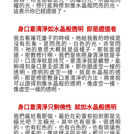
麻煩。祂全部都是光
，
閃耀的光
，
水晶般閃
耀的光
，
修行能夠修到像水晶般閃亮的光
，
這
表示你已經
證
道
了
。
身口意清淨如水晶般透明
即是證道者
我
去看蓮花童子的時候，祂
給
我看的時候是
沒有形象
，
是閃亮
的
、白色的光
，非常
閃
亮，祂
的意思大概就是這樣子，那就是
證
道。
密教修行啊，我們是依照
身清淨
就是手
印
，口
清淨就是持咒，意清淨就是觀
想
，
能
夠得到
身口意
全部清
淨
，那你跟
虛空
一樣的
透明
，
透明的虛空一樣，
就是水晶
般的
透
明，那
是修密教身口意
清淨
的方法
，
將來就
可以
證得
到像水晶般的透明
，
像虛空一樣
，
像
虛空一樣的
透明
。
身口意清淨只剩佛性
就如水晶般透明
我們最近看那個
，
最近在
彩雷
有拍到那是北
極光吧？
北極光，
其中也有很多，很透明
的，
也
有紅色的
，
也有白色
的，
也有琉璃色
的
，
很多的，像這樣子的光明
，
都可以用
手