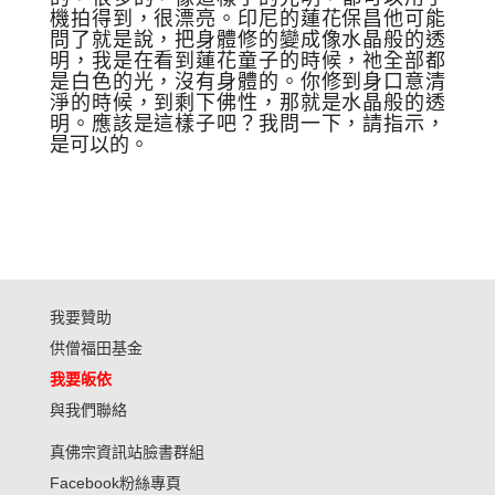
機
拍得
到，
很漂亮。印尼的蓮花
保昌
他可能
問了就是說
，
把身體修的變成像水晶般的透
明，我是在看到蓮花童子的時候，祂全部都
是白色的
光
，沒有身體的。
你
修
到身
口意清
淨的時候
，
到
剩下佛性
，那就是水晶般的透
明。應該是這樣子吧？我問一下
，
請指示
，
是可以的。
我要贊助
供僧福田基金
我要皈依
與我們聯絡
真佛宗資訊站臉書群組
Facebook粉絲專頁