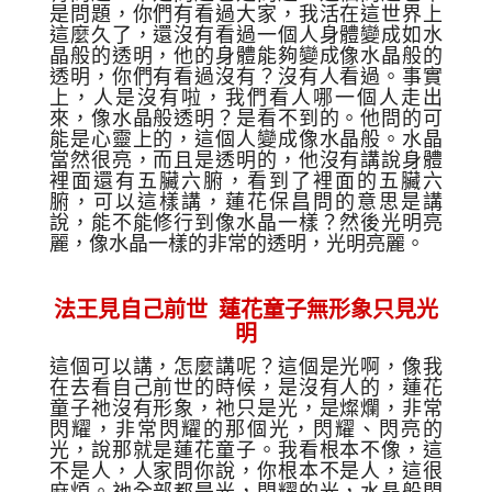
是問題，你們有看過大家
，
我活在這世界上
這麼久了，還沒有看過一個人身體變成如水
晶般的透明，他的身體能夠變成像水晶般的
透明，你們有看過沒有
？
沒有人看過
。事實
上，
人
是
沒有啦，我們看人哪一個人走出
來，像水晶般透明
？
是看不到的。
他
問的可
能是心靈上的
，
這個人變成
像水
晶
般。
水晶
當然很亮，
而且是透
明的
，
他
沒有
講說身體
裡面還有五臟六腑
，
看到
了
裡面的
五臟六
腑，可以這樣講，
蓮花
保昌問的
意思是講
說
，
能不能修行到像水晶一樣？然後光明亮
麗
，像水晶
一樣的非常的
透明，
光明亮
麗
。
法王見自己前世
蓮花童子無形象只見光
明
這個可以講，怎麼講
呢
？這個是光啊
，
像我
在去看自己前世的時候，
是沒有人的
，蓮花
童子祂沒有形象，祂只是光
，是
燦爛，非常
閃耀，非常閃耀的
那個
光
，
閃耀、閃亮的
光，說
那就是蓮花童子
。我
看根本不像，這
不是人
，
人家問你說
，
你根本不是
人，這
很