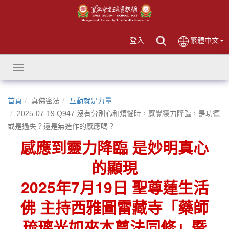
登入
繁體中文
Toggle
navigation
首頁
真佛密法
互動就是力量
2025-07-19 Q947 沒有分別心和煩惱時，感覺靈力降臨，是功德
或是過失？還是無造作的感應嗎？
感應到靈力降臨 是妙明真心
的顯現
2025年7月19日 聖尊蓮生活
佛 主持西雅圖雷藏寺「藥師
琉璃光如來本尊法同修」暨