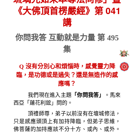
《大佛頂首楞嚴經》第 041
講
你問我答 互動就是力量 第 495
集
Q
沒有分別心和煩惱時，感覺靈力降
臨，是功德或是過失？還
是無造作的感
應嗎？
我們現在進入主題
「你問我答」
。馬來
西亞「蓮花利鋐」問的。
頂禮師尊，弟子以前沒有在壇城修法，
只是感應頭頂上有加持降臨，但弟子思維，
佛菩薩的加持應該不分十方、或內、或外。