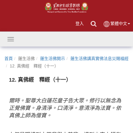
登入
繁體中文
Toggle
navigation
首頁
蓮生活佛
蓮生活佛開示
蓮生活佛講真實佛法息災賜福經
12. 真佛經 釋經（十一）
12. 真佛經 釋經（十一）
爾時。聖尊大白蓮花童子告大眾。修行以無念為
正覺佛寶。身清淨。口清淨。意清淨為法寶。依
真佛上師為僧寶。