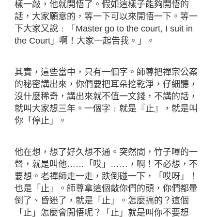
樣一敲，他就開悟了。假如這樣子能夠開悟的
話，大家願意的，等一下可以來開悟一下。等一
下大家又說﹕「Master go to the court, I suit in
the Court」啊！大家一起告我。」。
其實，這些當中，只有一個字。師尊把禪宗公案
的秘密講出來，你們要把耳朵挖乾淨，仔細聽，
沒什麼稀奇，講出來就不值一文錢，不講的話，
就叫大家想三年。一個字﹕就是『止』，就是叫
你「停止」。
他在想，想了好久想不通。突然間，竹子嗶的一
聲，就是叫他……「哎」……，啊！不必想，不
要想。老禪師走一走，跌倒碰一下，「哎呀」！
也是「止」。師尊拿這個敲你們的頭，你們都暈
倒了、昏迷了，就是「止」。怎麼搞的？這個
「止」怎麼會開悟呢？「止」就是叫你不要想