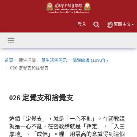
登入
繁體中文
Toggle
navigation
首頁
蓮生活佛
蓮生活佛開示
佛學總說 (1993年)
026 定覺支和捨覺支
026 定覺支和捨覺支
這
個「定覺支」，就是「一心不亂」，在顯教講
就是一心不亂，在密教講就是「禪定」，「入三
摩地」、「成佛」。喔！用最高的意識得到這個