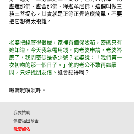
盧遮那佛、盧舍那佛、釋迦牟尼佛，這個叫做三
藐三菩提心。其實就是正等正覺這麼簡單，不要
把它想得太複雜。
老婆把錢管得很嚴，家裡有個保險箱，密碼只有
她知道，今天我急需用錢，向老婆申請，老婆答
應了，我問密碼是多少號？老婆說：「我們第一
次初吻的那一個日子。」他的老公不敢再繼續
問，只好找朋友借。
誰會記得啊？
嗡嘛呢唄咪吽。
我要贊助
供僧福田基金
我要皈依