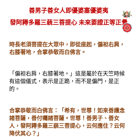
善男子善女人即優婆塞優婆夷
發阿耨多羅三藐三菩提心
未來要證正等正覺
時長老須菩提在大眾中，即從座起，偏袒右肩，
右膝著地，合掌恭敬而白佛言。
「偏袒右肩，右膝著地。」這是屬於在天竺時候
有這個儀式，表示是正跪，而不是偏門，是正
的。
合掌恭敬而白佛言：「希有，世尊！如來善護念
諸菩薩，善付囑諸菩薩。世尊！善男子、善女
人，發阿耨多羅三藐三菩提心，
云何應住？云何
降伏其心？
」