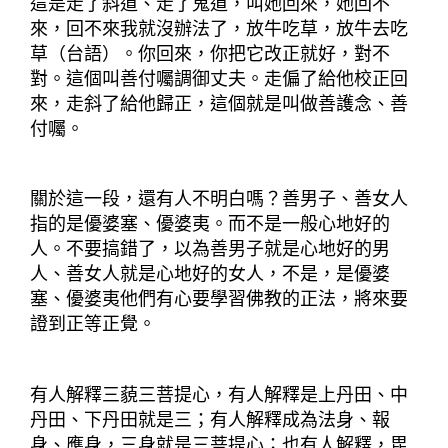
這是走了斜道、走了鬼道，叫她回來，她回不
來，回不來我就沒辦法了，放牛吃草，放牛去吃
草（台語）。你回來，你把它改正就好，對不
對。這個叫善付囑調御丈夫。走偏了給他校正回
來，走斜了給他歸正，這個就是叫做善護念、善
付囑。
關於這一段，還有人不明白嗎？善男子、善女人
指的是優婆塞、優婆夷。而不是一般心地好的
人。不要搞錯了，以為善男子就是心地好的男
人、善女人就是心地好的女人，不是，是優婆
塞、優婆夷他們有心要學習佛教的正法，將來要
證到正等正覺。
有人解釋三藐三菩提心，有人解釋是上丹田、中
丹田、下丹田就是三；有人解釋成為法身、報
身、應身，三身就是三菩提心；也有人解釋，毘