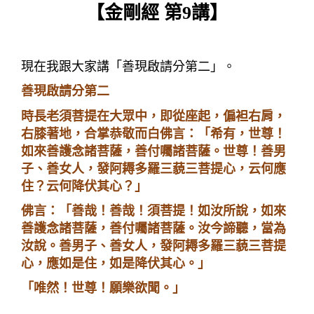
【金剛經
第
9
講】
現在我跟大家講「善現啟請分第二」。
善現啟請分第二
時長老須菩提在大眾中，即從座起，偏袒右肩，
右膝著地，合掌恭敬而白佛言：「希有，世尊！
如來善護念諸菩薩，善付囑諸菩薩。世尊！善男
子、善女人，發阿耨多羅三藐三菩提心，
云何應
住？云何降伏其心？
」
佛言：「善哉！善哉！須菩提！如汝所說，如來
善護念諸菩薩，善付囑諸菩薩。汝今諦聽，當為
汝說。善男子、善女人，發阿耨多羅三藐三菩提
心，
應如是住，如是降伏其心
。」
「唯然！世尊！願樂欲聞。」