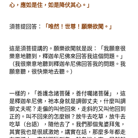
心，
應如是住，如是降伏其心
。」
須菩提回答：
「唯然！世尊！願樂欲聞。」
這是須菩提講的。願樂欲聞就是說：「我願意很
樂意地聽到，釋迦牟尼佛來回答我這個問題。」
（我很樂意地聽到釋迦牟尼佛回答我的問題。我
願意聽，很快樂地去聽。）
一樣的，「善護念諸菩薩，
善付囑諸菩薩
」，這
是釋迦牟尼佛，祂本身就是調御丈夫，什麼叫調
御丈夫呢？走偏的叫他回來，走斜的又叫他回到
正的。叫不回來的怎麼辦？放牛去吃草，放牛去
吃草（台語），隨他去了。我們那個鬼婆拜鬼，
其實我也是很感激她，講實在話，那麼多年都走