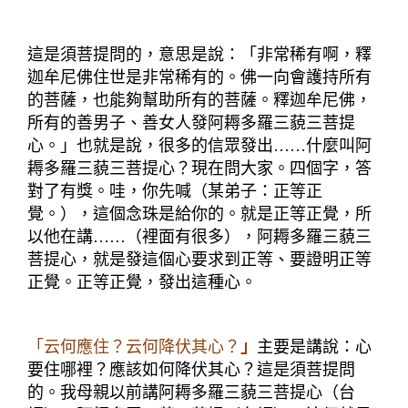
這是須菩提問的，意思是說：「非常稀有啊，釋
迦牟尼佛住世是非常稀有的。佛一向會護持所有
的菩薩，也能夠幫助所有的菩薩。釋迦牟尼佛，
所有的善男子、善女人發阿耨多羅三藐三菩提
心。」也就是說，很多的信眾發出
……
什麼叫阿
耨多羅三藐三菩提心？現在問大家。四個字，答
對了有獎。哇，你先喊（某弟子：正等正
覺。），這個念珠是給你的。就是正等正覺，所
以他在講
……
（裡面有很多），阿耨多羅三藐三
菩提心，就是發這個心要求到正等、要證明正等
正覺。正等正覺，發出這種心。
「云何應住？云何降伏其心？
」
主要是講說：心
要住哪裡？應該如何降伏其心？這是須菩提問
的。我母親以前講阿耨多羅三藐三菩提心（台