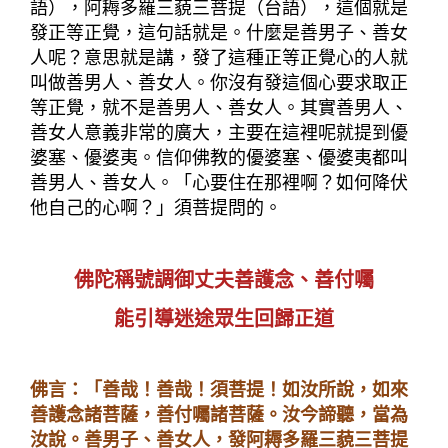
語），阿耨多羅三藐三菩提（台語），這個就是
發正等正覺，這句話就是。什麼是善男子、善女
人呢？意思就是講，發了這種正等正覺心的人就
叫做善男人、善女人。你沒有發這個心要求取正
等正覺，就不是善男人、善女人。其實善男人、
善女人意義非常的廣大，主要在這裡呢就提到優
婆塞、優婆夷。信仰佛教的優婆塞、優婆夷都叫
善男人、善女人。「心要住在那裡啊？如何降伏
他自己的心啊？」須菩提問的。
佛陀稱號調御丈夫善護念、善付囑
能引導迷途眾生回歸正道
佛言：「善哉！善哉！須菩提！如汝所說，如來
善護念諸菩薩，善付囑諸菩薩。汝今諦聽，當為
汝說。善男子、善女人，發阿耨多羅三藐三菩提