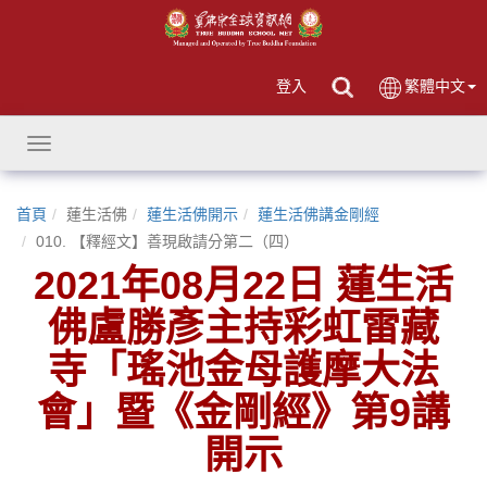
登入
繁體中文
Toggle
navigation
首頁
蓮生活佛
蓮生活佛開示
蓮生活佛講金剛經
010. 【釋經文】善現啟請分第二（四）
2021年08月22日 蓮生活
佛盧勝彥主持彩虹雷藏
寺「瑤池金母護摩大法
會」暨《金剛經》第9講
開示