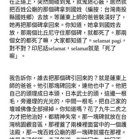
在正道上，突然間碰到鬼，就鬼迷心竅，居然就
把百姓公廟的那個碑拿到國姓（編按：台灣南投
縣國姓鄉）去放。等蓮東上師的爸爸裝潢好了，
她再把那個碑拿回來。你知道，她拿到國姓去
放，那兩個比丘尼守住那個碑，就都死了。那兩
個女的都死了
嘛
，大家都知道了。
selamat pagi
，
對不對？印尼話
selamat
，
selamat
就是「死了
嘛」。
我告訴你，誰去把那個碑引回來的？就是蓮東
上
師的爸爸。他引那塊碑回來，連他也中了。他把
自己的頭理成日本頭，日本武士的頭，這邊一根
毛，旁邊理的光光的，中間一根毛，把自己家的
壇城佛像全部掃掉。你知道嗎？花了九牛二虎之
力才把他治好，都精神失常。那一塊碑就放在台
灣桃園觀音區，那裡蓋了兩棟裡面當中的一個護
法殿，那一塊百姓公廟的那一塊碑就擺在那裡。