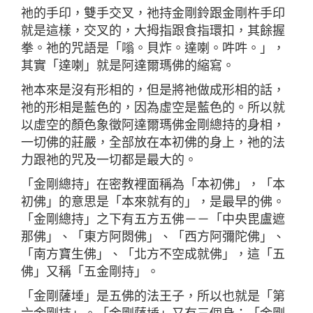
祂的手印，雙手交叉，祂持金剛鈴跟金剛杵手印
就是這樣，交叉的，大拇指跟食指環扣，其餘握
拳。祂的咒語是「嗡。貝炸。達喇。吽吽。」，
其實「達喇」就是阿達爾瑪佛的縮寫。
祂本來是沒有形相的，但是將祂做成形相的話，
祂的形相是藍色的，因為虛空是藍色的。所以就
以虛空的顏色象徵阿達爾瑪佛金剛總持的身相，
一切佛的莊嚴，全部放在本初佛的身上，祂的法
力跟祂的咒及一切都是最大的。
「金剛總持」在密教裡面稱為「本初佛」，「本
初佛」的意思是「本來就有的」，是最早的佛。
「金剛總持」之下有五方五佛－－「中央毘盧遮
那佛」、「東方阿閦佛」、「西方阿彌陀佛」、
「南方寶生佛」、「北方不空成就佛」，這「五
佛」又稱「五金剛持」。
「金剛薩埵」是五佛的法王子，所以也就是「第