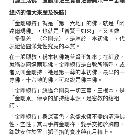
【蓮生活佛 盧勝彥法王寶貴法語開示－－金剛
總持的偉大來歷及殊勝】
「金剛總持」就是「第十六地」的佛，就是「阿
達爾瑪佛」，也就是「普賢王如來」，又叫做
「多傑羌」（金剛羌），是屬於「本初佛」，代
表證悟圓滿覺性究竟的本質。
在一般顯教，稱本初佛為普賢王如來；在紅教，
就稱為阿達爾瑪佛。金剛總持是白教所稱呼，或
者又叫金剛持，祂是第一尊的本初佛，最早的一
尊佛，十六地的佛，可以說是佛中佛。
「金剛總持」統攝金剛乘一切三寶、三根本，是
「金剛乘」傳承的加持總本源，是密教的總祖
師。
「金剛總持」身深藍色，象徵永恆不變的清淨佛
性、空性；其兩手持金剛杵，雙手交抱於胸前，
跏趺安住於雪山獅子抬的寶座蓮花月輪上。