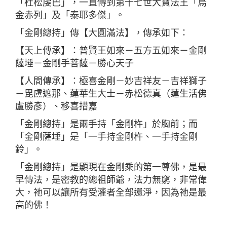
「杜松虔巴」，一直傳到第十七世大寶法王「烏
金赤列」及「泰耶多傑」。
「金剛總持」傳【大圓滿法】，傳承如下：
【天上傳承】：普賢王如來－五方五如來－金剛
薩埵－金剛手菩薩－勝心天子
【人間傳承】：極喜金剛－妙吉祥友－吉祥獅子
－毘盧遮那、蓮華生大士－赤松德真（蓮生活佛
盧勝彥）、移喜措嘉
「金剛總持」是兩手持「金剛杵」於胸前；而
「金剛薩埵」是「一手持金剛杵、一手持金剛
鈴」。
「金剛總持」是顯現在金剛乘的第一尊佛，是最
早傳法，是密教的總祖師爺，法力無窮，非常偉
大，祂可以讓所有受灌者全部還淨，因為祂是最
高的佛！