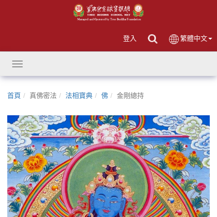
登入
繁體中文
Toggle
navigation
首頁
真佛密法
法相寶典
佛
金剛總持