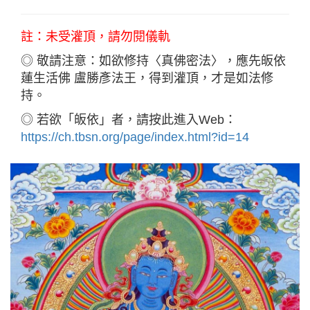
註：未受灌頂，請勿閱儀軌
◎ 敬請注意：如欲修持〈真佛密法〉，應先皈依
蓮生活佛 盧勝彥法王，得到灌頂，才是如法修
持。
◎ 若欲「皈依」者，請按此進入Web：
https://ch.tbsn.org/page/index.html?id=14