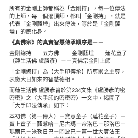
所有的金剛上師都稱為「金剛持」，每一位傳法
的上師，每一個灌頂師，都叫「金剛持」，就是
代表「金剛薩埵」出來傳法，等於是「金剛薩
埵」的應化身。
《真佛宗》的真實智慧傳承順序是－－
金剛總持－－五方佛 －－金剛薩埵－－蓮花童子
（蓮生活佛 盧勝彥）－－真佛宗金剛上師
「金剛總持」為【大手印傳承】所尊崇之主尊，
表徵大日如來的智慧德相。
而蓮生活佛 盧勝彥曾於第234文集《盧勝彥的密
密密》之〈大手印的密密密〉一文中，揭開了
「大手印法傳承」如下：
本初佛（第一傳人）－寶意童子（蓮花童子）－
寶上童子－薩惹哈－尼古瑪－帝洛巴－那洛巴－
瑪爾巴－米勒日巴－岡波巴－第一世大寶法王