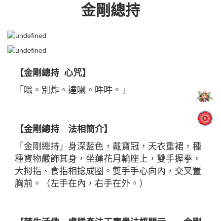
金剛總持
【金剛總持 心咒】
「嗡。別炸。達喇。吽吽。」
【金剛總持 法相簡介】
「金剛總持」身深藍色，戴寶冠，天衣重裙，種
種寶物嚴飾其身，坐蓮花月輪座上，雙手握拳，
大拇指、食指相捻成圈。雙手手心向內，交叉置
胸前。（左手在內，右手在外。）