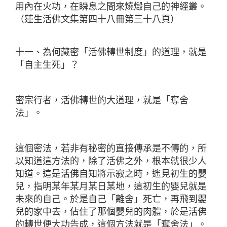
用內在火功，在瞬息之間來燒燬自己的神經叢。
（蓮生活佛文集第四十八冊第三十八頁）
十一、為何藏密「活佛轉世制度」的道理，就是
「自主生死」？
密宗行者，活佛轉世的大道理，就是「奪舍
法」。
這個密法，若非有秘密的直接傳承是不傳的，所
以知道這方法的，除了活佛之外，根本就很少人
知道。這是活佛自知將示寂之時，遙見初生的嬰
兒，指明某年某月某日某地，
這初生的嬰兒就是
未來的自己。於是自己「離舍」死亡，再飛到嬰
兒的家中去，佔住了那個嬰兒的肉體，於是活佛
的轉世便大功告成，這個方法就是「奪舍法」。