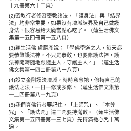
十九冊第六十二頁）
(2)密教行者修習密教諸法，「護身法」與「結界
法」均非常重要，如果沒有壇城結界及自己做護
身法，很容易給天魔當點心吃了。（蓮生活佛文
集第一五四冊第一五八頁）
(3)蓮生活佛 盧勝彥說：「學佛學道之人，每天都
要恭敬護法神，不只是恭敬，也要修護法神，護
法神隨時隨地跟隨主人，守護主人。」（蓮生活
佛文集第一四二冊第八十八頁）
(4)設立金剛護法壇城，時時意念祂，修持自己的
護法之法，一日一修或多修。（蓮生活佛文集第
一二四冊第八十九頁）
(5)我們真佛行者要記住，「上師咒」、「本尊
咒」、「護法咒」這三咒要持滿數。（蓮生活佛
文集第一五四冊第一三七頁）先持滿祂心咒十萬
遍。