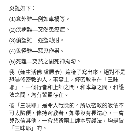
災難如下：
(1)意外難—例如車禍等。
(2)疾病難—突然患癌症。
(3)偷盜難—強盜劫財。
(4)鬼怪難—惡鬼作祟。
(5)死難—突然之間死神拘勾。
我（蓮生活佛 盧勝彥）這樣子寫出來，絕對不是
恐嚇修密教的人，事實上，修密教重在「三昧
耶」，一個行者和上師之間，和本尊之間，和護
法之間，均有誓盟存在。
破「三昧耶」是令人戰慄的。所以密教的皈依不
可太隨便，修持密教者，如果沒有長遠心，一會
兒改信其他，一會兒背棄上師本尊護法，均是破
「三昧耶」的。