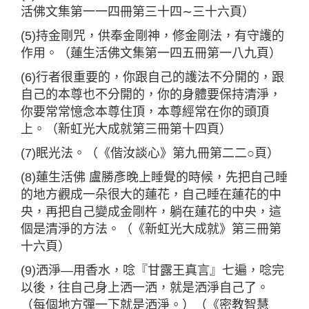
活佛文集第一一四冊第三十四∼三十六頁）
(5)持金剛咒，供奉金剛神，修金剛法，有守護的
作用。（蓮生活佛文集第一四五冊第一八九頁）
(6)行者很重要的，你跟自己的護法不分開的，跟
自己的本尊也不分開的，你的身體要保持清淨，
你要常常憶念本尊住頂，本尊經常在你的頭頂
上。（新虹光大成就第三冊第十四頁）
(7)眠光法。（《偕汝談心》第九冊第二二○頁）
(8)蓮生活佛 盧勝彥晚上睡覺的時候，先把自己睡
的地方觀成一朵很大的蓮花，自己睡在蓮花的中
央，再把自己變成金剛杵，躺在蓮花的中央，這
個是清淨的方法。（《新虹光大成就》第三冊第
十六頁）
(9)洒淨—用香水，唸『甘露王真言』七遍，唸完
以後，往自己身上洒一洒，就是洒淨自己了。
（每個地方彈一下就是洒淨。）（《密教智慧