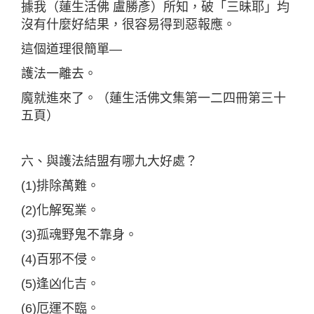
據我（蓮生活佛 盧勝彥）所知，破「三昧耶」均
沒有什麼好結果，很容易得到惡報應。
這個道理很簡單—
護法一離去。
魔就進來了。（蓮生活佛文集第一二四冊第三十
五頁）
六、與護法結盟有哪九大好處？
(1)排除萬難。
(2)化解冤業。
(3)孤魂野鬼不靠身。
(4)百邪不侵。
(5)逢凶化吉。
(6)厄運不臨。