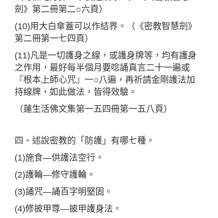
劍》第二冊第二○六頁）
(10)用大白傘蓋可以作結界。（《密教智慧劍》
第二冊第一七四頁）
(11)凡是一切護身之線，或護身牌等，均有護身
之作用，最好每半個月要唸誦真言二十一遍或
『根本上師心咒』一○八遍，再祈請金剛護法加
持線牌，如此做法，皆得效驗。
（蓮生活佛文集第一五四冊第一五八頁）
四、述說密教的「防護」有哪七種。
(1)施食—供護法空行。
(2)護輪—修守護輪。
(3)誦咒—誦百字明堅固。
(4)修披甲尊—披甲護身法。