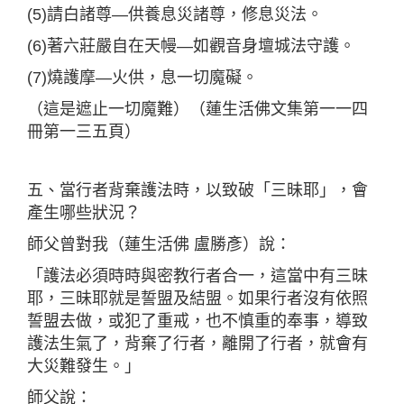
(5)請白諸尊—供養息災諸尊，修息災法。
(6)著六莊嚴自在天幔—如觀音身壇城法守護。
(7)燒護摩—火供，息一切魔礙。
（這是遮止一切魔難）（蓮生活佛文集第一一四
冊第一三五頁）
五、當行者背棄護法時，以致破「三昧耶」，會
產生哪些狀況？
師父曾對我（蓮生活佛 盧勝彥）說：
「護法必須時時與密教行者合一，這當中有三昧
耶，三昧耶就是誓盟及結盟。如果行者沒有依照
誓盟去做，或犯了重戒，也不慎重的奉事，導致
護法生氣了，背棄了行者，離開了行者，就會有
大災難發生。」
師父說：