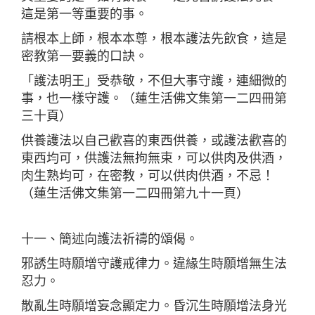
這是第一等重要的事。
請根本上師，根本本尊，根本護法先飲食，這是
密教第一要義的口訣。
「護法明王」受恭敬，不但大事守護，連細微的
事，也一樣守護。（蓮生活佛文集第一二四冊第
三十頁）
供養護法以自己歡喜的東西供養，或護法歡喜的
東西均可，供護法無拘無束，可以供肉及供酒，
肉生熟均可，在密教，可以供肉供酒，不忌！
（蓮生活佛文集第一二四冊第九十一頁）
十一、簡述向護法祈禱的頌偈。
邪誘生時願增守護戒律力。違緣生時願增無生法
忍力。
散亂生時願增妄念顯定力。昏沉生時願增法身光