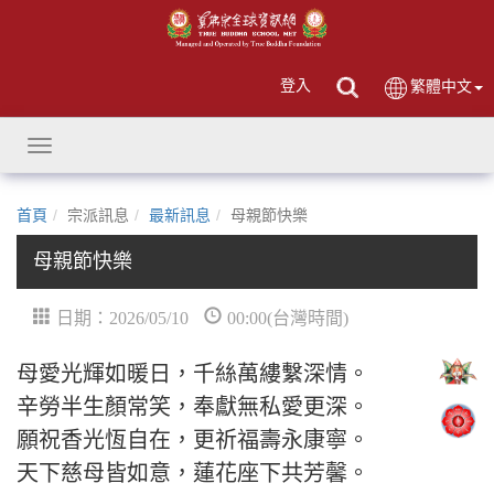
登入
繁體中文
Toggle
navigation
首頁
宗派訊息
最新訊息
母親節快樂
母親節快樂
日期：2026/05/10
00:00(台灣時間)
母愛光輝如暖日，千絲萬縷繫深情。
辛勞半生顏常笑，奉獻無私愛更深。
願祝香光恆自在，更祈福壽永康寧。
天下慈母皆如意，蓮花座下共芳馨。