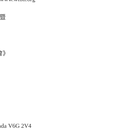
暨
會》
nada V6G 2V4