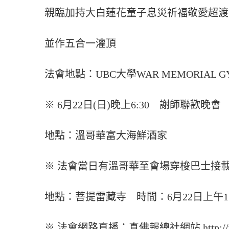
親臨加持大白蓮花童子息災祈福敬愛超渡
並作五合一灌頂
法會地點：UBC大學WAR MEMORIAL G
※ 6月22日(日)晚上6:30 謝師聯歡晚會
地點：溫哥華富大海鮮酒家
※ 法會當日有溫哥華至會場穿梭巴士接
地點：菩提雷藏寺 時間：6月22日上午11
※ 法會網路直播：真佛報總社網站 http://www