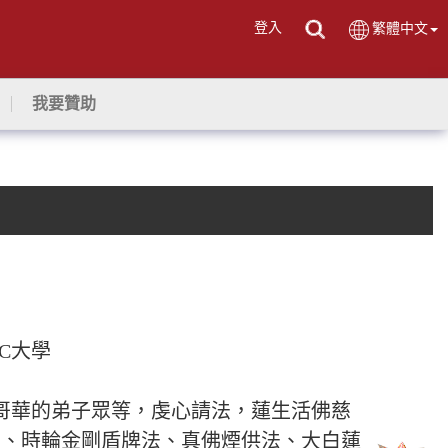
登入
繁體中文
我要贊助
C大學
哥華的弟子眾等，虔心請法，蓮生活佛慈
法、時輪金剛盾牌法、真佛煙供法、大白蓮