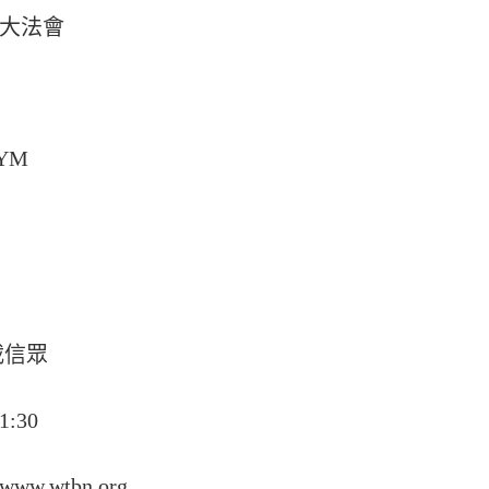
大法會
YM
載信眾
:30
.wtbn.org