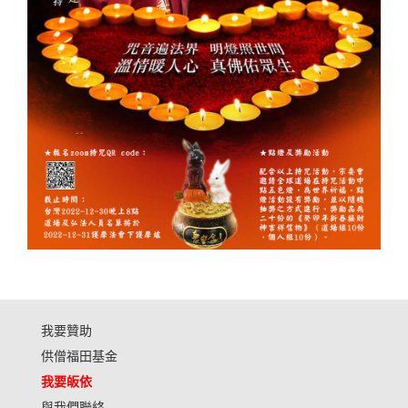
我要贊助
供僧福田基金
我要皈依
與我們聯絡