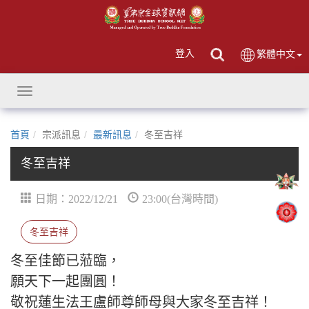
登入
繁體中文
Toggle
navigation
首頁
宗派訊息
最新訊息
冬至吉祥
冬至吉祥
日期：2022/12/21
23:00(台灣時間)
冬至吉祥
冬至佳節已蒞臨，
願天下一起團圓！
敬祝蓮生法王盧師尊師母與大家冬至吉祥！