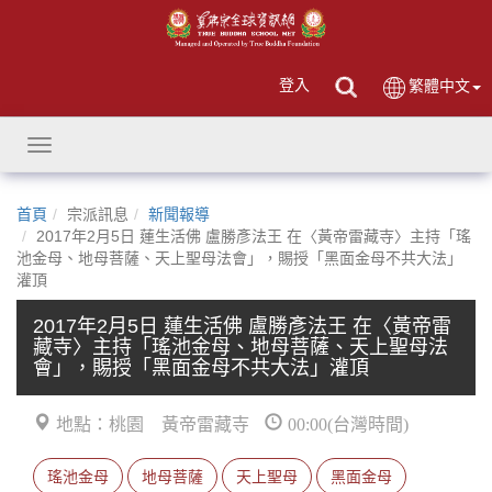
登入
繁體中文
Toggle
navigation
首頁
宗派訊息
新聞報導
2017年2月5日 蓮生活佛 盧勝彥法王 在〈黃帝雷藏寺〉主持「瑤
池金母、地母菩薩、天上聖母法會」，賜授「黑面金母不共大法」
灌頂
2017年2月5日 蓮生活佛 盧勝彥法王 在〈黃帝雷
藏寺〉主持「瑤池金母、地母菩薩、天上聖母法
會」，賜授「黑面金母不共大法」灌頂
地點：桃園 黃帝雷藏寺
00:00(台灣時間)
瑤池金母
地母菩薩
天上聖母
黑面金母