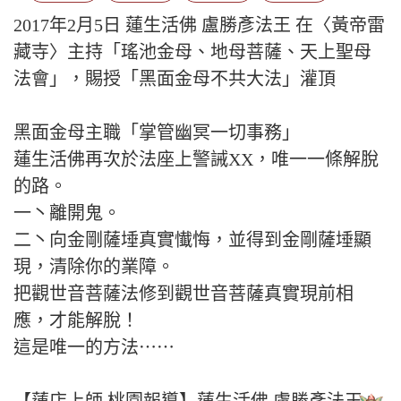
2017年2月5日 蓮生活佛 盧勝彥法王 在〈黃帝雷
藏寺〉主持「瑤池金母、地母菩薩、天上聖母
法會」，賜授「黑面金母不共大法」灌頂
黑面金母主職「掌管幽冥一切事務」
蓮生活佛再次於法座上警誡XX，唯一一條解脫
的路。
一丶離開鬼。
二丶向金剛薩埵真實懴悔，並得到金剛薩埵顯
現，清除你的業障。
把觀世音菩薩法修到觀世音菩薩真實現前相
應，才能解脫！
這是唯一的方法⋯⋯