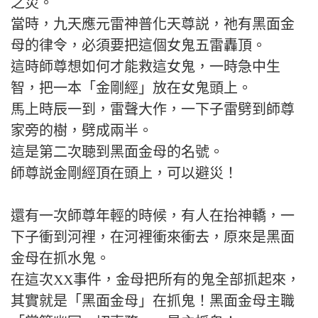
之災。
當時，九天應元雷神普化天尊説，祂有黑面金
母的律令，必須要把這個女鬼五雷轟頂。
這時師尊想如何才能救這女鬼，一時急中生
智，把一本「金剛經」放在女鬼頭上。
馬上時辰一到，雷聲大作，一下子雷劈到師尊
家旁的樹，劈成兩半。
這是第二次聴到黑面金母的名號。
師尊説金剛經頂在頭上，可以避災！
還有一次師尊年輕的時候，有人在抬神轎，一
下子衝到河裡，在河裡衝來衝去，原來是黑面
金母在抓水鬼。
在這次XX事件，金母把所有的鬼全部抓起來，
其實就是「黑面金母」在抓鬼！黑面金母主職