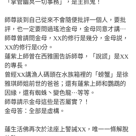
「掌管幽冥一切事務」，是主抓鬼！
師尊談到自己從來不會隨便批評一個人，要批
評，也一定要問過瑤池金母，金母同意才講⋯
師尊曾請問金母，XX的修行是幾分，金母説，
XX的修行是O分。
蓮紫上師曽在西雅圖告訴師尊，「說謊」是XX
的專長。
曾經XX講漁人碼頭在水族箱裡的「螃蟹」是徐
雅琪師姐前世的爸爸；還有蓮紫上師和鸚鵡的
因緣，還有蜘蛛丶變色龍⋯等等。
師尊請示金母這些是否屬實？！
金母答：全部是虛構。
蓮生活佛再次於法座上警誡XX，唯一一條解脫