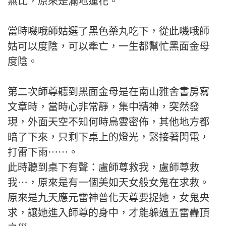
無比，原來是滿地蓮花。
當時嘰哦師姑選了黑色藥丸吃下，從此嘰哦師
姑可以度陰，可以牽亡，一生都幫忙黑面金母
度陰。
第二次師尊聽到黑面金母是在南山雅舍書房寫
文章時，當時心非常靜，集中精神，突然發
現，外面天空不知何時烏雲密佈，其他地方都
暗了下來，只剩下桌上的燈光，緊接著閃電，
打雷下雨⋯⋯。
此時聽到桌下有聲：盧師尊救我，盧師尊救
我⋯，原來是有一個美如天女般女鬼在求救。
原來是九天應元雷神普化天尊要捉她，女鬼央
求，讓她進入師尊的身中，才能躲過五雷轟頂