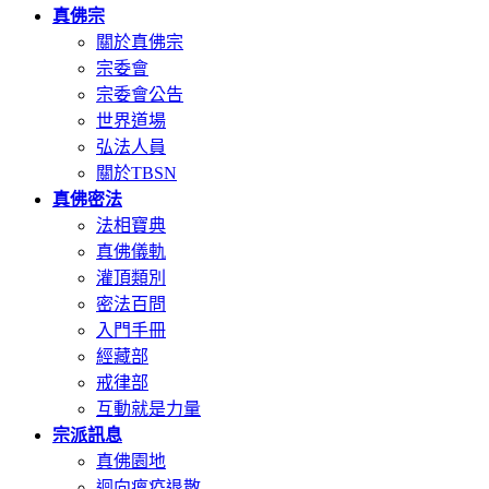
真佛宗
關於真佛宗
宗委會
宗委會公告
世界道場
弘法人員
關於TBSN
真佛密法
法相寶典
真佛儀軌
灌頂類別
密法百問
入門手冊
經藏部
戒律部
互動就是力量
宗派訊息
真佛園地
迴向瘟疫退散