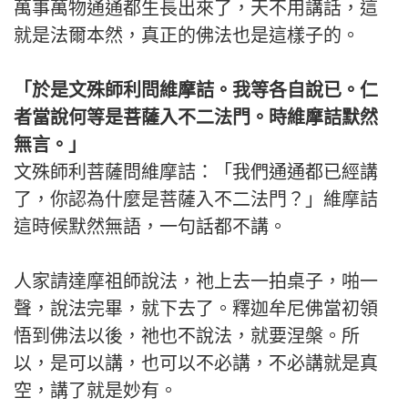
萬事萬物通通都生長出來了，天不用講話，這
就是法爾本然，真正的佛法也是這樣子的。
「於是文殊師利問維摩詰。我等各自說已。仁
者當說何等是菩薩入不二法門。時維摩詰默然
無言。」
文殊師利菩薩問維摩詰：「我們通通都已經講
了，你認為什麼是菩薩入不二法門？」維摩詰
這時候默然無語，一句話都不講。
人家請達摩祖師說法，祂上去一拍桌子，啪一
聲，說法完畢，就下去了。釋迦牟尼佛當初領
悟到佛法以後，祂也不說法，就要涅槃。所
以，是可以講，也可以不必講，不必講就是真
空，講了就是妙有。