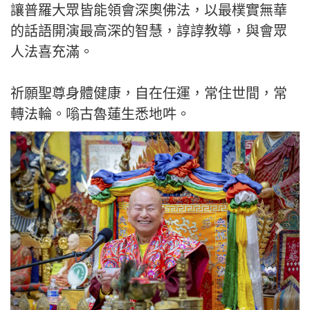
讓普羅大眾皆能領會深奧佛法，以最樸實無華
的話語開演最高深的智慧，諄諄教導，與會眾
人法喜充滿。
祈願聖尊身體健康，自在任運，常住世間，常
轉法輪。嗡古魯蓮生悉地吽。