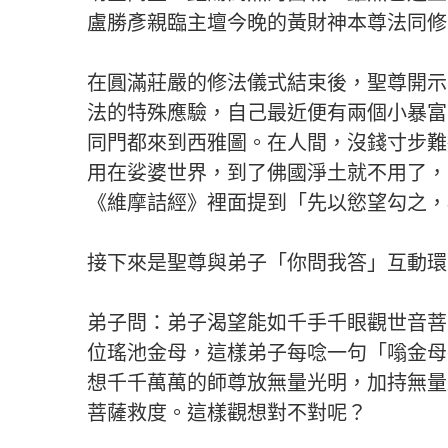
盧勝彥親臨主壇今晚的黃財神本尊法同修
在圓滿莊嚴的修法儀式結束後，聖尊開示
法的特殊應驗，自己最近便有兩個小暴富
同門都來到西雅圖。在人間，沒錢寸步難
用在娑婆世界，到了佛國淨土就不用了，
《維摩詰經》裡面提到「先以慾望勾之，
接下來是聖尊與弟子「你問我答」互動環
弟子問：弟子渴望能如千手千眼觀世音菩
位瑤池金母，這樣弟子每唸一句「嗡金母
想千千萬萬的師尊放無量光明，加持無量
菩薩救度。這樣觀想對不對呢？