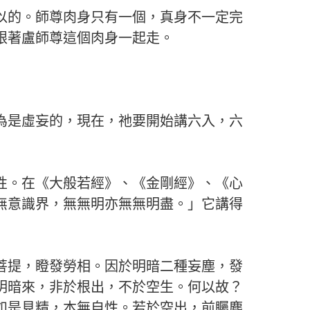
以的。師尊肉身只有一個，真身不一定完
跟著盧師尊這個肉身一起走。
為是虛妄的，現在，祂要開始講六入，六
性。在《大般若經》、《金剛經》、《心
無意識界，無無明亦無無明盡。」它講得
菩提，瞪發勞相。因於明暗二種妄塵，發
明暗來，非於根出，不於空生。何以故？
如是見精，本無自性。若於空出，前矚塵