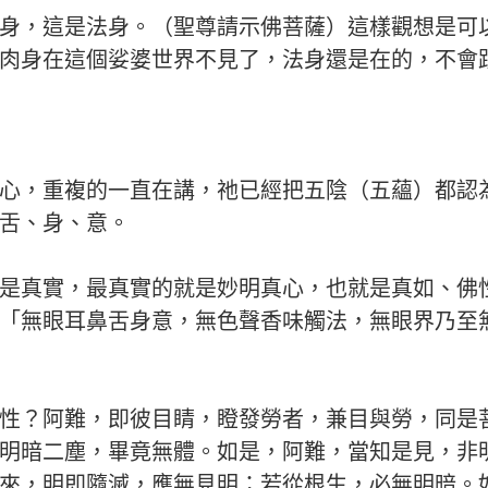
身，這是法身。（聖尊請示佛菩薩）這樣觀想是可
肉身在這個娑婆世界不見了，法身還是在的，不會
心，重複的一直在講，祂已經把五陰（五蘊）都認
舌、身、意。
是真實，最真實的就是妙明真心，也就是真如、佛
「無眼耳鼻舌身意，無色聲香味觸法，無眼界乃至
性？阿難，即彼目睛，瞪發勞者，兼目與勞，同是
明暗二塵，畢竟無體。如是，阿難，當知是見，非
來，明即隨滅，應無見明；若從根生，必無明暗。