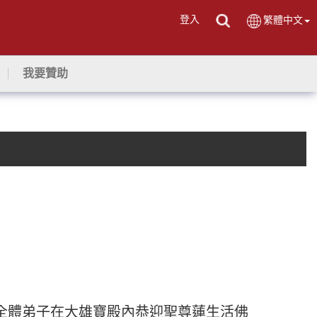
登入
繁體中文
我要贊助
全體弟子在大雄寶殿內恭迎聖尊蓮生活佛