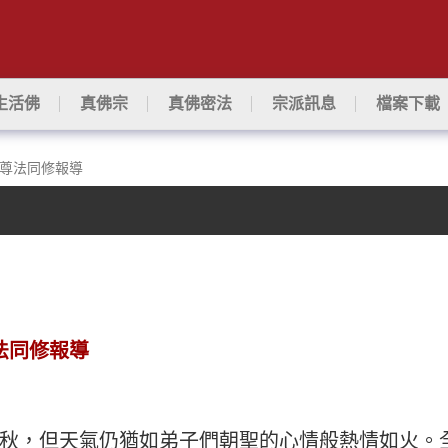
生活佛
真佛宗
真佛密法
宗派訊息
檔案下載
本尊法同修報導
尊法同修報導
秋，但天氣仍猶如弟子們朝聖的心情般熱情如火。