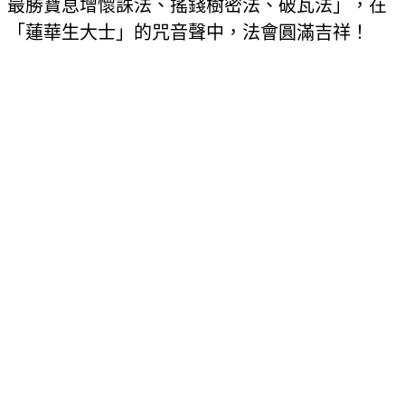
最勝寶息增懷誅法、搖錢樹密法、破瓦法」，在
「蓮華生大士」的咒音聲中，法會圓滿吉祥！