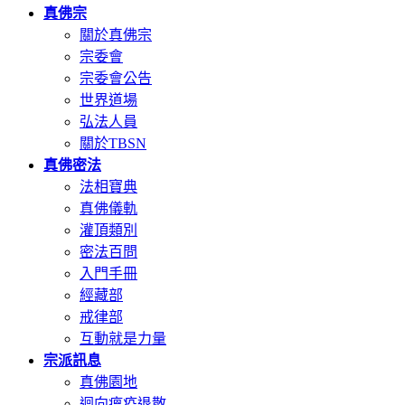
真佛宗
關於真佛宗
宗委會
宗委會公告
世界道場
弘法人員
關於TBSN
真佛密法
法相寶典
真佛儀軌
灌頂類別
密法百問
入門手冊
經藏部
戒律部
互動就是力量
宗派訊息
真佛園地
迴向瘟疫退散