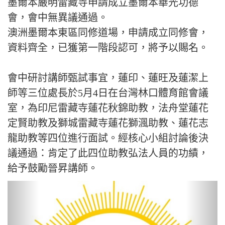
墨爾本嚴明雷藏寺申請成立墨爾本華光功德
會，會中無異議通過。
澳洲墨爾本東區同修道場，申請成立同修會，
資料齊全，已獲第一階段認可，將予以賜名。
會中研討講師甄試事宜，蓮印、蓮旺及蓮潔上
師等三位處長於5月4日在台灣林口體育館會議
室，為印尼雷藏寺蓮花秋錦助教，法舟堂蓮花
定賢助教及獅城雷藏寺蓮花獅渢助教、蓮花志
龍助教等四位進行面試。經核心小組討論後決
議通過：肯定了此四位助教弘法人員的功績，
給予鼓勵晉昇講師。