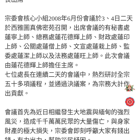
宗委會核心小組2008年6月份會議於3、4日二天
於西雅圖真佛密苑召開，出席會議的有秘書處
蓮寧上師、總務處蓮花德輝上師、財政處蓮印
上師、公關處蓮僧上師、文宣處蓮栽上師、監
委處蓮潔上師以及法務處蓮旺上師。此次會議
由蓮花德輝上師擔任主席。
七位處長在連續二天的會議中，熱烈研討全宗
五十多項議程，並通過決議案，為宗務大計作
出貢獻。
會議首先為近日相繼發生大地震與緬甸的強烈
風災，造成千千萬萬民眾的大量傷亡，與身家
財產的極大損失，宗委會即刻呼籲大家有錢出