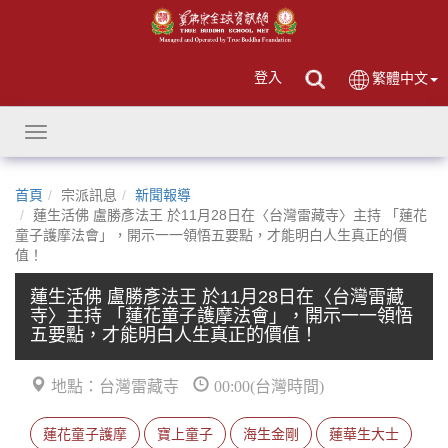
登入
繁體中文
Toggle
navigation
首頁
宗派訊息
新聞報導
蓮生活佛 盧勝彥法王 於11月28日在〈台灣雷藏寺〉主持 「蓮花
童子護摩法會」，開示一一領悟五要點，才能明白人生真正的價
值！
蓮生活佛 盧勝彥法王 於11月28日在〈台灣雷藏
寺〉主持 「蓮花童子護摩法會」，開示一一領悟
五要點，才能明白人生真正的價值！
地點：台灣雷藏寺
00:00(台灣時間)
蓮花童子護摩
寶上童子
海生金剛
蓮華生大士