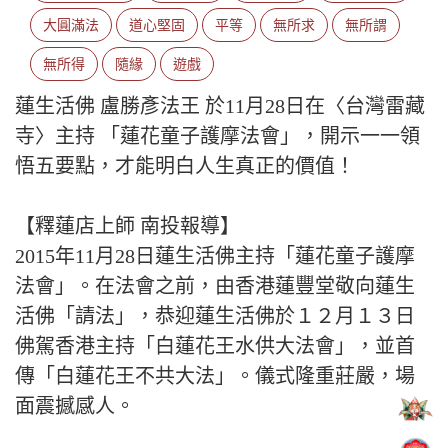
大圓滿法
道心堅固
平等
無所求
無所謂
無所得
隨緣
遊戲
蓮生活佛 盧勝彥法王 於11月28日在〈台灣雷藏
寺〉主持 「蓮花童子護摩法會」，開示一一領
悟五要點，才能明白人生真正的價值！
【釋蓮店上師 南投報導】
2015年11月28日蓮生活佛主持「蓮花童子護摩
法會」。在法會之前，由香港蓮豐堂敬向蓮生
活佛「請法」，恭迎蓮生活佛於１２月１３日
佛駕香港主持「白蓮花王水供大法會」，並首
傳「白蓮花王不共大法」。儀式隆重莊嚴，場
面震撼感人。