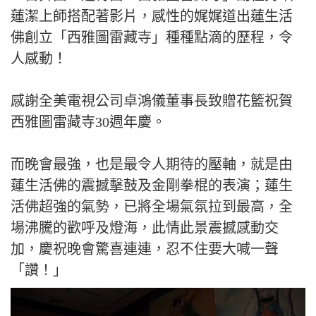
蓮潔上師搭配著影片，感性的娓娓道出蓮生活
佛創立「西雅圖雷藏寺」種種點滴的歷程，令
人感動！
感謝全美電視公司卓鴻儀董事長致贈花籃祝賀
西雅圖雷藏寺30週年慶。
而晚會最強，也是最令人期待的壓軸，就是由
蓮生活佛的震撼擊鼓及金剛拳棍的表演；蓮生
活佛超強的氣勢，已將全場氣氛拉到最高，全
場沸騰的歡呼及燈海，此情此景震撼感動交
加，慶祝晚會驚喜連連，忍不住要大喊一聲
「讚！」