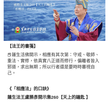
【法王的書箋】
📕蓮生活佛開示，相應有其次第：守戒、敬師、
重法、實修，依真實八正道而修行，偏離者皆入
邪道，求出無期；所以行者還是要時時審視自
己。
《「相應法」的口訣》
蓮生法王盧勝彥開示集260【天上的鑰匙 】