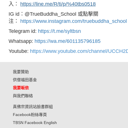
入：
https://line.me/R/ti/p/%40tbs0518
IG id：@TrueBuddha_School 或點擊關
注：
https://www.instagram.com/truebuddha_school
Telegram id:
https://t.me/syltbsn
Whatsapp:
https://wa.me/601135796185
Youtube:
https://www.youtube.com/channel/UCC
我要贊助
供僧福田基金
我要皈依
與我們聯絡
真佛宗資訊站臉書群組
Facebook粉絲專頁
TBSN Facebook English