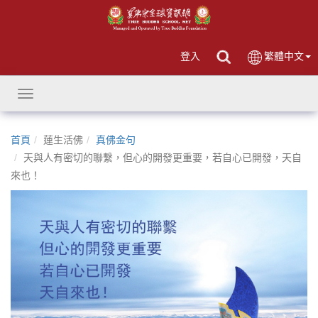
登入
繁體中文
Toggle
navigation
首頁
蓮生活佛
真佛金句
天與人有密切的聯繫，但心的開發更重要，若自心已開發，天自
來也！