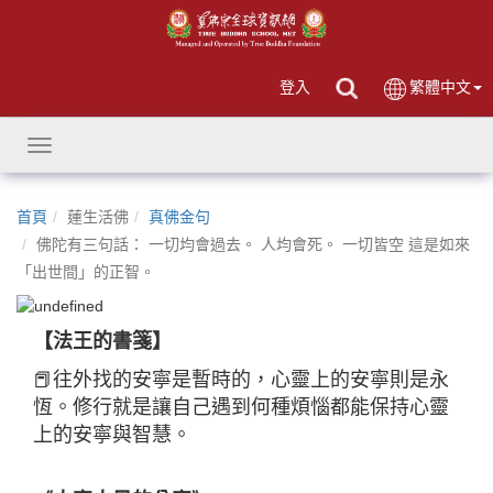
登入
繁體中文
Toggle
navigation
首頁
蓮生活佛
真佛金句
佛陀有三句話： 一切均會過去。 人均會死。 一切皆空 這是如來
「出世間」的正智。
【法王的書箋】
📕往外找的安寧是暫時的，心靈上的安寧則是永
恆。修行就是讓自己遇到何種煩惱都能保持心靈
上的安寧與智慧。