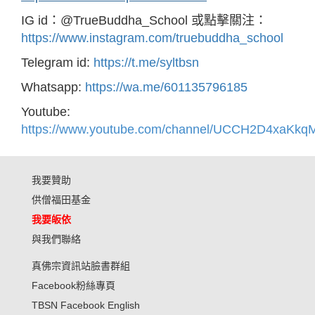
IG id：@TrueBuddha_School 或點擊關注：
https://www.instagram.com/truebuddha_school
Telegram id:
https://t.me/syltbsn
Whatsapp:
https://wa.me/601135796185
Youtube:
https://www.youtube.com/channel/UCCH2D4xaK
我要贊助
供僧福田基金
我要皈依
與我們聯絡
真佛宗資訊站臉書群組
Facebook粉絲專頁
TBSN Facebook English