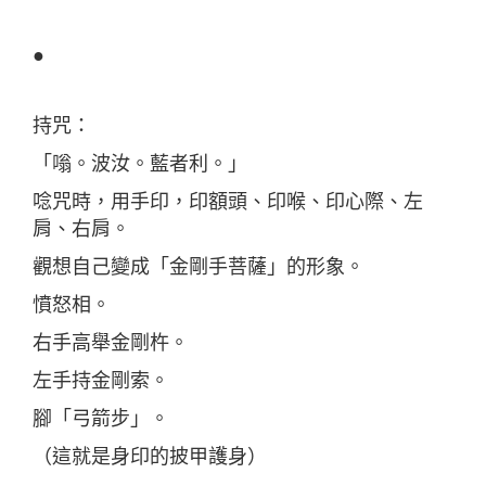
●
持咒：
「嗡。波汝。藍者利。」
唸咒時，用手印，印額頭、印喉、印心際、左
肩、右肩。
觀想自己變成「金剛手菩薩」的形象。
憤怒相。
右手高舉金剛杵。
左手持金剛索。
腳「弓箭步」。
（這就是身印的披甲護身）