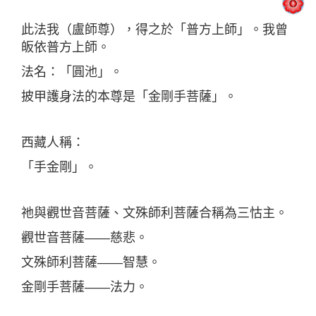
此法我（盧師尊），得之於「普方上師」。我曾
皈依普方上師。
法名：「圓池」。
披甲護身法的本尊是「金剛手菩薩」。
西藏人稱：
「手金剛」。
祂與觀世音菩薩、文殊師利菩薩合稱為三怙主。
觀世音菩薩——慈悲。
文殊師利菩薩——智慧。
金剛手菩薩——法力。