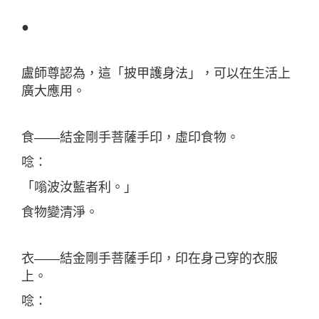
●
盧師尊認為，這「披甲護身法」，可以在生活上
廣大應用。
食——結金剛手菩薩手印，虛印食物。
唸：
「嗡波汝藍者利。」
食物變清淨。
衣——結金剛手菩薩手印，印在身己穿的衣服
上。
唸：