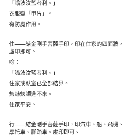
「嗡波汝藍者利。」
衣服變「甲冑」。
有防魔作用。
住——結金剛手菩薩手印，印在住家的四面牆，
虛印即可。
唸：
「嗡波汝藍者利。」
住家或臥室已全部結界。
魑魅魍魎進不來。
住家平安。
行——結金剛手菩薩手印，印汽車、船、飛機、
摩托車、腳踏車。虛印即可。