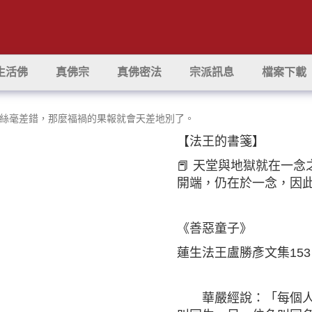
生活佛
真佛宗
真佛密法
宗派訊息
檔案下載
絲毫差錯，那麼福禍的果報就會天差地別了。
【法王的書箋】
📕 天堂與地獄就在一
開端，仍在於一念，因
《善惡童子》
蓮生法王盧勝彥文集15
華嚴經說：「每個人出