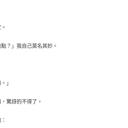
。
定。
點？」我自己莫名其妙。
口。」
，驚訝的不得了。
的：