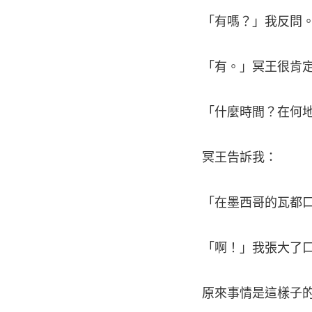
「有嗎？」我反問
「有。」冥王很肯
「什麼時間？在何地
冥王告訴我：
「在墨西哥的瓦都
「啊！」我張大了口
原來事情是這樣子