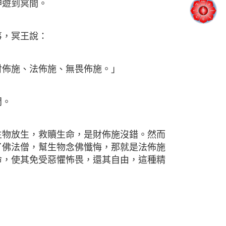
遊到冥間。
，冥王說：
佈施、法佈施、無畏佈施。」
問。
放生，救贖生命，是財佈施沒錯。然而
了佛法僧，幫生物念佛懺悔，那就是法佈施
命，使其免受惡懼怖畏，還其自由，這種精