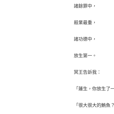
諸餘罪中，
殺業最重，
諸功德中，
放生第一。
冥王告訴我：
「蓮生，你放生了一
「很大很大的鮪魚？