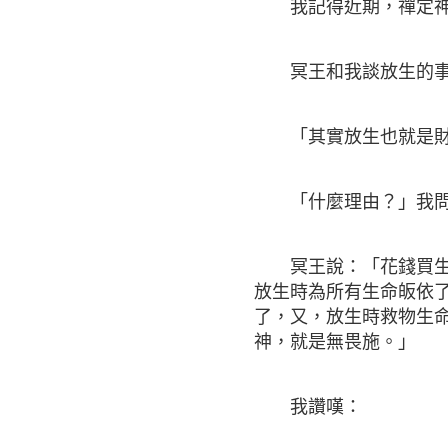
我記得近期，禪定神
冥王和我談放生的事
「其實放生也就是財
「什麼理由？」我
冥王說：「花錢買生物
放生時為所有生命皈依
了，又，放生時救物生
神，就是無畏施。」
我讚嘆：