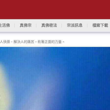
生活佛
真佛宗
真佛密法
宗派訊息
檔案下載
人快樂，解決人的痛苦，有著正面的力量。