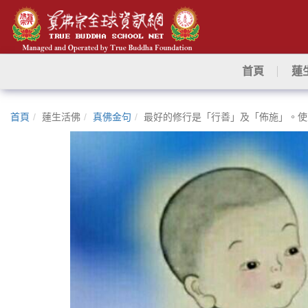
首頁
蓮
首頁
蓮生活佛
真佛金句
最好的修行是「行善」及「佈施」。使