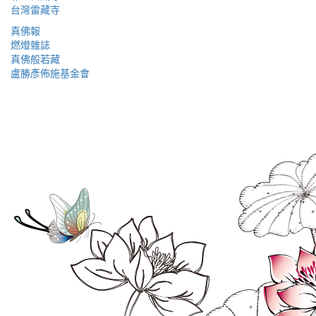
台灣雷藏寺
真佛報
燃燈雜誌
真佛般若藏
盧勝彥佈施基金會