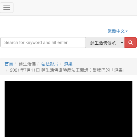
登入
Toggle
navigation
繁體中文
首頁
蓮生活佛
弘法影片
道果
2021年7月11日 蓮生活佛盧勝彥法王開講：畢哇巴的「道果」