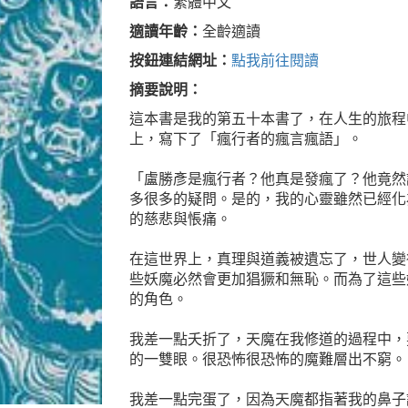
語言：
繁體中文
適讀年齡：
全齡適讀
按鈕連結網址：
點我前往閱讀
摘要說明：
這本書是我的第五十本書了，在人生的旅程
上，寫下了「瘋行者的瘋言瘋語」。
「盧勝彥是瘋行者？他真是發瘋了？他竟然
多很多的疑問。是的，我的心靈雖然已經化
的慈悲與悵痛。
在這世界上，真理與道義被遺忘了，世人變
些妖魔必然會更加猖獗和無恥。而為了這些
的角色。
我差一點夭折了，天魔在我修道的過程中，
的一雙眼。很恐怖很恐怖的魔難層出不窮。
我差一點完蛋了，因為天魔都指著我的鼻子