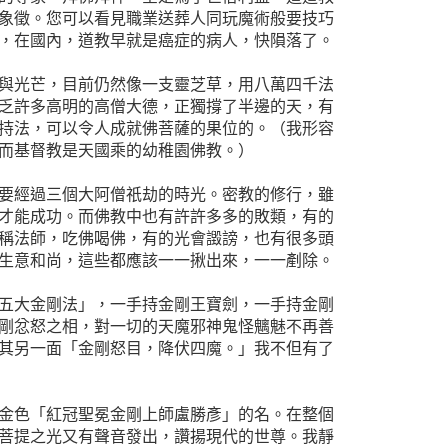
象徵。您可以看見職業送葬人同玩魔術般要技巧
，在國內，道教早就是癌症的病人，快隕落了。
與光芒，目前仍然像一支靈芝草，用八萬四千法
乏許多高明的高僧大德，正獨撐了半邊的天，有
持法，可以令人成就佛菩薩的果位的。（我形容
而基督教是天國乘的幼稚園佛教。）
要經過三個大阿僧祇劫的時光。密教的修行，雖
才能成功。而佛教中也有許許多多的敗類，有的
稱法師，吃佛喝佛，有的光會譭謗，也有很多頭
生意和尚，這些都應該一一揪出來，一一剷除。
五大金剛法」，一手持金剛王寶劍，一手持金剛
剛忿怒之相，對一切的天魔邪神鬼怪魑魅不再善
其另一面「金剛怒目，降伏四魔。」我不但有了
金色「紅冠聖冕金剛上師盧勝彥」的名。在整個
菩提之光又有聲音發出，讚揚現代的世尊。我靜