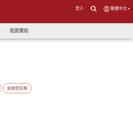
登入
繁體中文
我要贊助
金剛怒目集