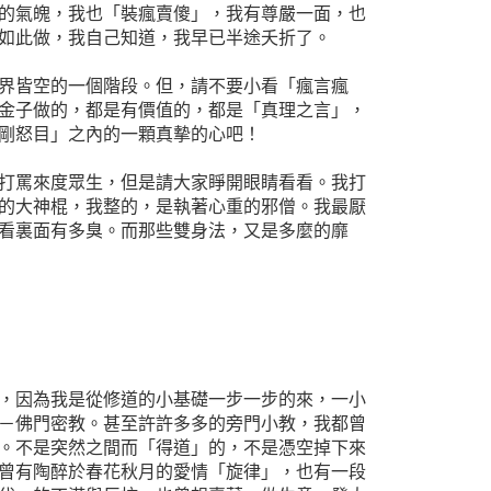
的氣魄，我也「裝瘋賣傻」，我有尊嚴一面，也
如此做，我自己知道，我早已半途夭折了。
界皆空的一個階段。但，請不要小看「瘋言瘋
金子做的，都是有價值的，都是「真理之言」，
剛怒目」之內的一顆真摰的心吧！
打罵來度眾生，但是請大家睜開眼睛看看。我打
的大神棍，我整的，是執著心重的邪僧。我最厭
看裏面有多臭。而那些雙身法，又是多麼的靡
，因為我是從修道的小基礎一步一步的來，一小
－佛門密教。甚至許許多多的旁門小教，我都曾
。不是突然之間而「得道」的，不是憑空掉下來
曾有陶醉於春花秋月的愛情「旋律」，也有一段