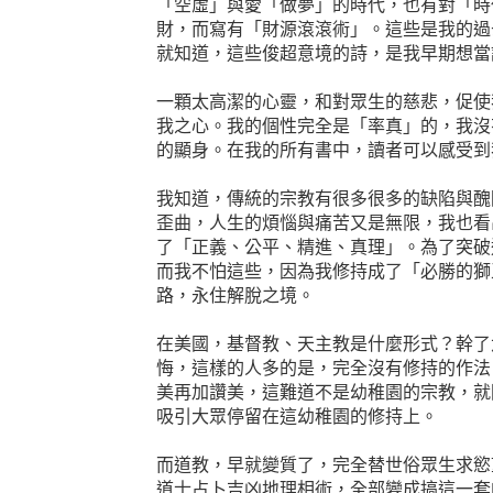
「空虛」與愛「做夢」的時代，也有對「時
財，而寫有「財源滾滾術」。這些是我的過
就知道，這些俊超意境的詩，是我早期想當
一顆太高潔的心靈，和對眾生的慈悲，促使
我之心。我的個性完全是「率真」的，我沒
的顯身。在我的所有書中，讀者可以感受到
我知道，傳統的宗教有很多很多的缺陷與醜
歪曲，人生的煩惱與痛苦又是無限，我也看
了「正義、公平、精進、真理」。為了突破
而我不怕這些，因為我修持成了「必勝的獅
路，永住解脫之境。
在美國，基督教、天主教是什麼形式？幹了
悔，這樣的人多的是，完全沒有修持的作法
美再加讚美，這難道不是幼稚園的宗教，就
吸引大眾停留在這幼稚園的修持上。
而道教，早就變質了，完全替世俗眾生求慾
道士占卜吉凶地理相術，全部變成搞這一套