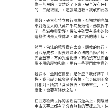
像一片黑暗，突然落了下來，完全沒有任何
的「三藏取經」，這就是道教。我敢如此說
佛教，確實有特立獨行風格，有獨然的光輝
來對治世人的八萬四千病及煩惱，佛教界不
了一些滋養與愛護。佛法中確實有很多的修
這些佛法是大乘佛法，是研究所的博士級，
然而，佛法的境界實在太高，顯教的修行，
可即身成佛，但要經過正心法的苦修苦煉，
光會蓋寺，有的光會化緣，有的沒有法而自
腦不用的廢物和尚，更有一些專門做生意的
我這本「金剛怒目集」是什麼？我修持了「
杵，我已變身成金剛手菩薩，化身成明王金
目相對。所謂「菩薩低眉，慈悲眾生」，而
度化，也要有降伏之法。
在西方極樂世界的金色菩提蓮葉上，閃耀著
宇宙天幕上都有了分身無數的菩提之光，這