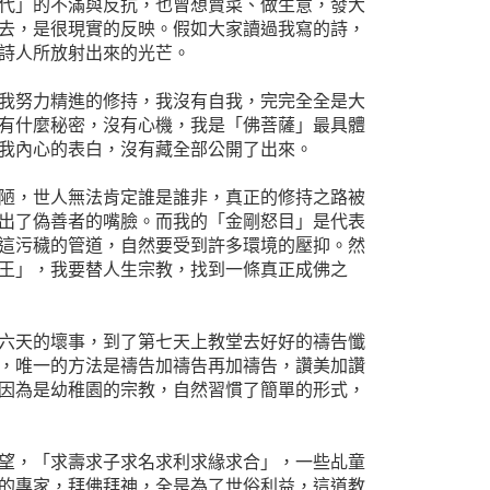
代」的不滿與反抗，也曾想賣菜、做生意，發大
去，是很現實的反映。假如大家讀過我寫的詩，
詩人所放射出來的光芒。
我努力精進的修持，我沒有自我，完完全全是大
有什麼秘密，沒有心機，我是「佛菩薩」最具體
我內心的表白，沒有藏全部公開了出來。
陋，世人無法肯定誰是誰非，真正的修持之路被
出了偽善者的嘴臉。而我的「金剛怒目」是代表
這污穢的管道，自然要受到許多環境的壓抑。然
王」，我要替人生宗教，找到一條真正成佛之
六天的壞事，到了第七天上教堂去好好的禱告懺
，唯一的方法是禱告加禱告再加禱告，讚美加讚
因為是幼稚園的宗教，自然習慣了簡單的形式，
望，「求壽求子求名求利求緣求合」，一些乩童
的專家，拜佛拜神，全是為了世俗利益，這道教