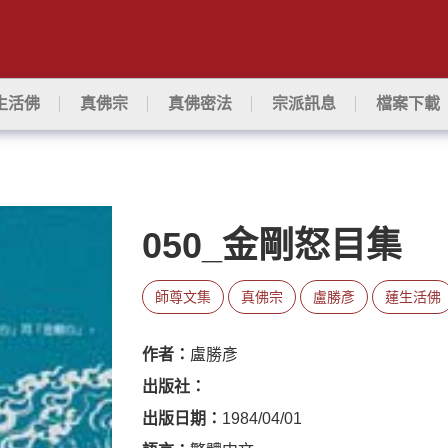
生活佛
真佛宗
真佛密法
宗派訊息
檔案下載
050_金剛怒目集
師尊文集
真佛宗
盧勝彥
蓮生活佛
作者：
盧勝彥
出版社：
出版日期：
1984/04/01