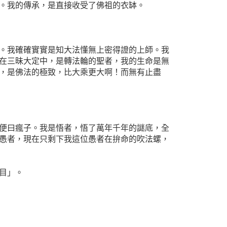
。我的傳承，是直接收受了佛祖的衣缽。
。我確確實實是知大法懂無上密得證的上師。我
在三昧大定中，是轉法輪的聖者，我的生命是無
，是佛法的極致，比大乘更大啊！而無有止盡
便曰瘋子。我是悟者，悟了萬年千年的謎底，全
愚者，現在只剩下我這位愚者在拚命的吹法螺，
目」。