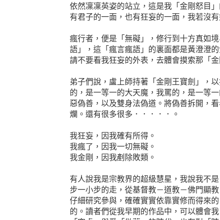
依然凜凜英姿的站立，這是我「金剛怒目」
有君子的一面，也有狂妄的一面，我若沒有
瘋行者，便是「無礙」，修行到十方真如境
語」，這「瘋言瘋語」的裏面都是黃澄澄的
請不要看我狂妄的外表，去體會摸索那「金
弟子們說，盧上師持著「金剛王寶劍」，以
的，是一等一的大天魔，我罵的，是一等一
惡偽善，以及雙身法偽道。將偽善拆開，看
爛。還有很多很多．．．．．。
我狂妄，因我確有所得。
我瘋了，因我一切無礙。
我金剛，因我剷除敗類。
有人說我是宗教界的超級慧星，我說我不是
步一小步的走，從基督教－道教－佛門顯教
仔細研究參與，確確實實依靠實修而得來的
的。讀者們從我早期的作品中，可以體會我