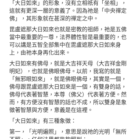
「大日如來」的形象，沒有立相祇有「坐相」，
這就有更深一層的意義了。因為祂是「中央禪定
佛」，其形象就在甚深的禪定之中。
毘盧遮那大日如來也就是密教的祖師，祂是五佛
當中最重要的一尊，法界體性智是最重要的，也
可以講是五智全部集中在毘盧遮那大日如來身
上，由祂本身再化出來。
大日如來有佛母，就是大吉祥天母（大吉祥金剛
明妃），也就是佛眼佛母。以前，我寫的就是
「無邪眼如來」，就是佛眼佛母，其實是一個，
佛母跟毘盧遮那大日如來是一個，有雙身的話，
佛母代表著智慧，本尊（佛父）代表著方便。然
而，有方便沒有智慧的話也不成，所以雙身是象
徵著智慧與方便，意義是在這裡。
「大日如來」有三種象徵：
第一，「光明遍照」，意思是說祂的光明「無所