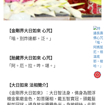
【金剛界大日如來 心咒】
「嗡。別炸達都。泛。」
【胎藏界大日如來 心咒】
「阿。厄。拉。吽。堪。」
【大日如來 法相簡介】
《金剛界大日如來》：大日智法身，佛身為閻浮
檀金紫磨金色，如菩薩相，戴五智寶冠，頭戴髮
髻如冠狀，通身放出種種色光，身披絹絲，此即