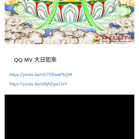
QQ MV 大日如來
https://youtu.be/nD7Z6waPbQM
https://youtu.be/aNjAZgaJJsY