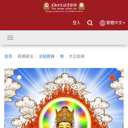
登入
繁體中文
Toggle
navigation
首頁
真佛密法
法相寶典
佛
大日如來