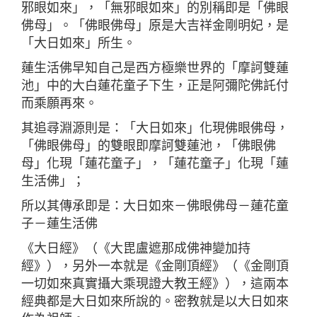
邪眼如來」，「無邪眼如來」的別稱即是「佛眼
佛母」。「佛眼佛母」原是大吉祥金剛明妃，是
「大日如來」所生。
蓮生活佛早知自己是西方極樂世界的「摩訶雙蓮
池」中的大白蓮花童子下生，正是阿彌陀佛託付
而乘願再來。
其追尋淵源則是：「大日如來」化現佛眼佛母，
「佛眼佛母」的雙眼即摩訶雙蓮池，「佛眼佛
母」化現「蓮花童子」，「蓮花童子」化現「蓮
生活佛」；
所以其傳承即是：大日如來－佛眼佛母－蓮花童
子－蓮生活佛
《大日經》（《大毘盧遮那成佛神變加持
經》），另外一本就是《金剛頂經》（《金剛頂
一切如來真實攝大乘現證大教王經》），這兩本
經典都是大日如來所說的。密教就是以大日如來