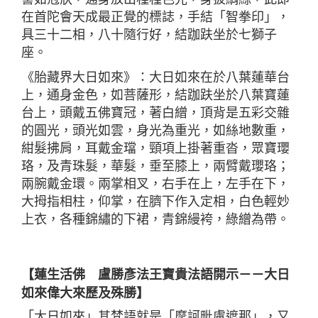
在首陀會天成最正覺的標誌，手結「智拳印」，
具三十二相，八十隨行好，結跏趺坐於七獅子
座。
《胎藏界大日如來》：大日如來在於八葉蓮華台
上，通身金色，如菩薩形，結跏趺坐於八葉寶蓮
台上，頭戴五佛寶冠，著白繒，頂背是五彩交雜
的圓光，頭光如雲，身光為重光，如絲地數重，
紺髮拂肩，耳戴金璫，頸項上掛著重沓，眾寶瓔
珞，及青珠髮，華髮，垂至膝上，兩臂戴瓔珞；
兩腕戴金環。兩掌相叉，右手在上，左手在下，
大拇指相柱，仰掌，在臍下作入定相，白色輕妙
上衣，各種錦繡的下裙，青錦縵袴，綠繒為帶。
【蓮生活佛 盧勝彥法王寶貴法語開示－－大日
如來偉大來歷及殊勝】
「大日如來」其梵語就是「摩訶毗盧遮那」，又