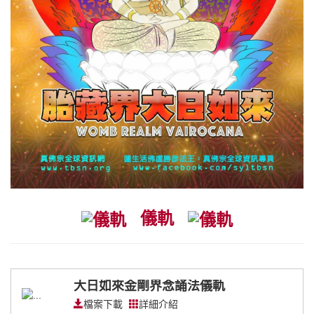
儀軌
大日如來金剛界念誦法儀軌
檔案下載
詳細介紹