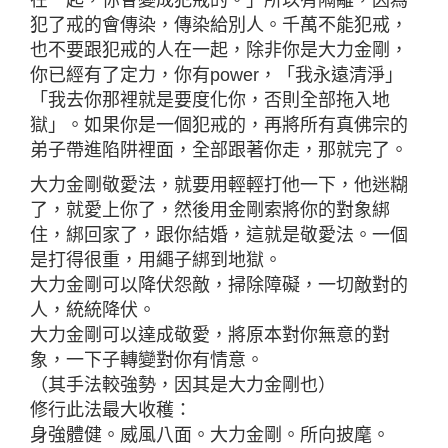
犯了戒的會傳染，傳染給別人。千萬不能犯戒，
也不要跟犯戒的人在一起，除非你是大力金剛，
你已經有了定力，你有power，「我永遠清淨」
「我去你那裡就是要度化你，否則全部拖入地
獄」。如果你是一個犯戒的，再將所有真佛宗的
弟子帶進陷阱裡面，全部跟著你走，那就完了。
大力金剛敬愛法，就要用輕輕打他一下，他迷糊
了，就愛上你了，然後用金剛索將你的對象綁
住，綁回家了，跟你結婚，這就是敬愛法。一個
是打得很重，用繩子綁到地獄。
大力金剛可以降伏怨敵，掃除障礙，一切敵對的
人，統統降伏。
大力金剛可以達成敬愛，將原本對你無意的對
象，一下子轉變對你有情意。
（其手法較強勢，因其是大力金剛也）
修行此法最大收穫：
身強體健。威風八面。大力金剛。所向披麾。