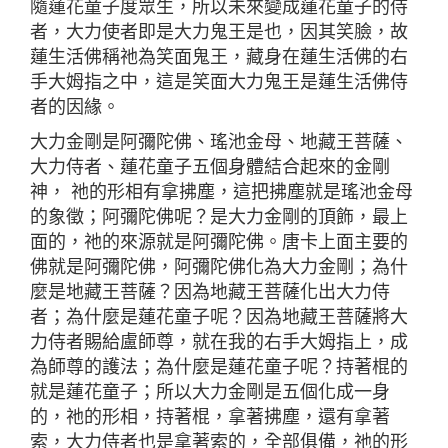
隨蓮花童子度眾生，所以未來變成蓮花童子的侍
者，大力使者即是大力鬼王是也，因其笑臉，故
蓮生活佛稱祂為笑面鬼王，藏身在蓮生活佛的右
手大姆指之中，這是笑面大力鬼王是蓮生活佛侍
者的因緣。
大力金剛是阿彌陀佛、瑤池金母、地藏王菩薩、
大力侍者、蓮花童子五個身體結合起來的金剛
神， 祂的形相有拿拂塵，這把拂塵就是瑤池金母
的象徵；阿彌陀佛呢？是大力金剛的頂飾，最上
面的，祂的來源就是阿彌陀佛。唐卡上面主要的
佛就是阿彌陀佛，阿彌陀佛化為大力金剛；為什
麼是地藏王菩薩？因為地藏王菩薩化出大力侍
者；為什麼是蓮花童子呢？因為地藏王菩薩將大
力侍者賜給盧師尊，就在我的右手大姆指上，成
為師尊的護法；為什麼是蓮花童子呢？持著棍的
就是蓮花童子；所以大力金剛是五個化成一身
的，祂的形相，持著棍，拿著拂塵，還有拿著
索，大力侍者也是拿著索的，全部俱備，祂的形