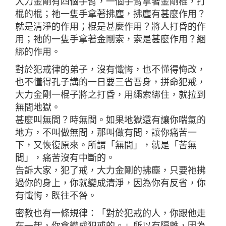
大力金剛有四個手臂，一個手臂拿著金剛棍，打
棍的棍；祂一隻手拿著拂塵，拂塵有甚麼作用？
就是清淨的作用；棍是甚麼作用？將人打昏的作
用；祂的一隻手拿著金剛索，索是甚麼作用？綑
綁的作用。
對於犯戒律的弟子，沒有懺悔，也不懂得悔改，
也不懂得孔子講的一日要三省吾身，拼命犯戒，
大力金剛一棍子將之打昏，用繩索綁住，就拉到
無間地獄。
甚麼叫無間？時無間。如果地獄還有讓你喘氣的
地方，不叫做無間，那叫做有間，讓你痛苦一
下，又恢復原來。所謂「無間」，就是「苦無
間」，痛苦沒有中斷的。
告訴大家，犯了戒，大力金剛的拂塵，只要祂拂
過你的身上，你就變成清淨，因為你有反省，你
有懺悔，既往不咎。
密教也有一條規律：「對於犯戒的人，你跟他走
在一起，你會變成犯戒的。」所以有隔離，因為