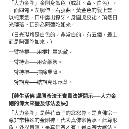
「大力金剛」金剛身藍色（或紅、黃、白色），
一面四臂。左腿伸、右腿曲。黃金色的髮上豎，
以蛇束髮，口中露出獠牙。身圍虎皮裙。頂戴日
光瓔珞。頂飾為阿彌陀如來。
（日光瓔珞是白色的，非常白的，有五個，最上
面是阿彌陀如來。）
一臂持棍──用棍打暈怨敵。
一臂持索──用索綑綁。
一臂持拂──掃除業障。
一臂期克──結期克印示意。
【蓮生活佛 盧勝彥法王寶貴法語開示──大力金
剛的偉大來歷及修法要訣】
「大力金剛」是蓮花童子的忿怒尊，是真佛宗一
尊非常特殊的金剛神，代表真佛宗傳承。此尊形
象，外界實無，是真佛宗才有，是本宗大護法。