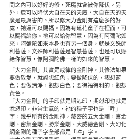
間之內可以好好的修，死魔就會被你降伏。另
外，還可以降伏大自在天的天魔，大自在天的天
魔是最厲害的。所以修大力金剛有這麼多的好
處，祂還可以賜福。因為有蓮花童子在裡面，可
以賜福給你。祂可以給你智慧，因為有阿彌陀如
來，阿彌陀如來本身也有另一個身，就是文殊師
利菩薩，文殊師利菩薩是智慧菩薩，也是可以賜
給你智慧，像阿彌陀佛一樣的如來的智慧。
「大力金剛」其實是戒律的金剛神，其修法如果
要做敬愛，就觀想紅色；要做降伏的，觀想藍
色；要做清淨，觀想白色；要得福得利的，觀想
黃色。
「大力金剛」的手印就是期剋印，期剋印也就是
忿怒印，非常生氣的，祂的種子字也是「吽」
字，幾乎所有的金剛神，藏密的五大金剛，喜金
剛、密集金剛、勝樂金剛、大威德金剛、大幻化
網金剛的種子字全部都是「吽」字。