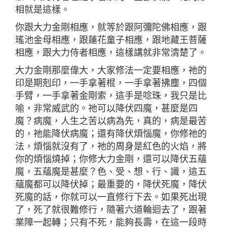
相就是這樣。
你跟大力金剛相應，就等於跟阿彌陀佛相應，跟
瑤池金母相應，跟蓮花童子相應，跟地藏王菩薩
相應，跟大力侍者相應，這樣講就非常清楚了。
大力金剛那麼偉大，大家修法一定要相應，祂的
印是期剋印，一手拿著棍，一手拿著拂塵，四個
手臂，一手拿著金剛索，這手是唸珠，我只是比
喻，非常威武的。祂可以降伏四魔，甚麼是四
魔？病魔，人生之苦以病為先，真的，病是最苦
的，祂能降伏病魔；還有降伏煩惱魔，你修祂的
法，煩惱就沒有了，祂的周身是紅色的火焰，將
你的煩惱燒掉；你修大力金剛，還可以降伏五蘊
魔，五蘊魔是甚麼？色、受、想、行、識，這五
蘊魔都可以降伏掉；最重要的，降伏死魔，降伏
死魔的話，你就可以一直修行下去。如果死出現
了，死了就很難修行，隨著六道輪迴去了，跟著
業障一起轉；只有不死，能夠長壽，在這一段時