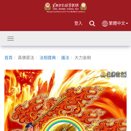
登入
繁體中文
Toggle
navigation
首頁
真佛密法
法相寶典
護法
大力金剛