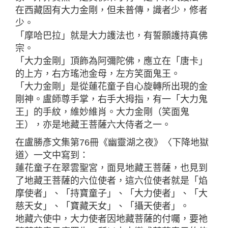
在西藏固有大力金剛，但未普傳，識者少，修者
少。
「摩哈巴拉」就是大力護法也，有誓願護持真佛
宗。
「大力金剛」頂飾為阿彌陀佛，應立在「唐卡」
的上方，右方瑤池金母，左方笑面鬼王。
「大力金剛」是從蓮花童子自心旋轉所出現的金
剛神。盧師尊手掌，右手大拇指，有一「大力鬼
王」的手紋，維妙維肖。大力金剛（笑面鬼
王），亦是地藏王菩薩六大侍者之一。
在盧勝彥文集第76冊《幽靈湖之夜》〈下降地獄
道〉一文中寫到：
蓮花童子在翠雲聖宮，面見地藏王菩薩，也見到
了地藏王菩薩的六位使者，這六位使者就是「焰
摩使者」、「持寶童子」、「大力使者」、「大
慈天女」、「寶藏天女」、「攝天使者」。
地藏六使中，大力使者因地藏菩薩的付囑，要祂