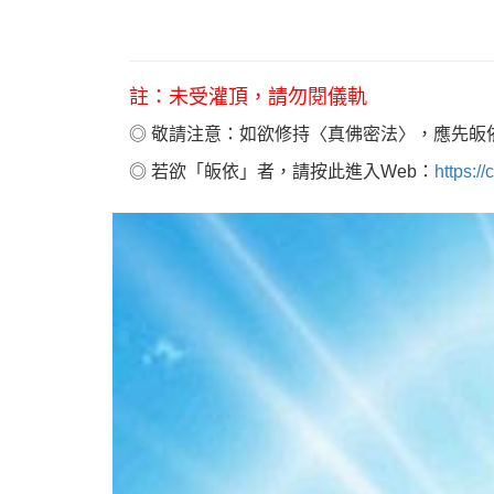
註：未受灌頂，請勿閱儀軌
◎ 敬請注意：如欲修持〈真佛密法〉，應先皈
◎ 若欲「皈依」者，請按此進入Web：
https:/