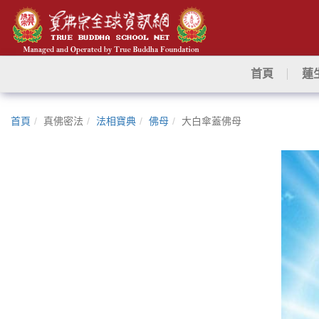
首頁
蓮
首頁
真佛密法
法相寶典
佛母
大白傘蓋佛母