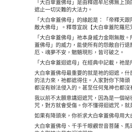
「大白傘蓋佛母」是由釋迦牟尼佛無上頂
遮止一切災難的大法力。
「大白傘蓋佛母」的緣起是：「帝釋天跟
敵大佛母」。釋尊宣說【大白傘蓋陀羅尼
「大白傘蓋佛母」祂本身威力金剛無敵。
蓋佛母」的威力，能使所有的怨敵自行退
厄、魂夢不安，魍魎現形，皆可破之。
「大白傘蓋迴遮母」在經典中記載，祂是
大白傘蓋佛母最重要的就是祂的迴遮，什
的法力來，祂都遮得住。人家對你下降頭
都沒有辦法侵入的。甚至任何鬼神也都沒
我以前不太願意講迴遮咒，因為是一個祕
咒，對方就會受傷。你不懂得迴遮咒，就
如果有降頭來，你祈求大白傘蓋佛母用大
大白傘蓋佛母、千手千眼觀世音菩薩、馬