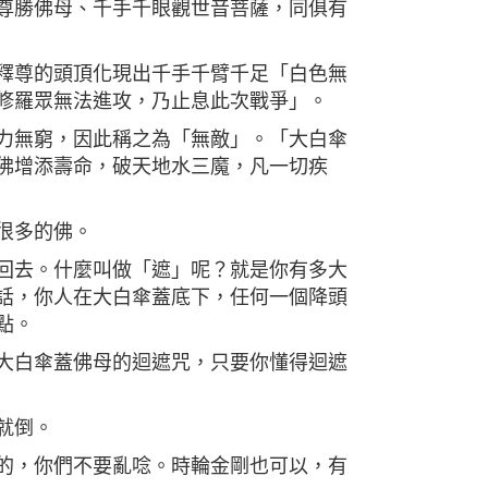
尊勝佛母、千手千眼觀世音菩薩，同俱有
釋尊的頭頂化現出千手千臂千足「白色無
修羅眾無法進攻，乃止息此次戰爭」。
力無窮，因此稱之為「無敵」。「大白傘
佛增添壽命，破天地水三魔，凡一切疾
很多的佛。
回去。什麼叫做「遮」呢？就是你有多大
話，你人在大白傘蓋底下，任何一個降頭
點。
大白傘蓋佛母的迴遮咒，只要你懂得迴遮
就倒。
的，你們不要亂唸。時輪金剛也可以，有