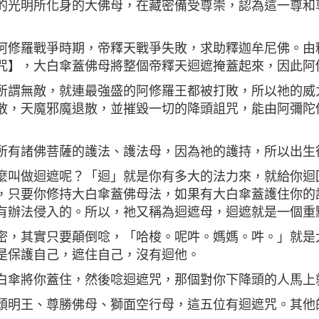
的光明所化身的大佛母，在藏密備受尊崇，認為這一尊和
阿修羅戰爭時期，帝釋天戰爭失敗，求助釋迦牟尼佛。由
咒】，大白傘蓋佛母將整個帝釋天迴遮掩蓋起來，因此阿
所謂無敵，就連最強盛的阿修羅王都被打敗，所以祂的威
散，天魔邪魔退散，並摧毀一切的降頭詛咒，能由阿彌陀
所有諸佛菩薩的護法、護法母，因為祂的護持，所以出生
麼叫做迴遮呢？「迴」就是你有多大的法力來，就給你迴
，只要你修持大白傘蓋佛母法，如果有大白傘蓋護住你的
有辦法侵入的。所以，祂又稱為迴遮母，迴遮就是一個重
密，其實只要顛倒唸，「哈梭。呢吽。媽媽。吽。」就是
是保護自己，遮住自己，沒有迴他。
白傘將你蓋住，然後唸迴遮咒，那個對你下降頭的人馬上
頭明王、尊勝佛母、獅面空行母，這五位有迴遮咒。其他