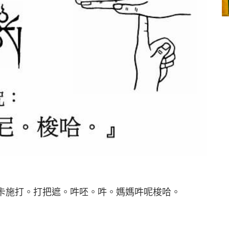
卡施打。打把遮。吽呸。吽。媽媽吽呢梭哈。