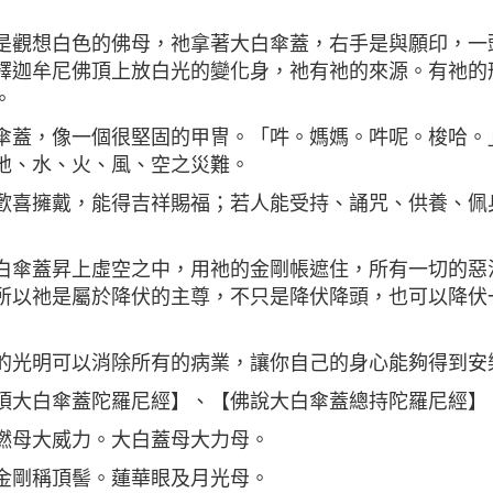
是觀想白色的佛母，祂拿著大白傘蓋，右手是與願印，一
釋迦牟尼佛頂上放白光的變化身，祂有祂的來源。有祂的
。
傘蓋，像一個很堅固的甲冑。「吽。媽媽。吽呢。梭哈。
地、水、火、風、空之災難。
歡喜擁戴，能得吉祥賜福；若人能受持、誦咒、供養、佩
白傘蓋昇上虛空之中，用祂的金剛帳遮住，所有一切的惡
所以祂是屬於降伏的主尊，不只是降伏降頭，也可以降伏
的光明可以消除所有的病業，讓你自己的身心能夠得到安
頂大白傘蓋陀羅尼經】、【佛說大白傘蓋總持陀羅尼經】
燃母大威力。大白蓋母大力母。
金剛稱頂髻。蓮華眼及月光母。