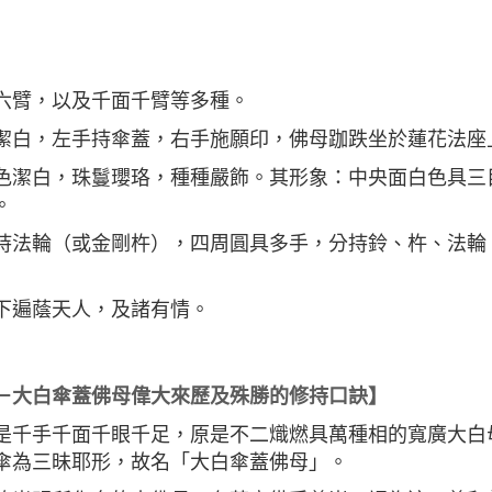
六臂，以及千面千臂等多種。
潔白，左手持傘蓋，右手施願印，佛母跏跌坐於蓮花法座
色潔白，珠鬘瓔珞，種種嚴飾。其形象：中央面白色具三
。
持法輪（或金剛杵），四周圓具多手，分持鈴、杵、法輪
下遍蔭天人，及諸有情。
－大白傘蓋佛母偉大來歷及殊勝的修持口訣】
是千手千面千眼千足，原是不二熾燃具萬種相的寬廣大白
傘為三昧耶形，故名「大白傘蓋佛母」。