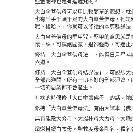
些金剛神也是有迴遮咒的。
大白傘蓋佛母可以用比較簡單的觀想，就
也有千手千頭千足的大白傘蓋佛母，祂是
呢。梭哈。」你就可以修祂的本尊唸誦法
大白傘蓋佛母的堅甲咒，堅甲的意思就是
懷、誅，可鎮護國家，退卻強敵，可遮止
修持「大白傘蓋佛母法」，能得日月星斗
六道。
修持「大白傘蓋佛母結界法」，可觀想大
全部都避開，所有一切不好的全部迴遮，
一切的惡業都不會產生。
有病的時候修「大白傘蓋佛母」的話，祂
修持「大白傘蓋佛母法」有兩大譯本【佛
無有能敵大緊母。大掇朴母大力母。大熾
熾燃掛纓白衣母。聖救度母金剛名。種名