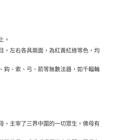
上。
目，左右各具兩面，為紅黃紅綠等色，均
、鈎、索、弓、箭等無數法器，如千輻輪
母，主宰了三界中圍的一切眾生。佛母有