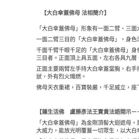
【大白傘蓋佛母 法相簡介】
「大白傘蓋佛母」形象有一面二臂、三面
一面二臂三目的「大白傘蓋佛母」，身色
千面千臂千眼千足的「大白傘蓋佛母」身
三目者。正面頂上具五面，左右各具九層
正面主要兩臂左手持大白傘蓋當胸，右手
狀，外有烈火熾燃。
佛母天衣重裙，百寶裝嚴，千足威立，座
【蓮生活佛 盧勝彥法王寶貴法語開示－
「大白傘蓋佛母」為金剛頂髻大迴遮母，
大威力，能放光明覆蓋一切眾生，以大白