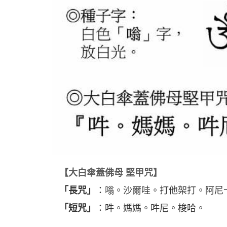
【大白傘蓋佛母 堅甲咒】
「長咒」
：嗡。沙爾哇。打他架打。阿尼
「短咒」
：吽。媽媽。吽尼。梭哈。