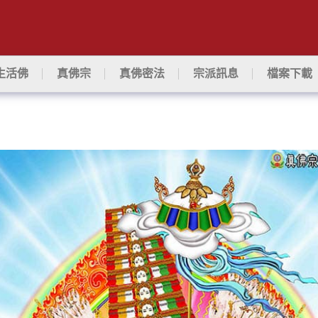
生活佛
真佛宗
真佛密法
宗派訊息
檔案下載