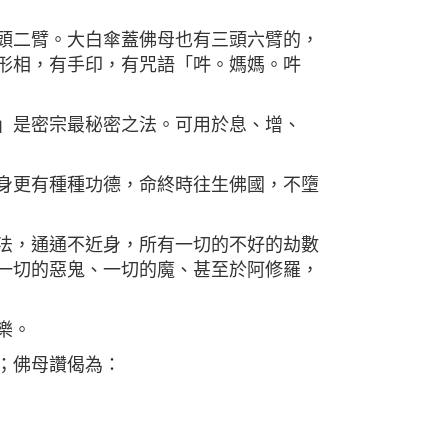
頭二臂。大白傘蓋佛母也有三頭六臂的，
形相，有手印，有咒語「吽。媽媽。吽
」是密宗最秘密之法。可用於息、增、
身更有種種功德，命終時往生佛國，不墮
法，通通不近身，所有一切的不好的劫數
一切的惡鬼、一切的魔、甚至於阿修羅，
樂。
；佛母讚偈為：